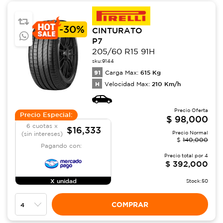
-
30%
CINTURATO
P7
205/60 R15 91H
sku:
9144
91
615
Kg
Carga Max:
H
210
Km/h
Velocidad Max:
Precio Oferta
Precio Especial:
$
98,000
6 cuotas x
$16,333
Precio Normal
(sin intereses)
$
140,000
Pagando con:
Precio total por
4
$
392,000
X unidad
Stock:
50
COMPRAR