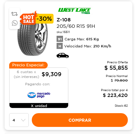
-
30%
Z-108
205/60 R15 91H
sku:
15511
91
615
Kg
Carga Max:
H
210
Km/h
Velocidad Max:
Precio Oferta
Precio Especial:
$
55,855
6 cuotas x
$9,309
Precio Normal
(sin intereses)
$
79,800
Pagando con:
Precio total por
4
$
223,420
X unidad
Stock:
62
COMPRAR