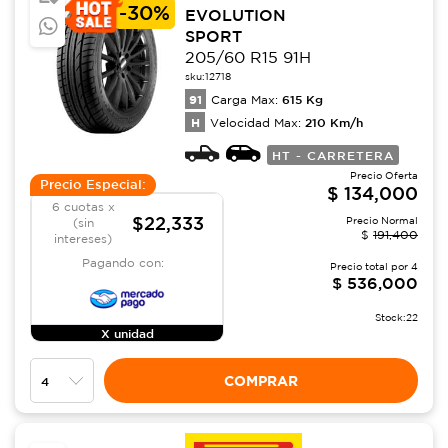
-
30%
EVOLUTION
SPORT
205/60 R15 91H
sku:
12718
91
615
Kg
Carga Max:
H
210
Km/h
Velocidad Max:
HT - CARRETERA
Precio Oferta
Precio Especial:
$
134,000
6 cuotas x
$22,333
Precio Normal
(sin
$
191,400
intereses)
Pagando con:
Precio total por
4
$
536,000
Stock:
22
X unidad
COMPRAR