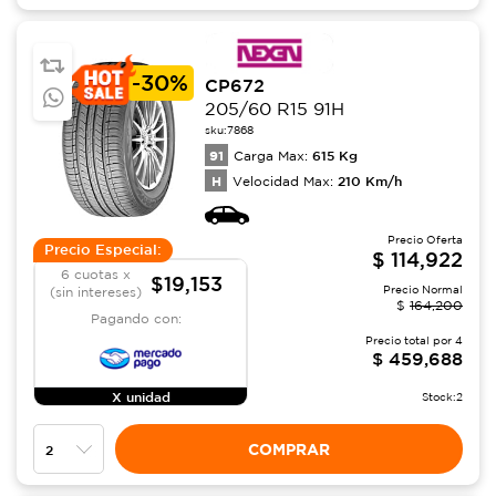
-
30%
CP672
205/60 R15 91H
sku:
7868
91
615
Kg
Carga Max:
H
210
Km/h
Velocidad Max:
Precio Oferta
Precio Especial:
$
114,922
6 cuotas x
$19,153
Precio Normal
(sin intereses)
$
164,200
Pagando con:
Precio total por
4
$
459,688
X unidad
Stock:
2
COMPRAR