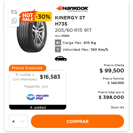
-
30%
KINERGY ST
H735
205/60 R15 91T
sku:
16969
91
615
Kg
Carga Max:
T
190
Km/h
Velocidad Max:
Precio Oferta
Precio Especial:
$
99,500
6 cuotas x
$16,583
Precio Normal
(sin intereses)
$
142,100
Pagando con:
Precio total por
4
$
398,000
X unidad
Stock:
44
COMPRAR