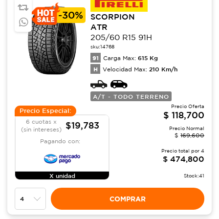
-
30%
SCORPION
ATR
205/60 R15 91H
sku:
14768
91
615
Kg
Carga Max:
H
210
Km/h
Velocidad Max:
A/T - TODO TERRENO
Precio Oferta
Precio Especial:
$
118,700
6 cuotas x
$19,783
Precio Normal
(sin intereses)
$
169,600
Pagando con:
Precio total por
4
$
474,800
X unidad
Stock:
41
COMPRAR