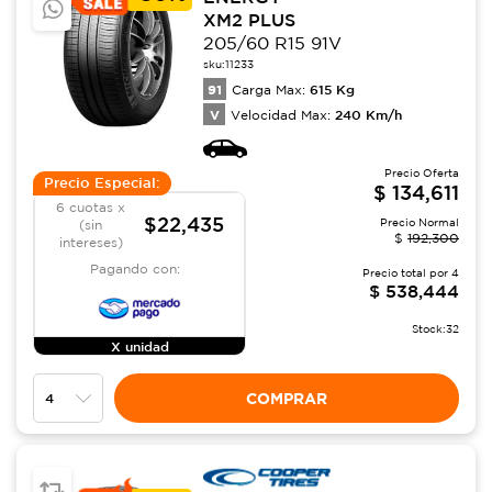
XM2 PLUS
205/60 R15 91V
sku:
11233
91
615
Kg
Carga Max:
V
240
Km/h
Velocidad Max:
Precio Oferta
Precio Especial:
$
134,611
6 cuotas x
$22,435
Precio Normal
(sin
$
192,300
intereses)
Pagando con:
Precio total por
4
$
538,444
Stock:
32
X unidad
COMPRAR