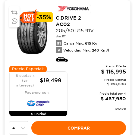
-
35%
C.DRIVE 2
AC02
205/60 R15 91V
sku:
1111
91
615
Kg
Carga Max:
V
240
Km/h
Velocidad Max:
Precio Oferta
Precio Especial:
$
116,995
6 cuotas x
$19,499
Precio Normal
(sin
$
180,000
intereses)
Pagando con:
Precio total por
4
$
467,980
Stock:
6
X unidad
COMPRAR