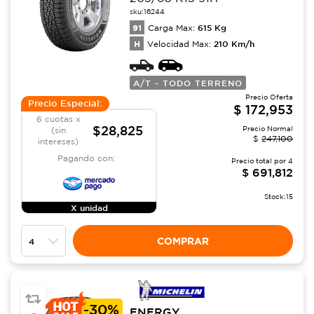
sku:
16244
91
615
Kg
Carga Max:
H
210
Km/h
Velocidad Max:
A/T - TODO TERRENO
Precio Oferta
Precio Especial:
$
172,953
6 cuotas x
$28,825
Precio Normal
(sin
$
247,100
intereses)
Pagando con:
Precio total por
4
$
691,812
Stock:
15
X unidad
COMPRAR
-
30%
ENERGY