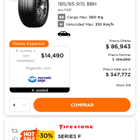
185/65 R15 88H
sku:
11221
88
560
Kg
Carga Max:
H
210
Km/h
Velocidad Max:
Precio Oferta
Precio Especial:
$
86,943
6 cuotas x
$14,490
Precio Normal
(sin
$
124,200
intereses)
Pagando con:
Precio total por
4
$
347,772
Stock:
318
X unidad
COMPRAR
-
30%
SERIES F