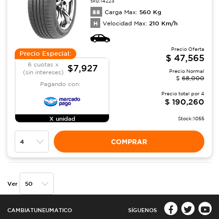
sku:
14223
88
560
Kg
Carga Max:
H
210
Km/h
Velocidad Max:
Precio Oferta
Precio Especial:
$
47,565
6 cuotas x
$7,927
Precio Normal
(sin intereses)
$
68,000
Pagando con:
Precio total por
4
$
190,260
X unidad
Stock:
1055
COMPRAR
Ver
CAMBIATUNEUMATICO
SÍGUENOS