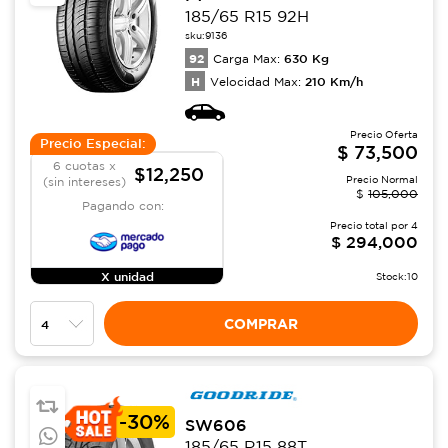
185/65 R15 92H
sku:
9136
92
630
Kg
Carga Max:
H
210
Km/h
Velocidad Max:
Precio Oferta
Precio Especial:
$
73,500
6 cuotas x
$12,250
Precio Normal
(sin intereses)
$
105,000
Pagando con:
Precio total por
4
$
294,000
X unidad
Stock:
10
COMPRAR
-
30%
SW606
185/65 R15 88T