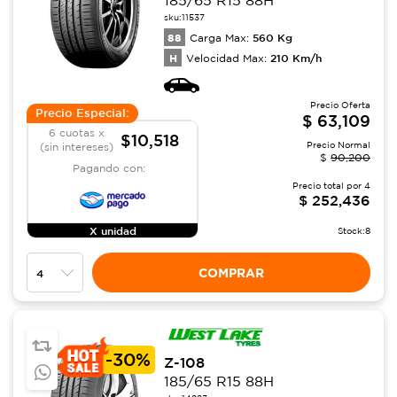
185/65 R15 88H
sku:
11537
88
560
Kg
Carga Max:
H
210
Km/h
Velocidad Max:
Precio Oferta
Precio Especial:
$
63,109
6 cuotas x
$10,518
Precio Normal
(sin intereses)
$
90,200
Pagando con:
Precio total por
4
$
252,436
X unidad
Stock:
8
COMPRAR
-
30%
Z-108
185/65 R15 88H