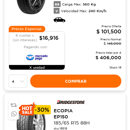
88
560
Kg
Carga Max:
V
240
Km/h
Velocidad Max:
Precio Oferta
Precio Especial:
$
101,500
6 cuotas x
$16,916
Precio Normal
(sin intereses)
$
145,000
Pagando con:
Precio total por
4
$
406,000
X unidad
Stock:
16
COMPRAR
-
30%
ECOPIA
EP150
185/65 R15 88H
sku:
16518