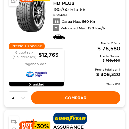
HD PLUS
185/65 R15 88T
sku:
14251
88
560
Kg
Carga Max:
T
190
Km/h
Velocidad Max:
Precio Oferta
Precio Especial:
$
76,580
6 cuotas x
$12,763
Precio Normal
(sin intereses)
$
109,400
Pagando con:
Precio total por
4
$
306,320
X unidad
Stock:
832
COMPRAR
-
30%
ASSURANCE