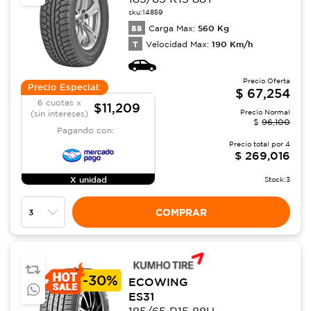
sku:
14859
88
560
Kg
Carga Max:
T
190
Km/h
Velocidad Max:
Precio Oferta
Precio Especial:
$
67,254
6 cuotas x
$11,209
Precio Normal
(sin intereses)
$
96,100
Pagando con:
Precio total por
4
$
269,016
X unidad
Stock:
3
COMPRAR
-
30%
ECOWING
ES31