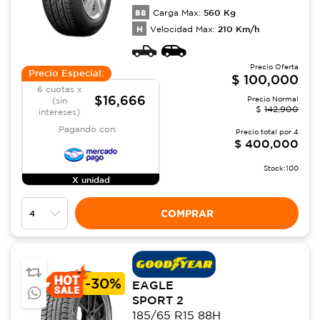
88
560
Kg
Carga Max:
H
210
Km/h
Velocidad Max:
Precio Oferta
Precio Especial:
$
100,000
6 cuotas x
$16,666
Precio Normal
(sin
$
142,900
intereses)
Pagando con:
Precio total por
4
$
400,000
Stock:
100
X unidad
COMPRAR
-
30%
EAGLE
SPORT 2
185/65 R15 88H