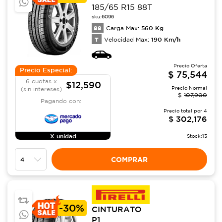
185/65 R15 88T
sku:
6096
88
560
Kg
Carga Max:
T
190
Km/h
Velocidad Max:
Precio Oferta
Precio Especial:
$
75,544
6 cuotas x
$12,590
Precio Normal
(sin intereses)
$
107,900
Pagando con:
Precio total por
4
$
302,176
X unidad
Stock:
13
COMPRAR
-
30%
CINTURATO
P1