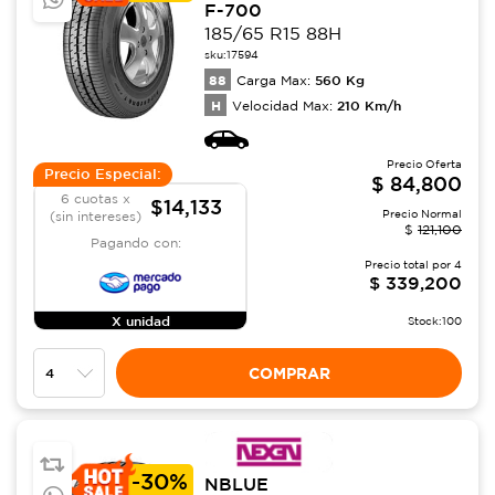
F-700
185/65 R15 88H
sku:
17594
88
560
Kg
Carga Max:
H
210
Km/h
Velocidad Max:
Precio Oferta
Precio Especial:
$
84,800
6 cuotas x
$14,133
Precio Normal
(sin intereses)
$
121,100
Pagando con:
Precio total por
4
$
339,200
X unidad
Stock:
100
COMPRAR
-
30%
NBLUE