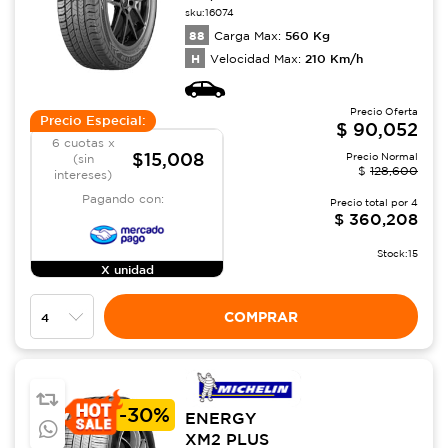
sku:
16074
88
560
Kg
Carga Max:
H
210
Km/h
Velocidad Max:
Precio Oferta
Precio Especial:
$
90,052
6 cuotas x
$15,008
Precio Normal
(sin
$
128,600
intereses)
Pagando con:
Precio total por
4
$
360,208
Stock:
15
X unidad
COMPRAR
-
30%
ENERGY
XM2 PLUS