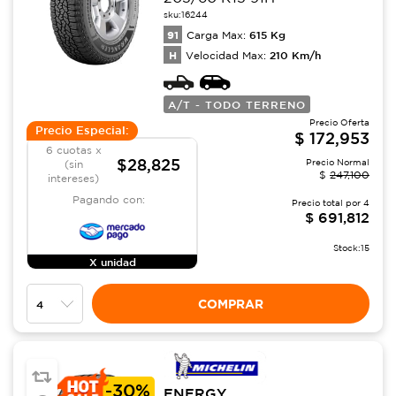
sku:
16244
91
615
Kg
Carga Max:
H
210
Km/h
Velocidad Max:
A/T - TODO TERRENO
Precio Oferta
Precio Especial:
$
172,953
6 cuotas x
$28,825
Precio Normal
(sin
$
247,100
intereses)
Pagando con:
Precio total por
4
$
691,812
Stock:
15
X unidad
COMPRAR
-
30%
ENERGY