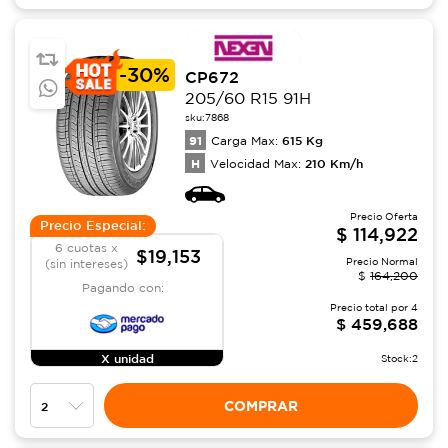
-
30%
CP672
205/60 R15 91H
sku:
7868
91
615
Kg
Carga Max:
H
210
Km/h
Velocidad Max:
Precio Oferta
Precio Especial:
$
114,922
6 cuotas x
$19,153
Precio Normal
(sin intereses)
$
164,200
Pagando con:
Precio total por
4
$
459,688
X unidad
Stock:
2
COMPRAR