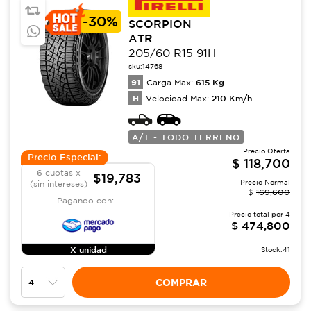
-
30%
SCORPION
ATR
205/60 R15 91H
sku:
14768
91
615
Kg
Carga Max:
H
210
Km/h
Velocidad Max:
A/T - TODO TERRENO
Precio Oferta
Precio Especial:
$
118,700
6 cuotas x
$19,783
Precio Normal
(sin intereses)
$
169,600
Pagando con:
Precio total por
4
$
474,800
X unidad
Stock:
41
COMPRAR