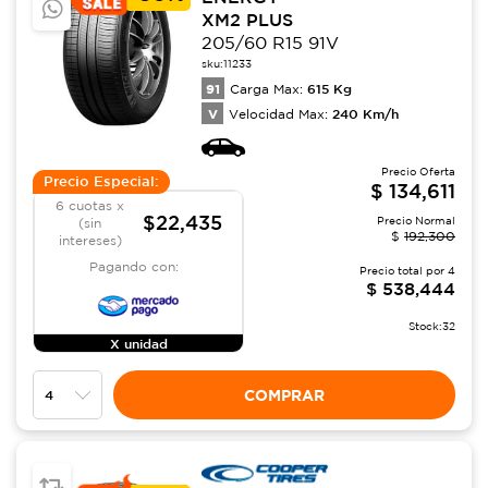
XM2 PLUS
205/60 R15 91V
sku:
11233
91
615
Kg
Carga Max:
V
240
Km/h
Velocidad Max:
Precio Oferta
Precio Especial:
$
134,611
6 cuotas x
$22,435
Precio Normal
(sin
$
192,300
intereses)
Pagando con:
Precio total por
4
$
538,444
Stock:
32
X unidad
COMPRAR