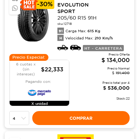
-
30%
EVOLUTION
SPORT
205/60 R15 91H
sku:
12718
91
615
Kg
Carga Max:
H
210
Km/h
Velocidad Max:
HT - CARRETERA
Precio Oferta
Precio Especial:
$
134,000
6 cuotas x
$22,333
Precio Normal
(sin
$
191,400
intereses)
Pagando con:
Precio total por
4
$
536,000
Stock:
22
X unidad
COMPRAR