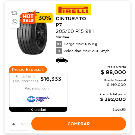
-
30%
CINTURATO
P7
205/60 R15 91H
sku:
9144
91
615
Kg
Carga Max:
H
210
Km/h
Velocidad Max:
Precio Oferta
Precio Especial:
$
98,000
6 cuotas x
$16,333
Precio Normal
(sin intereses)
$
140,000
Pagando con:
Precio total por
4
$
392,000
X unidad
Stock:
50
COMPRAR