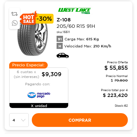
-
30%
Z-108
205/60 R15 91H
sku:
15511
91
615
Kg
Carga Max:
H
210
Km/h
Velocidad Max:
Precio Oferta
Precio Especial:
$
55,855
6 cuotas x
$9,309
Precio Normal
(sin intereses)
$
79,800
Pagando con:
Precio total por
4
$
223,420
X unidad
Stock:
62
COMPRAR