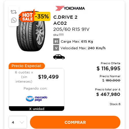
-
35%
C.DRIVE 2
AC02
205/60 R15 91V
sku:
1111
91
615
Kg
Carga Max:
V
240
Km/h
Velocidad Max:
Precio Oferta
Precio Especial:
$
116,995
6 cuotas x
$19,499
Precio Normal
(sin
$
180,000
intereses)
Pagando con:
Precio total por
4
$
467,980
Stock:
6
X unidad
COMPRAR