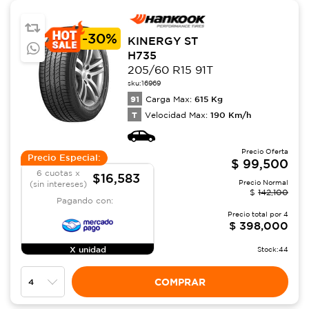
-
30%
KINERGY ST
H735
205/60 R15 91T
sku:
16969
91
615
Kg
Carga Max:
T
190
Km/h
Velocidad Max:
Precio Oferta
Precio Especial:
$
99,500
6 cuotas x
$16,583
Precio Normal
(sin intereses)
$
142,100
Pagando con:
Precio total por
4
$
398,000
X unidad
Stock:
44
COMPRAR