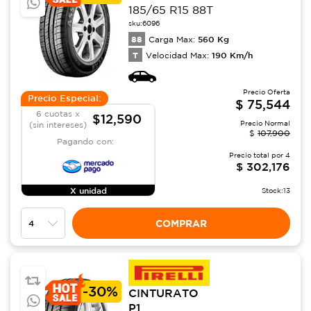
185/65 R15 88T
sku:
6096
88
560
Kg
Carga Max:
T
190
Km/h
Velocidad Max:
Precio Oferta
Precio Especial:
$
75,544
6 cuotas x
$12,590
Precio Normal
(sin intereses)
$
107,900
Pagando con:
Precio total por
4
$
302,176
X unidad
Stock:
13
COMPRAR
-
30%
CINTURATO
P1