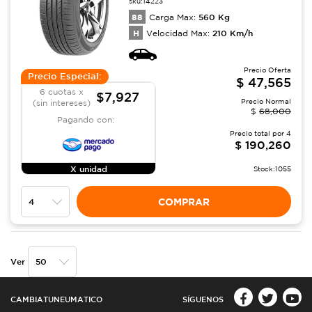
sku:
14223
88
560
Kg
Carga Max:
H
210
Km/h
Velocidad Max:
Precio Oferta
Precio Especial:
$
47,565
6 cuotas x
$7,927
Precio Normal
(sin intereses)
$
68,000
Pagando con:
Precio total por
4
$
190,260
X unidad
Stock:
1055
COMPRAR
Ver
CAMBIATUNEUMATICO
SÍGUENOS