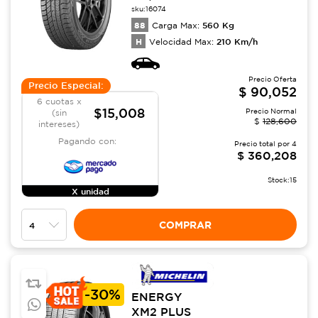
sku:
16074
88
560
Kg
Carga Max:
H
210
Km/h
Velocidad Max:
Precio Oferta
Precio Especial:
$
90,052
6 cuotas x
$15,008
Precio Normal
(sin
$
128,600
intereses)
Pagando con:
Precio total por
4
$
360,208
Stock:
15
X unidad
COMPRAR
-
30%
ENERGY
XM2 PLUS