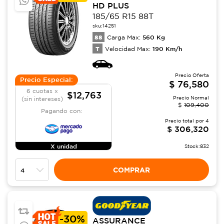
HD PLUS
185/65 R15 88T
sku:
14251
88
560
Kg
Carga Max:
T
190
Km/h
Velocidad Max:
Precio Oferta
Precio Especial:
$
76,580
6 cuotas x
$12,763
Precio Normal
(sin intereses)
$
109,400
Pagando con:
Precio total por
4
$
306,320
X unidad
Stock:
832
COMPRAR
-
30%
ASSURANCE