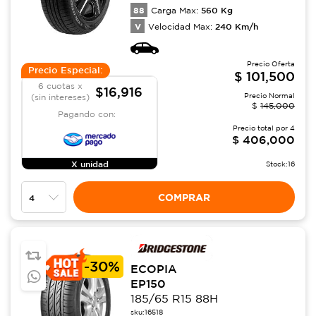
88
560
Kg
Carga Max:
V
240
Km/h
Velocidad Max:
Precio Oferta
Precio Especial:
$
101,500
6 cuotas x
$16,916
Precio Normal
(sin intereses)
$
145,000
Pagando con:
Precio total por
4
$
406,000
X unidad
Stock:
16
COMPRAR
-
30%
ECOPIA
EP150
185/65 R15 88H
sku:
16518