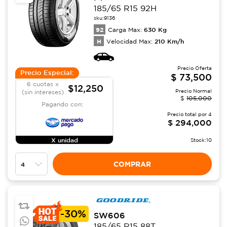
185/65 R15 92H
sku:
9136
92
630
Kg
Carga Max:
H
210
Km/h
Velocidad Max:
Precio Oferta
Precio Especial:
$
73,500
6 cuotas x
$12,250
Precio Normal
(sin intereses)
$
105,000
Pagando con:
Precio total por
4
$
294,000
X unidad
Stock:
10
COMPRAR
-
30%
SW606
185/65 R15 88T