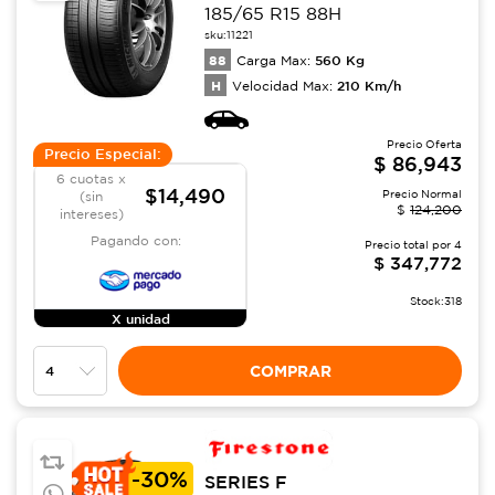
185/65 R15 88H
sku:
11221
88
560
Kg
Carga Max:
H
210
Km/h
Velocidad Max:
Precio Oferta
Precio Especial:
$
86,943
6 cuotas x
$14,490
Precio Normal
(sin
$
124,200
intereses)
Pagando con:
Precio total por
4
$
347,772
Stock:
318
X unidad
COMPRAR
-
30%
SERIES F