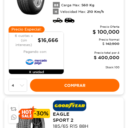
88
560
Kg
Carga Max:
H
210
Km/h
Velocidad Max:
Precio Oferta
Precio Especial:
$
100,000
6 cuotas x
$16,666
Precio Normal
(sin
$
142,900
intereses)
Pagando con:
Precio total por
4
$
400,000
Stock:
100
X unidad
COMPRAR
-
30%
EAGLE
SPORT 2
185/65 R15 88H