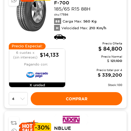
F-700
185/65 R15 88H
sku:
17594
88
560
Kg
Carga Max:
H
210
Km/h
Velocidad Max:
Precio Oferta
Precio Especial:
$
84,800
6 cuotas x
$14,133
Precio Normal
(sin intereses)
$
121,100
Pagando con:
Precio total por
4
$
339,200
X unidad
Stock:
100
COMPRAR
-
30%
NBLUE