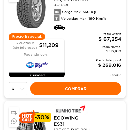
sku:
14859
88
560
Kg
Carga Max:
T
190
Km/h
Velocidad Max:
Precio Oferta
Precio Especial:
$
67,254
6 cuotas x
$11,209
Precio Normal
(sin intereses)
$
96,100
Pagando con:
Precio total por
4
$
269,016
X unidad
Stock:
3
COMPRAR
-
30%
ECOWING
ES31