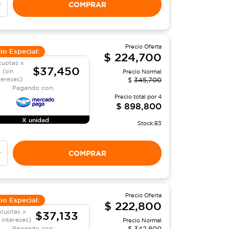
COMPRAR
Precio Oferta
io Especial:
$
224,700
cuotas x
$37,450
(sin
Precio Normal
tereses)
$
345,700
Pagando con:
Precio total por
4
$
898,800
X unidad
Stock:
83
COMPRAR
Precio Oferta
io Especial:
$
222,800
 cuotas x
$37,133
 intereses)
Precio Normal
Pagando con:
$
342,800