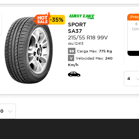
Prec
-
35%
SPORT
6
(sin
SA37
215/55 R18 99V
sku:
12413
99
775
Kg
Carga Max:
V
240
Velocidad Max:
Km/h