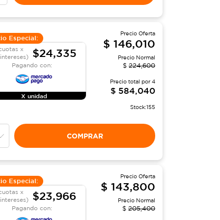
Precio Oferta
io Especial:
$
146,010
cuotas x
$24,335
 intereses)
Precio Normal
Pagando con:
$
224,600
Precio total por
4
$
584,040
X unidad
Stock:
155
COMPRAR
Precio Oferta
io Especial:
$
143,800
cuotas x
$23,966
 intereses)
Precio Normal
Pagando con:
$
205,400