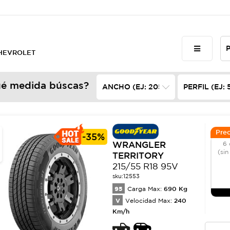
CHEVROLET
é medida búscas?
Prec
-
35%
WRANGLER
6 
(sin
TERRITORY
215/55 R18 95V
sku:
12553
95
690
Kg
Carga Max:
V
240
Velocidad Max:
Km/h