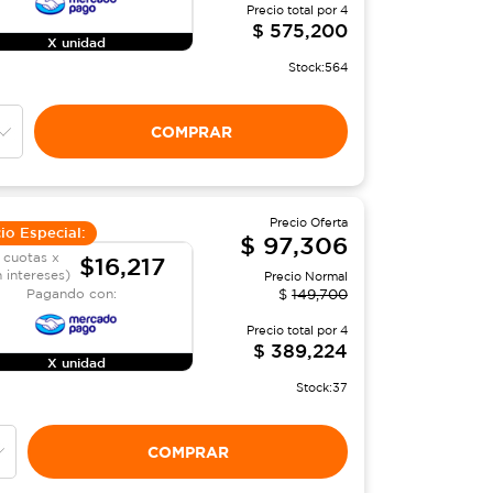
Precio total por
4
$
575,200
X unidad
Stock:
564
COMPRAR
Precio Oferta
io Especial:
$
97,306
 cuotas x
$16,217
n intereses)
Precio Normal
Pagando con:
$
149,700
Precio total por
4
$
389,224
X unidad
Stock:
37
COMPRAR