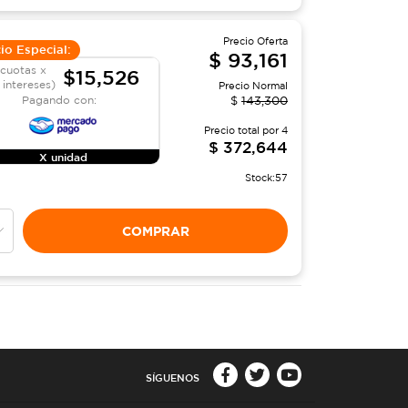
Precio Oferta
io Especial:
$
93,161
 cuotas x
$15,526
 intereses)
Precio Normal
Pagando con:
$
143,300
Precio total por
4
$
372,644
X unidad
Stock:
57
COMPRAR
SÍGUENOS