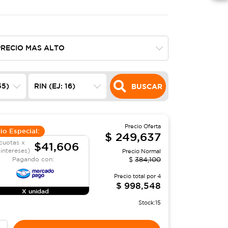
BUSCAR
Precio Oferta
io Especial:
$
249,637
cuotas x
$41,606
 intereses)
Precio Normal
Pagando con:
$
384,100
Precio total por
4
$
998,548
X unidad
Stock:
15