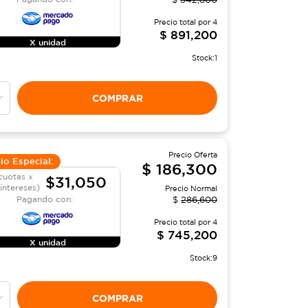
Precio total por
4
$
891,200
X unidad
Stock:
1
COMPRAR
Precio Oferta
io Especial:
$
186,300
cuotas x
$31,050
 intereses)
Precio Normal
Pagando con:
$
286,600
Precio total por
4
$
745,200
X unidad
Stock:
9
COMPRAR