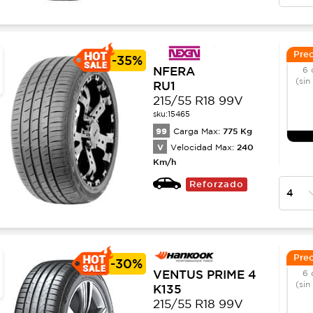
Prec
-
35%
NFERA
6 
(sin
RU1
215/55 R18 99V
sku:
15465
99
775
Kg
Carga Max:
V
240
Velocidad Max:
Km/h
Reforzado
Prec
-
30%
VENTUS PRIME 4
6 
(sin
K135
215/55 R18 99V