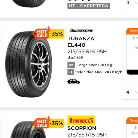
HT - CARRETERA
Prec
-
35%
TURANZA
6 
EL440
in
215/55 R18 95H
sku:
11969
95
690
Kg
Carga Max:
H
210
Km/h
Velocidad Max:
Prec
-
35%
SCORPION
6
(sin
215/55 R18 95H