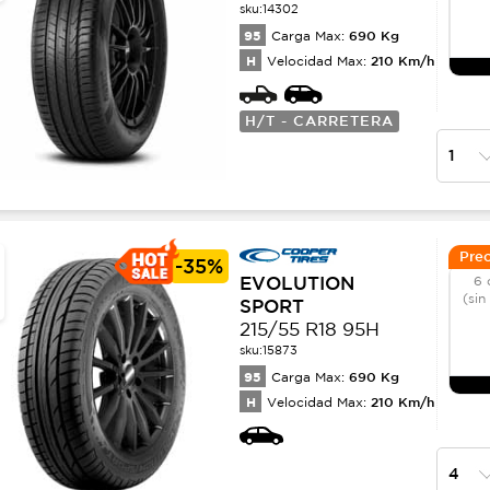
sku:
14302
95
690
Kg
Carga Max:
H
210
Km/h
Velocidad Max:
H/T - CARRETERA
Prec
-
35%
EVOLUTION
6 
(sin
SPORT
215/55 R18 95H
sku:
15873
95
690
Kg
Carga Max:
H
210
Km/h
Velocidad Max: