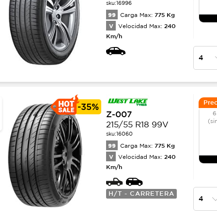
sku:
16996
99
775
Kg
Carga Max:
V
240
Velocidad Max:
Km/h
Prec
-
35%
Z-007
6
(si
215/55 R18 99V
sku:
16060
99
775
Kg
Carga Max:
V
240
Velocidad Max:
Km/h
H/T - CARRETERA