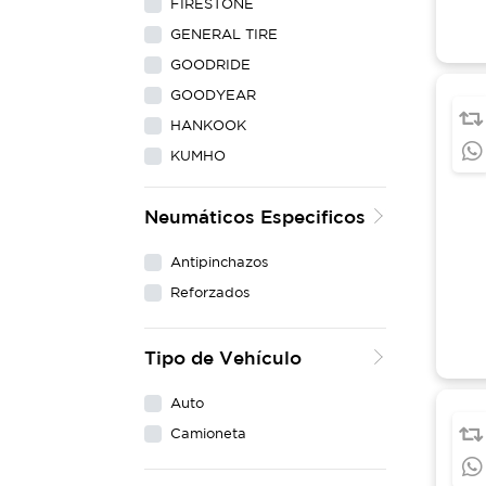
FIRESTONE
GENERAL TIRE
GOODRIDE
GOODYEAR
HANKOOK
KUMHO
LING LONG
Neumáticos Especificos
MAXXIS
MICHELIN
Antipinchazos
NEXEN
Reforzados
PIRELLI
WESTLAKE
Tipo de Vehículo
YOKOHAMA
Auto
Camioneta