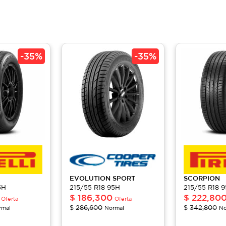
-
35%
-
35%
EVOLUTION
SPORT
SCORPION
5H
215/55 R18 95H
215/55 R18 
$
186,300
$
222,80
Oferta
Oferta
$
286,600
$
342,800
rmal
Normal
No