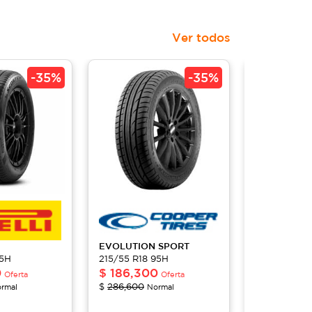
Ver todos
-
35%
-
35%
EVOLUTION
SPORT
SCORPION
95H
215/55 R18 95H
215/55 R18 
0
$
186,300
$
222,80
Oferta
Oferta
$
286,600
$
342,800
rmal
Normal
N