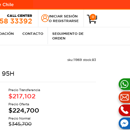
CALL CENTER
INICIAR SESIÓN
0
258 33392
O
REGISTRARSE
IDACIÓN
CONTACTO
SEGUIMIENTO DE
ORDEN
sku:
11969
stock:
83
8 95H
Precio Transferencia
$
217,102
Precio Oferta
$
224,700
Precio Normal
$
345,700