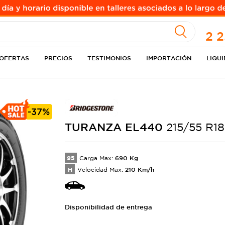
A
2 
OFERTAS
PRECIOS
TESTIMONIOS
IMPORTACIÓN
LIQU
-
37%
TURANZA
EL440
215/55 R1
95
690
Kg
Carga Max:
H
210
Km/h
Velocidad Max:
Disponibilidad de entrega