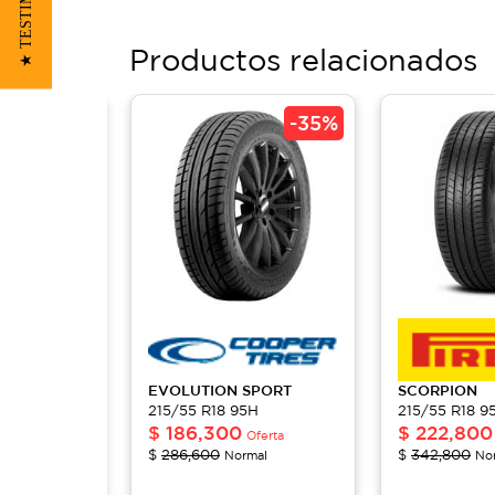
★ TESTIMONIOS
Productos relacionados
-
35%
-
35%
EVOLUTION
SPORT
SCORPION
5H
215/55 R18 95H
215/55 R18 9
$
186,300
$
222,800
Oferta
Oferta
$
286,600
$
342,800
mal
Normal
No