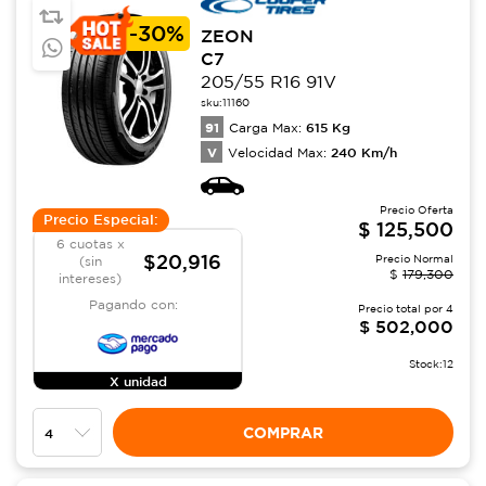
-
30%
ZEON
C7
205/55 R16 91V
sku:
11160
91
615
Kg
Carga Max:
V
240
Km/h
Velocidad Max:
Precio Oferta
Precio Especial:
$
125,500
6 cuotas x
$20,916
Precio Normal
(sin
$
179,300
intereses)
Pagando con:
Precio total por
4
$
502,000
Stock:
12
X unidad
COMPRAR