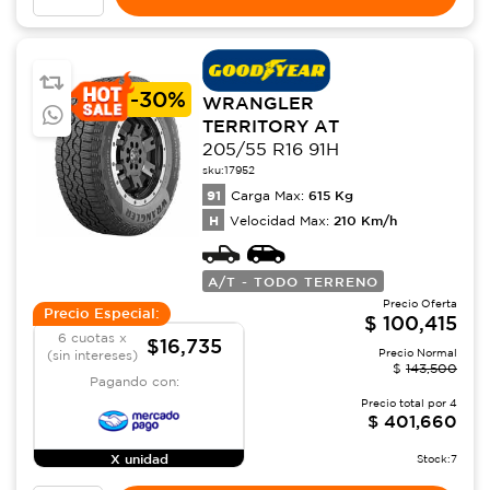
-
30%
WRANGLER
TERRITORY AT
205/55 R16 91H
sku:
17952
91
615
Kg
Carga Max:
H
210
Km/h
Velocidad Max:
A/T - TODO TERRENO
Precio Oferta
Precio Especial:
$
100,415
6 cuotas x
$16,735
Precio Normal
(sin intereses)
$
143,500
Pagando con:
Precio total por
4
$
401,660
X unidad
Stock:
7