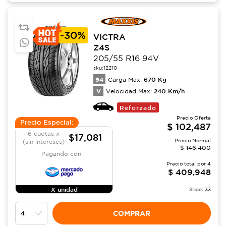
-
30%
VICTRA
Z4S
205/55 R16 94V
sku:
12210
94
670
Kg
Carga Max:
V
240
Km/h
Velocidad Max:
Reforzado
Precio Oferta
Precio Especial:
$
102,487
6 cuotas x
$17,081
Precio Normal
(sin intereses)
$
146,400
Pagando con:
Precio total por
4
$
409,948
X unidad
Stock:
33
COMPRAR