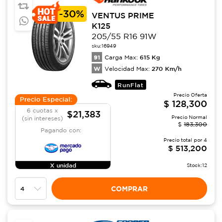
-
30%
VENTUS PRIME
K125
205/55 R16 91W
sku:
16949
91
615
Kg
Carga Max:
W
270
Km/h
Velocidad Max:
RunFlat
Precio Oferta
Precio Especial:
$
128,300
6 cuotas x
$21,383
Precio Normal
(sin intereses)
$
183,300
Pagando con:
Precio total por
4
$
513,200
X unidad
Stock:
12
COMPRAR