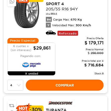
SPORT 4
205/55 R16 94Y
sku:
8644
94
670
Kg
Carga Max:
Y
300
Km/h
Velocidad Max:
Reforzado
Precio Oferta
Precio Especial:
$
179,171
6 cuotas x
$29,861
Precio Normal
(sin intereses)
$
256,000
Pagando con:
Precio total por
4
$
716,684
X unidad
Stock:
8
COMPRAR
-
30%
TURANZA