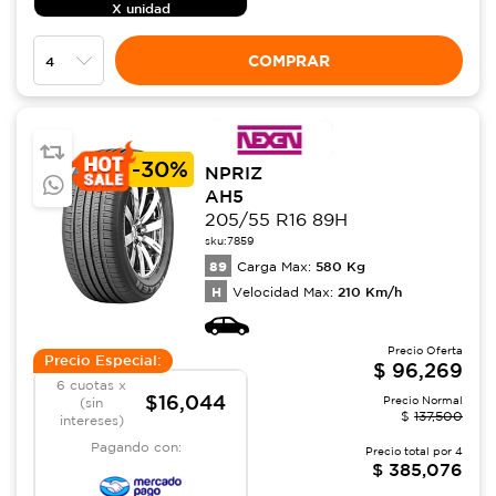
X unidad
COMPRAR
-
30%
NPRIZ
AH5
205/55 R16 89H
sku:
7859
89
580
Kg
Carga Max:
H
210
Km/h
Velocidad Max:
Precio Oferta
Precio Especial:
$
96,269
6 cuotas x
$16,044
Precio Normal
(sin
$
137,500
intereses)
Pagando con:
Precio total por
4
$
385,076