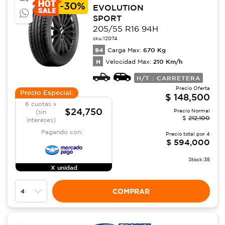
-
30%
EVOLUTION
SPORT
205/55 R16 94H
sku:
12074
94
670
Kg
Carga Max:
H
210
Km/h
Velocidad Max:
H/T : CARRETERA
Precio Oferta
Precio Especial:
$
148,500
6 cuotas x
$24,750
Precio Normal
(sin
$
212,100
intereses)
Pagando con:
Precio total por
4
$
594,000
Stock:
35
X unidad
COMPRAR