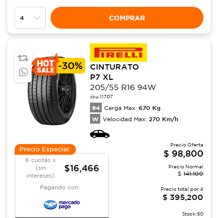
COMPRAR
-
30%
CINTURATO
P7 XL
205/55 R16 94W
sku:
11707
94
670
Kg
Carga Max:
W
270
Km/h
Velocidad Max:
Precio Oferta
Precio Especial:
$
98,800
6 cuotas x
$16,466
Precio Normal
(sin
$
141,100
intereses)
Pagando con:
Precio total por
4
$
395,200
Stock:
50