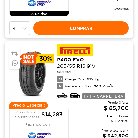
Stock:
695
X unidad
COMPRAR
-
30%
P400 EVO
205/55 R16 91V
sku:
17621
91
615
Kg
Carga Max:
V
240
Km/h
Velocidad Max:
H/T - CARRETERA
Precio Oferta
Precio Especial:
$
85,700
6 cuotas x
$14,283
Precio Normal
(sin intereses)
$
122,400
Pagando con:
Precio total por
4
$
342,800