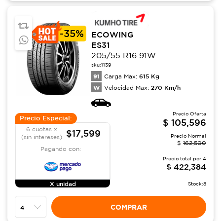
-
35%
ECOWING
ES31
205/55 R16 91W
sku:
1139
91
615
Kg
Carga Max:
W
270
Km/h
Velocidad Max:
Precio Oferta
Precio Especial:
$
105,596
6 cuotas x
$17,599
Precio Normal
(sin intereses)
$
162,500
Pagando con:
Precio total por
4
$
422,384
X unidad
Stock:
8
COMPRAR