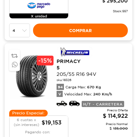
$
295,200
Stock:
557
X unidad
COMPRAR
-
15%
PRIMACY
5
205/55 R16 94V
sku:
18326
94
670
Kg
Carga Max:
V
240
Km/h
Velocidad Max:
H/T - CARRETERA
Precio Oferta
Precio Especial:
$
114,922
6 cuotas x
$19,153
Precio Normal
(sin intereses)
$
135,000
Pagando con: