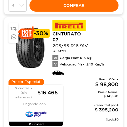
COMPRAR
-
30%
CINTURATO
P7
205/55 R16 91V
sku:
14772
91
615
Kg
Carga Max:
V
240
Km/h
Velocidad Max:
Precio Oferta
Precio Especial:
$
98,800
6 cuotas x
$16,466
Precio Normal
(sin
$
141,100
intereses)
Pagando con:
Precio total por
4
$
395,200
Stock:
50
X unidad