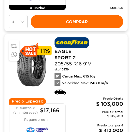
X unidad
Stock:
50
COMPRAR
-
11%
EAGLE
SPORT 2
205/55 R16 91V
sku:
16839
91
615
Kg
Carga Max:
V
240
Km/h
Velocidad Max:
Precio Oferta
Precio Especial:
$
103,000
6 cuotas x
$17,166
Precio Normal
(sin intereses)
$
115,300
Pagando con:
Precio total por
4
$
412,000