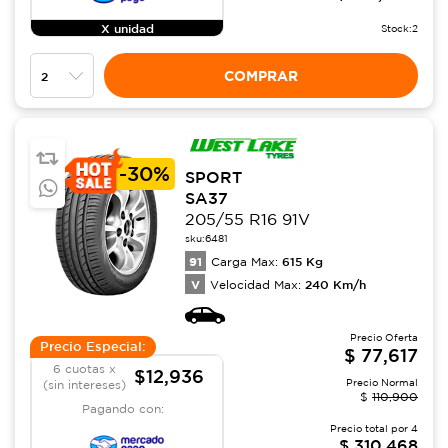
X unidad
Stock:
2
COMPRAR
-
30%
SPORT
SA37
205/55 R16 91V
sku:
6481
91
615
Kg
Carga Max:
V
240
Km/h
Velocidad Max:
Precio Oferta
Precio Especial:
$
77,617
6 cuotas x
$12,936
Precio Normal
(sin intereses)
$
110,900
Pagando con:
Precio total por
4
$
310,468