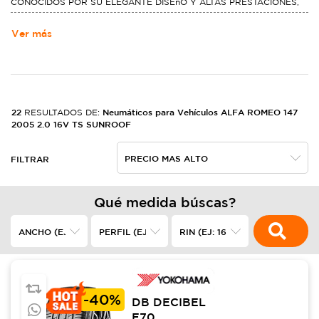
CONOCIDOS POR SU ELEGANTE DISEñO Y ALTAS PRESTACIONES,
SOBRE TODO EN LOS SEGMENTOS DE GRAN TURISMO Y
DEPORTIVOS, TAMBIéN HA CONSEGUIDO RECONOCIMIENTO CON
Ver más
LOS SEDANES DE GAMA ALTA COMPITIENDO CON BMW, AUDI O
VOLVO, ENTRE OTRAS MARCAS PREMIUM
22
Neumáticos para Vehículos ALFA ROMEO 147
RESULTADOS DE:
2005 2.0 16V TS SUNROOF
FILTRAR
Qué medida búscas?
-
40%
DB DECIBEL
E70