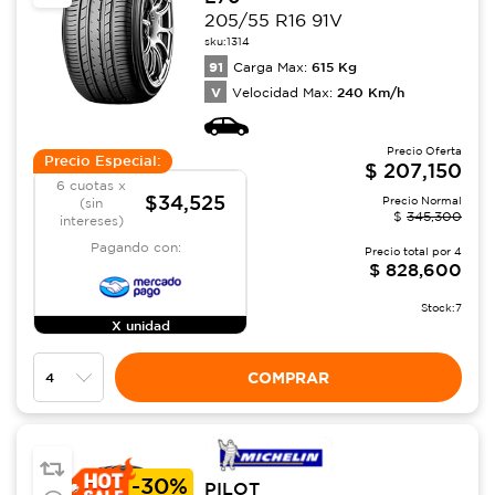
205/55 R16 91V
sku:
1314
91
615
Kg
Carga Max:
V
240
Km/h
Velocidad Max:
Precio Oferta
Precio Especial:
$
207,150
6 cuotas x
$34,525
Precio Normal
(sin
$
345,300
intereses)
Pagando con:
Precio total por
4
$
828,600
Stock:
7
X unidad
COMPRAR
-
30%
PILOT