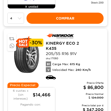
Stock:
200
X unidad
COMPRAR
-
30%
KINERGY ECO 2
K435
205/55 R16 91V
sku:
17050
91
615
Kg
Carga Max:
V
240
Km/h
Velocidad Max:
Precio Oferta
Precio Especial:
$
86,800
6 cuotas x
$14,466
Precio Normal
(sin
$
124,000
intereses)
Pagando con:
Precio total por
4
$
347,200