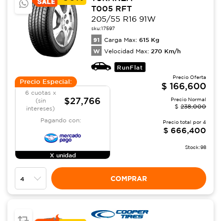
T005 RFT
205/55 R16 91W
sku:
17597
91
615
Kg
Carga Max:
W
270
Km/h
Velocidad Max:
RunFlat
Precio Oferta
Precio Especial:
$
166,600
6 cuotas x
$27,766
Precio Normal
(sin
$
238,000
intereses)
Pagando con:
Precio total por
4
$
666,400
Stock:
98
X unidad
COMPRAR