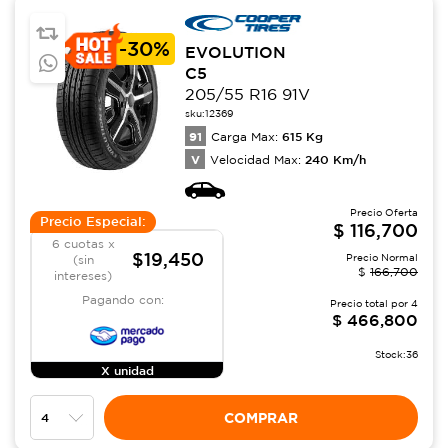
-
30%
EVOLUTION
C5
205/55 R16 91V
sku:
12369
91
615
Kg
Carga Max:
V
240
Km/h
Velocidad Max:
Precio Oferta
Precio Especial:
$
116,700
6 cuotas x
$19,450
Precio Normal
(sin
$
166,700
intereses)
Pagando con:
Precio total por
4
$
466,800
Stock:
36
X unidad
COMPRAR