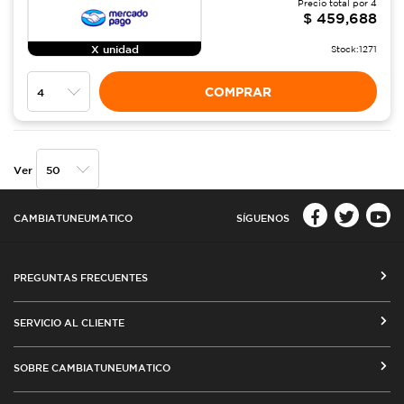
Precio total por
4
$
459,688
X unidad
Stock:
1271
COMPRAR
Ver
CAMBIATUNEUMATICO
SÍGUENOS
PREGUNTAS FRECUENTES
CÓMO COMPRAR EN CAMBIATUNEUMATICO.COM
SERVICIO AL CLIENTE
MEDIOS DE PAGO
SEGUIMIENTO DE ORDENES
SOBRE CAMBIATUNEUMATICO
COSTOS DE ENVÍO Y COBERTURA
CAMBIO DE DIRECCIÓN
VENTA EMPRESAS