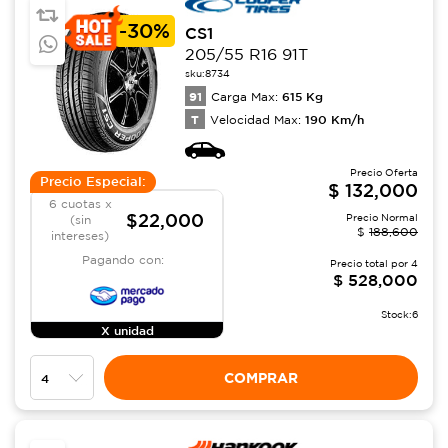
-
30%
CS1
205/55 R16 91T
sku:
8734
91
615
Kg
Carga Max:
T
190
Km/h
Velocidad Max:
Precio Oferta
Precio Especial:
$
132,000
6 cuotas x
$22,000
Precio Normal
(sin
$
188,600
intereses)
Pagando con:
Precio total por
4
$
528,000
Stock:
6
X unidad
COMPRAR