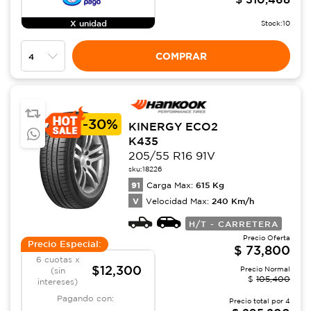
X unidad
Stock:
10
COMPRAR
-
30%
KINERGY ECO2
K435
205/55 R16 91V
sku:
18226
91
615
Kg
Carga Max:
V
240
Km/h
Velocidad Max:
H/T - CARRETERA
Precio Oferta
Precio Especial:
$
73,800
6 cuotas x
$12,300
Precio Normal
(sin
$
105,400
intereses)
Pagando con:
Precio total por
4