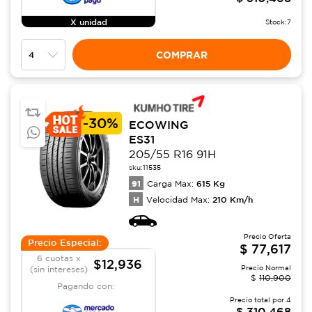
X unidad
Stock:
7
COMPRAR
-
30%
ECOWING
ES31
205/55 R16 91H
sku:
11535
91
615
Kg
Carga Max:
H
210
Km/h
Velocidad Max:
Precio Oferta
Precio Especial:
$
77,617
6 cuotas x
$12,936
Precio Normal
(sin intereses)
$
110,900
Pagando con:
Precio total por
4
$
310,468