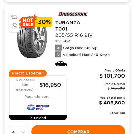
-
30%
TURANZA
T001
205/55 R16 91V
sku:
12492
91
615
Kg
Carga Max:
V
240
Km/h
Velocidad Max:
Precio Oferta
Precio Especial:
$
101,700
6 cuotas x
$16,950
Precio Normal
(sin
$
145,300
intereses)
Pagando con:
Precio total por
4
$
406,800
Stock:
100
X unidad
COMPRAR