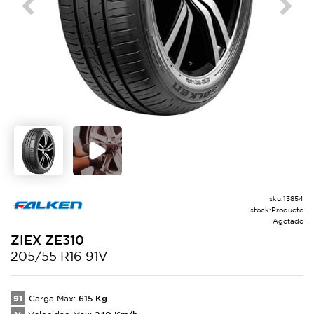
Previous
Next
sku:
13854
stock:
Producto
Agotado
ZIEX
ZE310
205/55 R16 91V
91
615
Kg
Carga Max:
240
Km/h