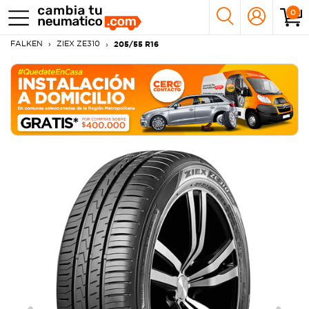
0
FALKEN
ZIEX ZE310
205/55 R16