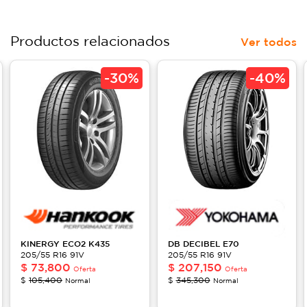
Productos relacionados
Ver todos
-
30%
-
40%
KINERGY ECO2
K435
DB DECIBEL
E70
205/55 R16 91V
205/55 R16 91V
$
73,800
$
207,150
Oferta
Oferta
$
105,400
$
345,300
Normal
Normal