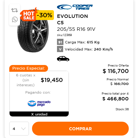
-
30%
EVOLUTION
C5
205/55 R16 91V
sku:
12369
91
615
Kg
Carga Max:
V
240
Km/h
Velocidad Max:
Precio Oferta
Precio Especial:
$
116,700
6 cuotas x
$19,450
Precio Normal
(sin
$
166,700
intereses)
Pagando con:
Precio total por
4
$
466,800
Stock:
36
X unidad
COMPRAR