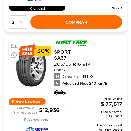
X unidad
Stock:
2
COMPRAR
-
30%
SPORT
SA37
205/55 R16 91V
sku:
6481
91
615
Kg
Carga Max:
V
240
Km/h
Velocidad Max:
Precio Oferta
Precio Especial:
$
77,617
6 cuotas x
$12,936
Precio Normal
(sin intereses)
$
110,900
Pagando con:
Precio total por
4
$
310,468