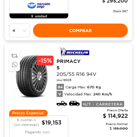
$
295,200
Stock:
557
X unidad
COMPRAR
-
15%
PRIMACY
5
205/55 R16 94V
sku:
18326
94
670
Kg
Carga Max:
V
240
Km/h
Velocidad Max:
H/T - CARRETERA
Precio Oferta
Precio Especial:
$
114,922
6 cuotas x
$19,153
Precio Normal
(sin intereses)
$
135,000
Pagando con: