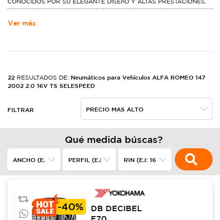
CONOCIDOS POR SU ELEGANTE DISEñO Y ALTAS PRESTACIONES,
SOBRE TODO EN LOS SEGMENTOS DE GRAN TURISMO Y
DEPORTIVOS, TAMBIéN HA CONSEGUIDO RECONOCIMIENTO CON
Ver más
LOS SEDANES DE GAMA ALTA COMPITIENDO CON BMW, AUDI O
VOLVO, ENTRE OTRAS MARCAS PREMIUM
22
Neumáticos para Vehículos ALFA ROMEO 147
RESULTADOS DE:
2002 2.0 16V TS SELESPEED
FILTRAR
Qué medida búscas?
-
40%
DB DECIBEL
E70