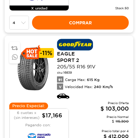
X unidad
Stock:
50
COMPRAR
-
11%
EAGLE
SPORT 2
205/55 R16 91V
sku:
16839
91
615
Kg
Carga Max:
V
240
Km/h
Velocidad Max:
Precio Oferta
Precio Especial:
$
103,000
6 cuotas x
$17,166
Precio Normal
(sin intereses)
$
115,300
Pagando con:
Precio total por
4
$
412,000