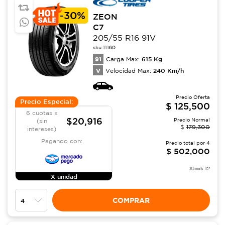
-
30%
ZEON
C7
205/55 R16 91V
sku:
11160
91
615
Kg
Carga Max:
V
240
Km/h
Velocidad Max:
Precio Oferta
Precio Especial:
$
125,500
6 cuotas x
$20,916
Precio Normal
(sin
$
179,300
intereses)
Pagando con:
Precio total por
4
$
502,000
Stock:
12
X unidad
COMPRAR