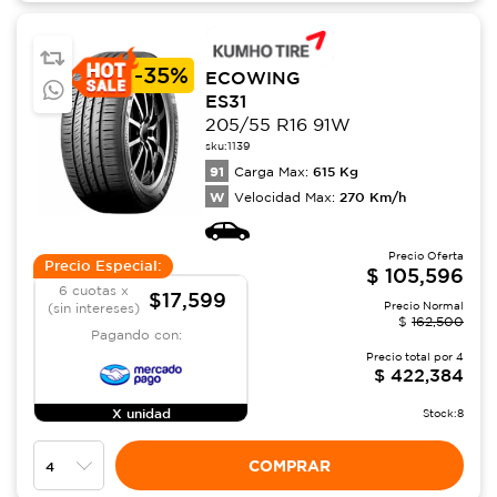
-
35%
ECOWING
ES31
205/55 R16 91W
sku:
1139
91
615
Kg
Carga Max:
W
270
Km/h
Velocidad Max:
Precio Oferta
Precio Especial:
$
105,596
6 cuotas x
$17,599
Precio Normal
(sin intereses)
$
162,500
Pagando con:
Precio total por
4
$
422,384
X unidad
Stock:
8
COMPRAR