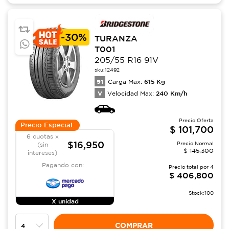
-
30%
TURANZA
T001
205/55 R16 91V
sku:
12492
91
615
Kg
Carga Max:
V
240
Km/h
Velocidad Max:
Precio Oferta
Precio Especial:
$
101,700
6 cuotas x
$16,950
Precio Normal
(sin
$
145,300
intereses)
Pagando con:
Precio total por
4
$
406,800
Stock:
100
X unidad
COMPRAR