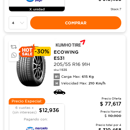
X unidad
Stock:
7
COMPRAR
-
30%
ECOWING
ES31
205/55 R16 91H
sku:
11535
91
615
Kg
Carga Max:
H
210
Km/h
Velocidad Max:
Precio Oferta
Precio Especial:
$
77,617
6 cuotas x
$12,936
Precio Normal
(sin intereses)
$
110,900
Pagando con:
Precio total por
4
$
310,468