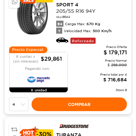
SPORT 4
205/55 R16 94Y
sku:
8644
94
670
Kg
Carga Max:
Y
300
Km/h
Velocidad Max:
Reforzado
Precio Oferta
Precio Especial:
$
179,171
6 cuotas x
$29,861
Precio Normal
(sin intereses)
$
256,000
Pagando con:
Precio total por
4
$
716,684
X unidad
Stock:
8
COMPRAR
-
30%
TURANZA