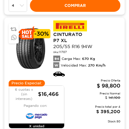
COMPRAR
-
30%
CINTURATO
P7 XL
205/55 R16 94W
sku:
11707
94
670
Kg
Carga Max:
W
270
Km/h
Velocidad Max:
Precio Oferta
Precio Especial:
$
98,800
6 cuotas x
$16,466
Precio Normal
(sin
$
141,100
intereses)
Pagando con:
Precio total por
4
$
395,200
Stock:
50
X unidad