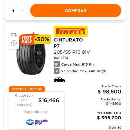
COMPRAR
-
30%
CINTURATO
P7
205/55 R16 91V
sku:
14772
91
615
Kg
Carga Max:
V
240
Km/h
Velocidad Max:
Precio Oferta
Precio Especial:
$
98,800
6 cuotas x
$16,466
Precio Normal
(sin
$
141,100
intereses)
Pagando con:
Precio total por
4
$
395,200
Stock:
50