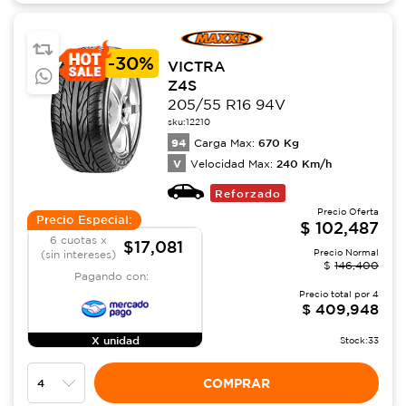
-
30%
VICTRA
Z4S
205/55 R16 94V
sku:
12210
94
670
Kg
Carga Max:
V
240
Km/h
Velocidad Max:
Reforzado
Precio Oferta
Precio Especial:
$
102,487
6 cuotas x
$17,081
Precio Normal
(sin intereses)
$
146,400
Pagando con:
Precio total por
4
$
409,948
X unidad
Stock:
33
COMPRAR