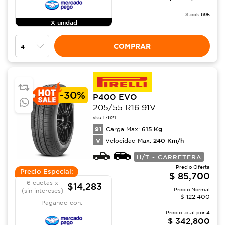
Stock:
695
X unidad
COMPRAR
-
30%
P400 EVO
205/55 R16 91V
sku:
17621
91
615
Kg
Carga Max:
V
240
Km/h
Velocidad Max:
H/T - CARRETERA
Precio Oferta
Precio Especial:
$
85,700
6 cuotas x
$14,283
Precio Normal
(sin intereses)
$
122,400
Pagando con:
Precio total por
4
$
342,800