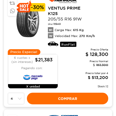
-
30%
VENTUS PRIME
K125
205/55 R16 91W
sku:
16949
91
615
Kg
Carga Max:
W
270
Km/h
Velocidad Max:
RunFlat
Precio Oferta
Precio Especial:
$
128,300
6 cuotas x
$21,383
Precio Normal
(sin intereses)
$
183,300
Pagando con:
Precio total por
4
$
513,200
X unidad
Stock:
12
COMPRAR