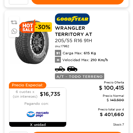
-
30%
WRANGLER
TERRITORY AT
205/55 R16 91H
sku:
17952
91
615
Kg
Carga Max:
H
210
Km/h
Velocidad Max:
A/T - TODO TERRENO
Precio Oferta
Precio Especial:
$
100,415
6 cuotas x
$16,735
Precio Normal
(sin intereses)
$
143,500
Pagando con:
Precio total por
4
$
401,660
X unidad
Stock:
7