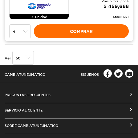
Precio total por
4
$
459,688
X unidad
Stock:
1271
COMPRAR
Ver
CAMBIATUNEUMATICO
SÍGUENOS
PREGUNTAS FRECUENTES
CÓMO COMPRAR EN CAMBIATUNEUMATICO.COM
SERVICIO AL CLIENTE
MEDIOS DE PAGO
SEGUIMIENTO DE ORDENES
SOBRE CAMBIATUNEUMATICO
COSTOS DE ENVÍO Y COBERTURA
CAMBIO DE DIRECCIÓN
VENTA EMPRESAS