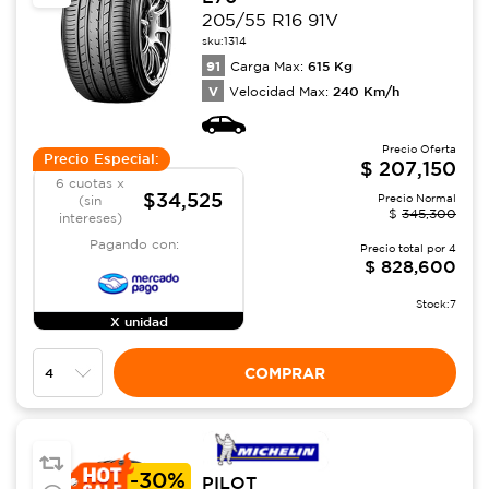
205/55 R16 91V
sku:
1314
91
615
Kg
Carga Max:
V
240
Km/h
Velocidad Max:
Precio Oferta
Precio Especial:
$
207,150
6 cuotas x
$34,525
Precio Normal
(sin
$
345,300
intereses)
Pagando con:
Precio total por
4
$
828,600
Stock:
7
X unidad
COMPRAR
-
30%
PILOT