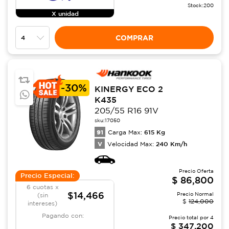
Stock:
200
X unidad
COMPRAR
-
30%
KINERGY ECO 2
K435
205/55 R16 91V
sku:
17050
91
615
Kg
Carga Max:
V
240
Km/h
Velocidad Max:
Precio Oferta
Precio Especial:
$
86,800
6 cuotas x
$14,466
Precio Normal
(sin
$
124,000
intereses)
Pagando con:
Precio total por
4
$
347,200