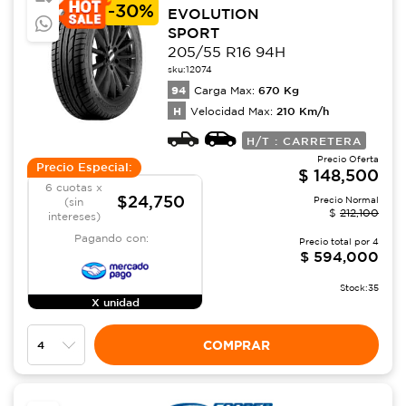
-
30%
EVOLUTION
SPORT
205/55 R16 94H
sku:
12074
94
670
Kg
Carga Max:
H
210
Km/h
Velocidad Max:
H/T : CARRETERA
Precio Oferta
Precio Especial:
$
148,500
6 cuotas x
$24,750
Precio Normal
(sin
$
212,100
intereses)
Pagando con:
Precio total por
4
$
594,000
Stock:
35
X unidad
COMPRAR