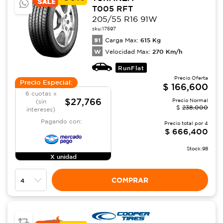
T005 RFT
205/55 R16 91W
sku:
17597
91
615
Kg
Carga Max:
W
270
Km/h
Velocidad Max:
RunFlat
Precio Oferta
Precio Especial:
$
166,600
6 cuotas x
$27,766
Precio Normal
(sin
$
238,000
intereses)
Pagando con:
Precio total por
4
$
666,400
Stock:
98
X unidad
COMPRAR