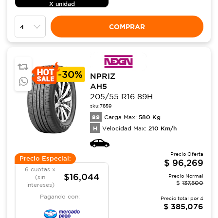
X unidad
COMPRAR
-
30%
NPRIZ
AH5
205/55 R16 89H
sku:
7859
89
580
Kg
Carga Max:
H
210
Km/h
Velocidad Max:
Precio Oferta
Precio Especial:
$
96,269
6 cuotas x
$16,044
Precio Normal
(sin
$
137,500
intereses)
Pagando con:
Precio total por
4
$
385,076