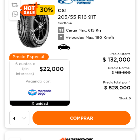
-
30%
CS1
205/55 R16 91T
sku:
8734
91
615
Kg
Carga Max:
T
190
Km/h
Velocidad Max:
Precio Oferta
Precio Especial:
$
132,000
6 cuotas x
$22,000
Precio Normal
(sin
$
188,600
intereses)
Pagando con:
Precio total por
4
$
528,000
Stock:
6
X unidad
COMPRAR