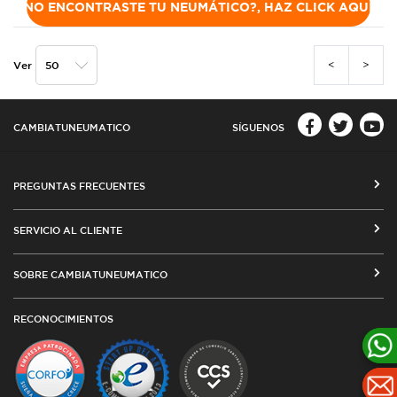
NO ENCONTRASTE TU NEUMÁTICO?, HAZ CLICK AQUÍ
<
>
Ver
CAMBIATUNEUMATICO
SÍGUENOS
PREGUNTAS FRECUENTES
CÓMO COMPRAR EN CAMBIATUNEUMATICO.COM
SERVICIO AL CLIENTE
MEDIOS DE PAGO
SEGUIMIENTO DE ORDENES
SOBRE CAMBIATUNEUMATICO
COSTOS DE ENVÍO Y COBERTURA
CAMBIO DE DIRECCIÓN
VENTA EMPRESAS
RED DE TALLERES ASOCIADOS
RECONOCIMIENTOS
TÉRMINOS Y CONDICIONES DE USO
TESTIMONIOS
PLAZOS DE ENTREGA
POLÍTICA DE PRIVACIDAD Y COOKIES
CATÁLOGO
CUBIERTAS DESDE ARGENTINA
OFERTAS DE NEUMÁTICOS