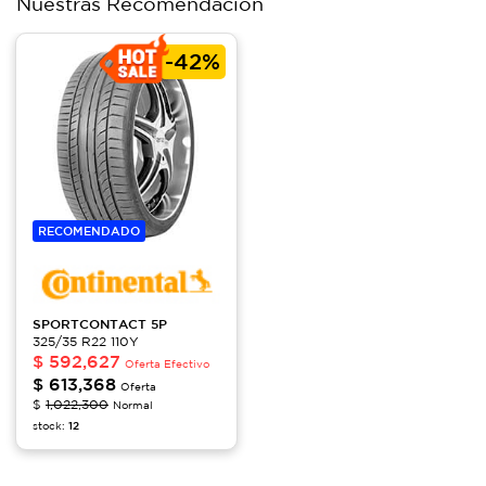
Nuestras Recomendación
-
42%
RECOMENDADO
SPORTCONTACT
5P
325/35 R22 110Y
$
592,627
Oferta Efectivo
$
613,368
Oferta
$
1,022,300
Normal
stock:
12