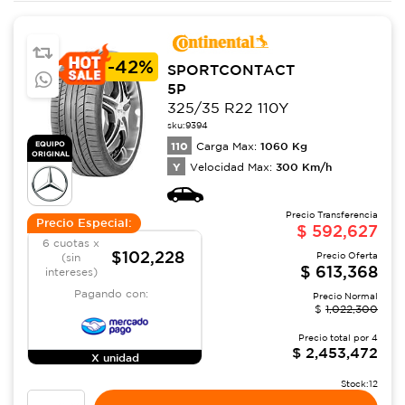
-
42%
SPORTCONTACT
5P
325/35 R22 110Y
sku:
9394
110
1060
Kg
EQUIPO
Carga Max:
ORIGINAL
Y
300
Km/h
Velocidad Max:
Precio Transferencia
Precio Especial:
$
592,627
6 cuotas x
$102,228
Precio Oferta
(sin
$
613,368
intereses)
Pagando con:
Precio Normal
$
1,022,300
Precio total por
4
$
2,453,472
X unidad
Stock:
12