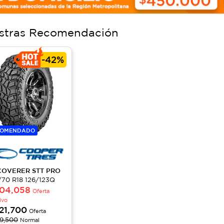
stras Recomendación
-
42%
COMENDADO
COVERER
STT PRO
/70 R18 126/123Q
04,058
Oferta
ivo
21,700
Oferta
9,500
Normal