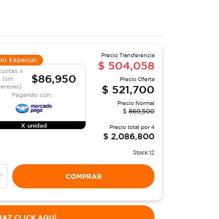
Precio Transferencia
io Especial:
$
504,058
cuotas x
$86,950
(sin
Precio Oferta
tereses)
$
521,700
Pagando con:
Precio Normal
$
869,500
X unidad
Precio total por
4
$
2,086,800
Stock:
12
COMPRAR
AZ CLICK AQUÍ