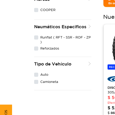
COOPER
Nue
Neumáticos Especificos
Runflat ( RFT - SSR - ROF - ZP
)
Reforzados
Tipo de Vehículo
RE
Auto
Camioneta
DIS
305
$
5
Efect
$
5
$
86