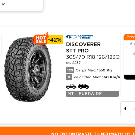
12
:
Prec
-
42%
DISCOVERER
6 
STT PRO
in
305/70 R18 126/123Q
sku:
8857
123
1550
Kg
Carga Max:
Q
160
Km/h
Velocidad Max:
MT - FUERA DE
CARRETERA
NO ENCONTRASTE TU NEUMÁTICO?, H