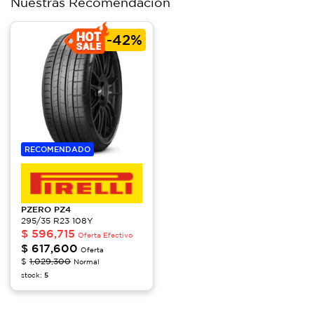
Nuestras Recomendación
-
42%
RECOMENDADO
PZERO
PZ4
295/35 R23 108Y
$
596,715
Oferta Efectivo
$
617,600
Oferta
$
1,029,300
Normal
stock:
5