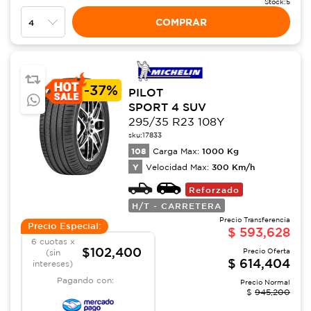
Stock:
5
COMPRAR
-
37%
PILOT
SPORT 4 SUV
295/35 R23 108Y
sku:
17833
108
1000
Kg
Carga Max:
Y
300
Km/h
Velocidad Max:
Reforzado
H/T - CARRETERA
Precio Transferencia
Precio Especial:
$
593,628
6 cuotas x
$102,400
Precio Oferta
(sin
$
614,404
intereses)
Pagando con:
Precio Normal
$
945,200