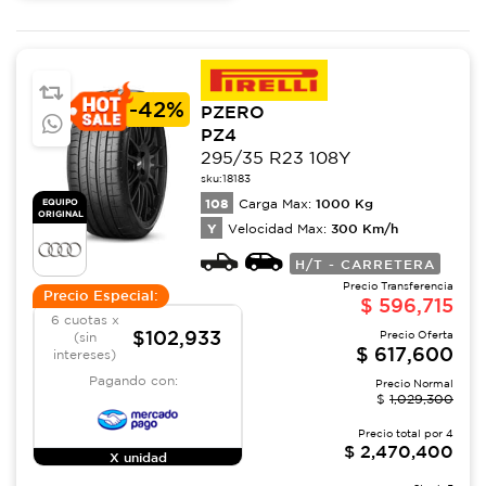
-
42%
PZERO
PZ4
295/35 R23 108Y
sku:
18183
108
1000
Kg
EQUIPO
Carga Max:
ORIGINAL
Y
300
Km/h
Velocidad Max:
H/T - CARRETERA
Precio Transferencia
Precio Especial:
$
596,715
6 cuotas x
$102,933
Precio Oferta
(sin
$
617,600
intereses)
Pagando con:
Precio Normal
$
1,029,300
Precio total por
4
$
2,470,400
X unidad