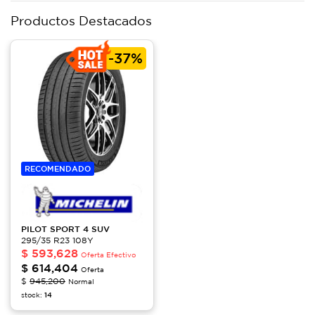
Productos Destacados
-
37%
RECOMENDADO
PILOT
SPORT 4 SUV
295/35 R23 108Y
$
593,628
Oferta Efectivo
$
614,404
Oferta
$
945,200
Normal
stock:
14