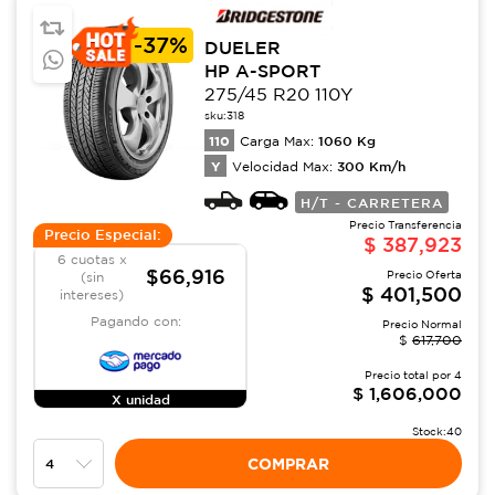
-
37%
DUELER
HP A-SPORT
275/45 R20 110Y
sku:
318
110
1060
Kg
Carga Max:
Y
300
Km/h
Velocidad Max:
H/T - CARRETERA
Precio Transferencia
Precio Especial:
$
387,923
6 cuotas x
$66,916
Precio Oferta
(sin
$
401,500
intereses)
Pagando con:
Precio Normal
$
617,700
Precio total por
4
$
1,606,000
X unidad
Stock:
40
COMPRAR