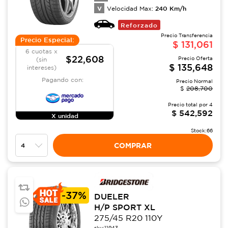
V
240
Km/h
Velocidad Max:
Reforzado
Precio Transferencia
Precio Especial:
$
131,061
6 cuotas x
$22,608
Precio Oferta
(sin
$
135,648
intereses)
Pagando con:
Precio Normal
$
208,700
Precio total por
4
$
542,592
X unidad
Stock:
66
COMPRAR
-
37%
DUELER
H/P SPORT XL
275/45 R20 110Y
sku:
11943