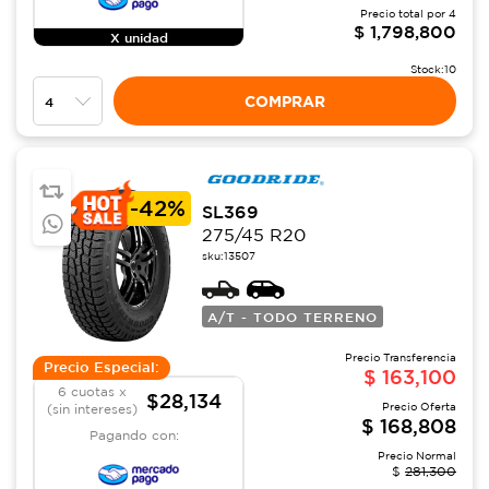
Precio total por
4
$
1,798,800
X unidad
Stock:
10
COMPRAR
-
42%
SL369
275/45 R20
sku:
13507
A/T - TODO TERRENO
Precio Transferencia
Precio Especial:
$
163,100
6 cuotas x
$28,134
Precio Oferta
(sin intereses)
$
168,808
Pagando con:
Precio Normal
$
281,300