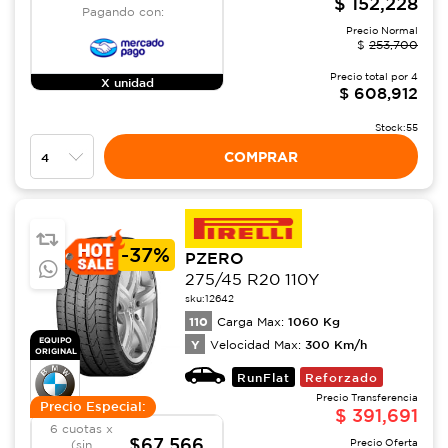
$
152,228
Pagando con:
Precio Normal
$
253,700
Precio total por
4
X unidad
$
608,912
Stock:
55
COMPRAR
-
37%
PZERO
275/45 R20 110Y
sku:
12642
110
1060
Kg
Carga Max:
EQUIPO
Y
300
Km/h
Velocidad Max:
ORIGINAL
RunFlat
Reforzado
Precio Transferencia
Precio Especial:
$
391,691
6 cuotas x
$67,566
Precio Oferta
(sin