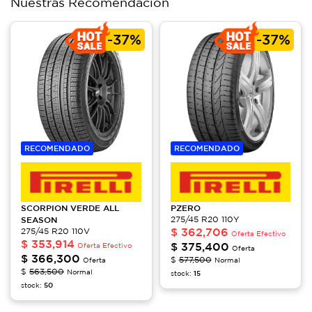
Nuestras Recomendación
-
37%
-
37%
RECOMENDADO
RECOMENDADO
SCORPION
VERDE ALL
PZERO
SEASON
275/45 R20 110Y
$
362,706
275/45 R20 110V
Oferta Efectivo
$
353,914
$
375,400
Oferta Efectivo
Oferta
$
366,300
$
577,500
Oferta
Normal
$
563,500
Normal
stock:
15
stock:
50