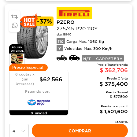
-
37%
PZERO
275/45 R20 110Y
sku:
18140
110
1060
Kg
Carga Max:
EQUIPO
Y
300
Km/h
Velocidad Max:
ORIGINAL
H/T - CARRETERA
Precio Transferencia
Precio Especial:
$
362,706
6 cuotas x
$62,566
Precio Oferta
(sin
$
375,400
intereses)
Pagando con:
Precio Normal
$
577,500
Precio total por
4
$
1,501,600
X unidad
Stock:
15
COMPRAR