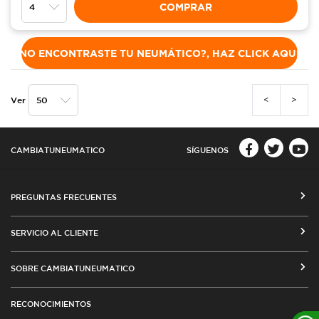
COMPRAR
NO ENCONTRASTE TU NEUMÁTICO?, HAZ CLICK AQUÍ
<
>
Ver
CAMBIATUNEUMATICO
SÍGUENOS
PREGUNTAS FRECUENTES
CÓMO COMPRAR EN CAMBIATUNEUMATICO.COM
SERVICIO AL CLIENTE
MEDIOS DE PAGO
SEGUIMIENTO DE ORDENES
SOBRE CAMBIATUNEUMATICO
COSTOS DE ENVÍO Y COBERTURA
CAMBIO DE DIRECCIÓN
VENTA EMPRESAS
RED DE TALLERES ASOCIADOS
RECONOCIMIENTOS
TÉRMINOS Y CONDICIONES DE USO