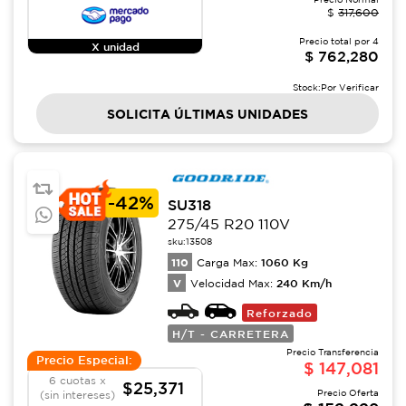
$
317,600
Precio total por
4
X unidad
$
762,280
Stock:
Por Verificar
SOLICITA ÚLTIMAS UNIDADES
-
42%
SU318
275/45 R20 110V
sku:
13508
110
1060
Kg
Carga Max:
V
240
Km/h
Velocidad Max:
Reforzado
H/T - CARRETERA
Precio Transferencia
Precio Especial:
$
147,081
6 cuotas x
$25,371
Precio Oferta
(sin intereses)