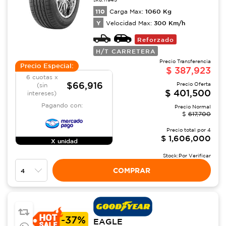
110
1060
Kg
Carga Max:
Y
300
Km/h
Velocidad Max:
Reforzado
H/T CARRETERA
Precio Transferencia
Precio Especial:
$
387,923
6 cuotas x
$66,916
Precio Oferta
(sin
$
401,500
intereses)
Pagando con:
Precio Normal
$
617,700
Precio total por
4
$
1,606,000
X unidad
Stock:
Por Verificar
COMPRAR
-
37%
EAGLE