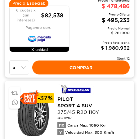
Precio Transferencia
Precio Especial:
$
478,486
6 cuotas x
$82,538
Precio Oferta
(sin
$
495,233
intereses)
Pagando con:
Precio Normal
$
761,900
Precio total por
4
$
1,980,932
X unidad
Stock:
12
COMPRAR
-
37%
PILOT
SPORT 4 SUV
275/45 R20 110Y
sku:
11267
110
1060
Kg
Carga Max:
Y
300
Km/h
Velocidad Max: