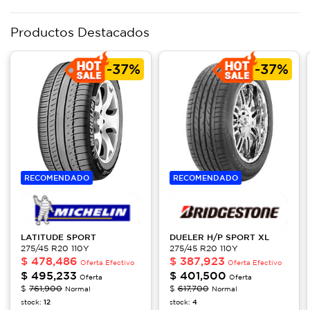
Productos Destacados
-
37%
-
37%
RECOMENDADO
RECOMENDADO
LATITUDE
SPORT
DUELER
H/P SPORT XL
275/45 R20 110Y
275/45 R20 110Y
$
478,486
$
387,923
Oferta Efectivo
Oferta Efectivo
$
495,233
$
401,500
Oferta
Oferta
$
761,900
$
617,700
Normal
Normal
stock:
12
stock:
4