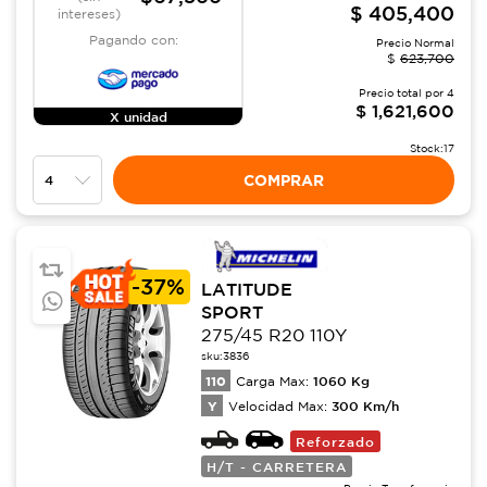
$
405,400
intereses)
Pagando con:
Precio Normal
$
623,700
Precio total por
4
$
1,621,600
X unidad
Stock:
17
COMPRAR
-
37%
LATITUDE
SPORT
275/45 R20 110Y
sku:
3836
110
1060
Kg
Carga Max:
Y
300
Km/h
Velocidad Max:
Reforzado
H/T - CARRETERA