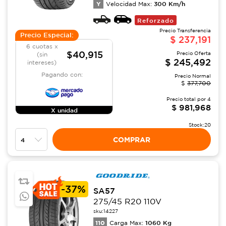
Y
300
Km/h
Velocidad Max:
Reforzado
Precio Transferencia
Precio Especial:
$
237,191
6 cuotas x
$40,915
Precio Oferta
(sin
$
245,492
intereses)
Pagando con:
Precio Normal
$
377,700
Precio total por
4
$
981,968
X unidad
Stock:
20
COMPRAR
-
37%
SA57
275/45 R20 110V
sku:
14227
110
1060
Kg
Carga Max: