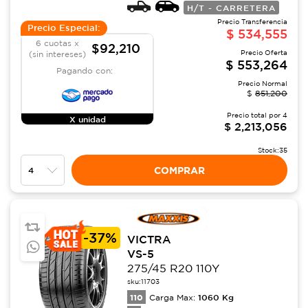
H/T - CARRETERA
Precio Transferencia
Precio Especial:
$
534,555
6 cuotas x
$92,210
Precio Oferta
(sin intereses)
$
553,264
Pagando con:
Precio Normal
$
851,200
Precio total por
4
X unidad
$
2,213,056
Stock:
35
COMPRAR
-
37%
VICTRA
VS-5
275/45 R20 110Y
sku:
11703
110
1060
Kg
Carga Max: