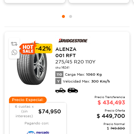
-
42%
ALENZA
001 RFT
275/45 R20 110Y
sku:
16241
110
1060
Kg
Carga Max:
Y
300
Km/h
Velocidad Max:
Precio Transferencia
Precio Especial:
$
434,493
6 cuotas x
$74,950
Precio Oferta
(sin
$
449,700
intereses)
Pagando con:
Precio Normal
$
749,500