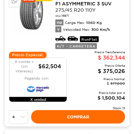
F1 ASYMMETRIC 3 SUV
275/45 R20 110Y
sku:
16871
110
1060
Kg
Carga Max:
Y
300
Km/h
Velocidad Max:
RunFlat
H/T - CARRETERA
Precio Transferencia
Precio Especial:
$
362,344
6 cuotas x
$62,504
Precio Oferta
(sin
$
375,026
intereses)
Pagando con:
Precio Normal
$
577,000
Precio total por
4
$
1,500,104
X unidad
Stock:
13
COMPRAR