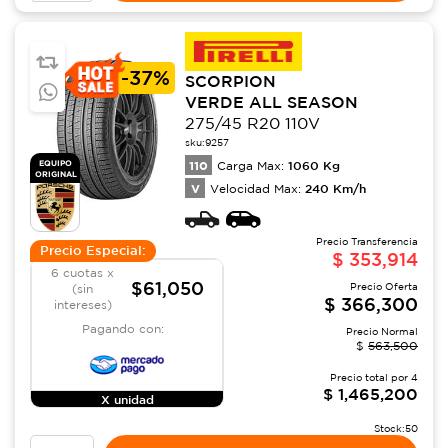
-
37%
SCORPION
VERDE ALL SEASON
275/45 R20 110V
sku:
9257
110
1060
Kg
EQUIPO
Carga Max:
ORIGINAL
V
240
Km/h
Velocidad Max:
Precio Transferencia
Precio Especial:
$
353,914
6 cuotas x
$61,050
Precio Oferta
(sin
$
366,300
intereses)
Pagando con:
Precio Normal
$
563,500
Precio total por
4
$
1,465,200
X unidad
Stock:
50