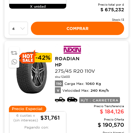
Precio total por
4
X unidad
$
675,232
Stock:
13
COMPRAR
-
42%
ROADIAN
HP
275/45 R20 110V
sku:
12403
110
1060
Kg
Carga Max:
V
240
Km/h
Velocidad Max:
H/T : CARRETERA
Precio Transferencia
Precio Especial:
$
184,126
6 cuotas x
$31,761
Precio Oferta
(sin intereses)
$
190,570
Pagando con:
Precio Normal