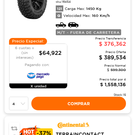
sku:
16454
121
1450
Kg
Carga Max:
Q
160
Km/h
Velocidad Max:
M/T - FUERA DE CARRETERA
Precio Transferencia
Precio Especial:
$
376,362
6 cuotas x
$64,922
Precio Oferta
(sin
$
389,534
intereses)
Pagando con:
Precio Normal
$
599,300
Precio total por
4
$
1,558,136
X unidad
Stock:
15
COMPRAR
-
37%
TERRAINCONTACT