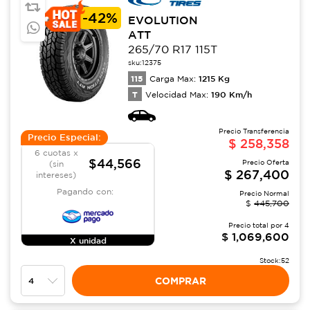
-
42%
EVOLUTION
ATT
265/70 R17 115T
sku:
12375
115
1215
Kg
Carga Max:
T
190
Km/h
Velocidad Max:
Precio Transferencia
Precio Especial:
$
258,358
6 cuotas x
$44,566
Precio Oferta
(sin
$
267,400
intereses)
Pagando con:
Precio Normal
$
445,700
Precio total por
4
$
1,069,600
X unidad
Stock:
52
COMPRAR