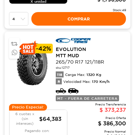
X unidad
Stock:
49
COMPRAR
-
42%
EVOLUTION
MTT MUD
265/70 R17 121/118R
sku:
12717
118
1320
Kg
Carga Max:
R
170
Km/h
Velocidad Max:
MT - FUERA DE CARRETERA
Precio Transferencia
Precio Especial:
$
373,237
6 cuotas x
$64,383
Precio Oferta
(sin
$
386,300
intereses)
Pagando con:
Precio Normal