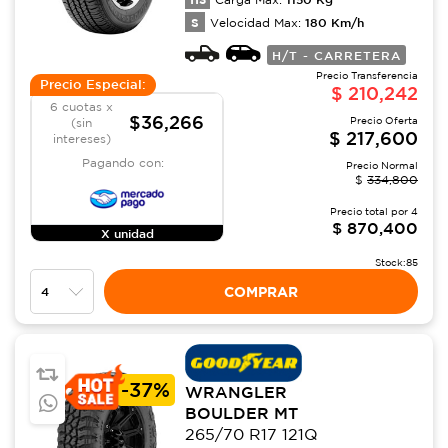
S
180
Km/h
Velocidad Max:
H/T - CARRETERA
Precio Transferencia
Precio Especial:
$
210,242
6 cuotas x
$36,266
Precio Oferta
(sin
$
217,600
intereses)
Pagando con:
Precio Normal
$
334,800
Precio total por
4
$
870,400
X unidad
Stock:
85
COMPRAR
-
37%
WRANGLER
BOULDER MT
265/70 R17 121Q