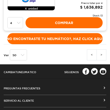
Precio total por
4
$
1,636,892
X unidad
Stock:
13
COMPRAR
NO ENCONTRASTE TU NEUMÁTICO?, HAZ CLICK AQUÍ
<
>
Ver
CAMBIATUNEUMATICO
SÍGUENOS
PREGUNTAS FRECUENTES
CÓMO COMPRAR EN CAMBIATUNEUMATICO.COM
SERVICIO AL CLIENTE
MEDIOS DE PAGO