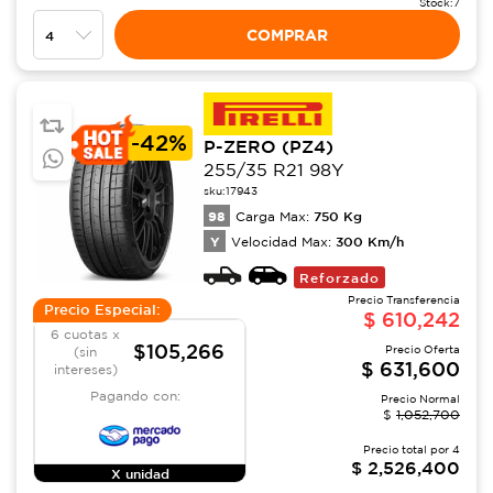
Stock:
7
COMPRAR
-
42%
P-ZERO (PZ4)
255/35 R21 98Y
sku:
17943
98
750
Kg
Carga Max:
Y
300
Km/h
Velocidad Max:
Reforzado
Precio Transferencia
Precio Especial:
$
610,242
6 cuotas x
$105,266
Precio Oferta
(sin
$
631,600
intereses)
Pagando con:
Precio Normal
$
1,052,700
Precio total por
4
$
2,526,400
X unidad