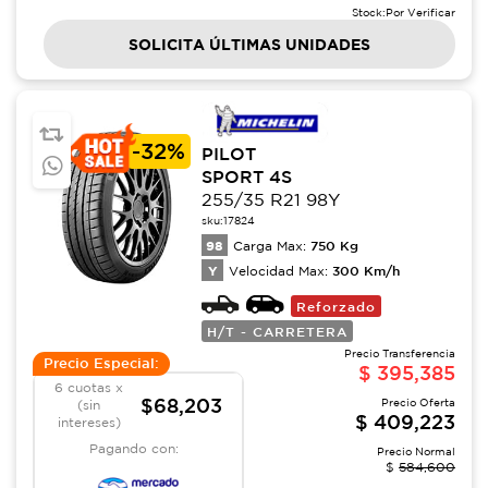
Stock:
Por Verificar
SOLICITA ÚLTIMAS UNIDADES
-
32%
PILOT
SPORT 4S
255/35 R21 98Y
sku:
17824
98
750
Kg
Carga Max:
Y
300
Km/h
Velocidad Max:
Reforzado
H/T - CARRETERA
Precio Transferencia
Precio Especial:
$
395,385
6 cuotas x
$68,203
Precio Oferta
(sin
$
409,223
intereses)
Pagando con:
Precio Normal
$
584,600