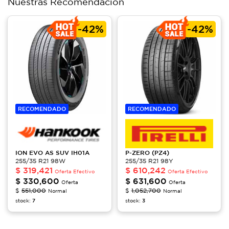
Nuestras Recomendación
-
42%
-
42%
RECOMENDADO
RECOMENDADO
ION EVO AS SUV
IH01A
P-ZERO (PZ4)
255/35 R21 98W
255/35 R21 98Y
$
319,421
$
610,242
Oferta Efectivo
Oferta Efectivo
$
330,600
$
631,600
Oferta
Oferta
$
551,000
$
1,052,700
Normal
Normal
stock:
7
stock:
3