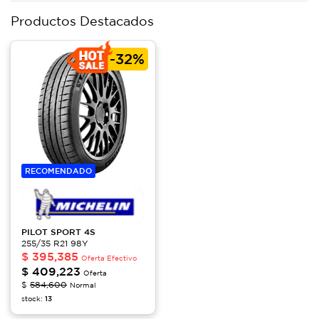
Productos Destacados
-
32%
RECOMENDADO
PILOT
SPORT 4S
255/35 R21 98Y
$
395,385
Oferta Efectivo
$
409,223
Oferta
$
584,600
Normal
stock:
13