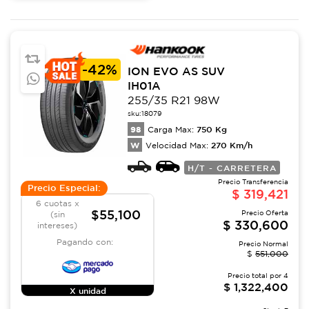
-
42%
ION EVO AS SUV
IH01A
255/35 R21 98W
sku:
18079
98
750
Kg
Carga Max:
W
270
Km/h
Velocidad Max:
H/T - CARRETERA
Precio Transferencia
Precio Especial:
$
319,421
6 cuotas x
$55,100
Precio Oferta
(sin
$
330,600
intereses)
Pagando con:
Precio Normal
$
551,000
Precio total por
4
$
1,322,400
X unidad