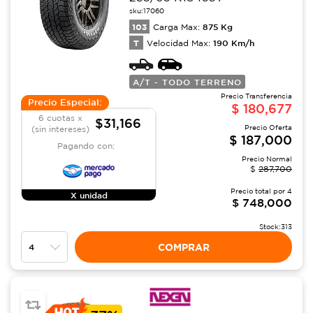
sku:
17060
103
875
Kg
Carga Max:
T
190
Km/h
Velocidad Max:
A/T - TODO TERRENO
Precio Transferencia
Precio Especial:
$
180,677
6 cuotas x
$31,166
Precio Oferta
(sin intereses)
$
187,000
Pagando con:
Precio Normal
$
287,700
Precio total por
4
X unidad
$
748,000
Stock:
313
COMPRAR