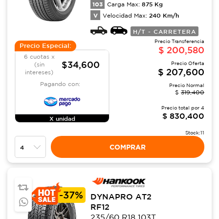
103
875
Kg
Carga Max:
V
240
Km/h
Velocidad Max:
H/T - CARRETERA
Precio Transferencia
Precio Especial:
$
200,580
6 cuotas x
$34,600
Precio Oferta
(sin
$
207,600
intereses)
Pagando con:
Precio Normal
$
319,400
Precio total por
4
$
830,400
X unidad
Stock:
11
COMPRAR
-
37%
DYNAPRO AT2
RF12
235/60 R18 103T