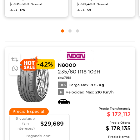
$
309,300
$
319,400
Normal
Normal
stock:
176
stock:
50
-
42%
N8000
235/60 R18 103H
sku:
7981
103
875
Kg
Carga Max:
H
210
Km/h
Velocidad Max:
Precio Transferencia
Precio Especial:
$
172,112
6 cuotas x
$29,689
Precio Oferta
(sin
$
178,135
intereses)
Pagando con:
Precio Normal