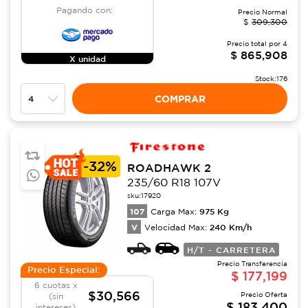
Pagando con:
Precio Normal
$
309,300
Precio total por
4
$
865,908
X unidad
Stock:
176
COMPRAR
-
32%
ROADHAWK 2
235/60 R18 107V
sku:
17920
107
975
Kg
Carga Max:
V
240
Km/h
Velocidad Max:
H/T - CARRETERA
Precio Transferencia
Precio Especial:
$
177,199
6 cuotas x
$30,566
Precio Oferta
(sin
$
183,400
intereses)