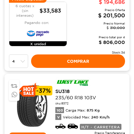
$
194,686
6 cuotas x
$33,583
Precio Oferta
(sin
$
201,500
intereses)
Pagando con:
Precio Normal
$
310,000
Precio total por
4
$
806,000
X unidad
Stock:
34
COMPRAR
-
37%
SU318
235/60 R18 103V
sku:
8372
103
875
Kg
Carga Max:
V
240
Km/h
Velocidad Max:
H/T - CARRETERA
Precio Transferencia