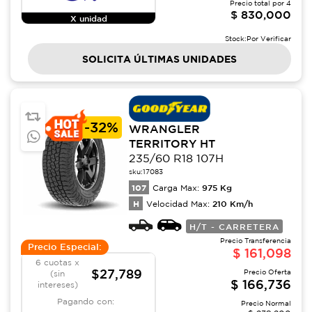
Precio total por
4
$
830,000
X unidad
Stock:
Por Verificar
SOLICITA ÚLTIMAS UNIDADES
-
32%
WRANGLER
TERRITORY HT
235/60 R18 107H
sku:
17083
107
975
Kg
Carga Max:
H
210
Km/h
Velocidad Max:
H/T - CARRETERA
Precio Transferencia
Precio Especial:
$
161,098
6 cuotas x
$27,789
Precio Oferta
(sin
$
166,736
intereses)
Pagando con:
Precio Normal