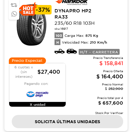
-
37%
DYNAPRO HP2
RA33
235/60 R18 103H
sku:
16917
103
875
Kg
Carga Max:
H
210
Km/h
Velocidad Max:
H/T - CARRETERA
Precio Transferencia
Precio Especial:
$
158,841
6 cuotas x
$27,400
Precio Oferta
(sin
$
164,400
intereses)
Pagando con:
Precio Normal
$
252,900
Precio total por
4
$
657,600
X unidad
Stock:
Por Verificar
SOLICITA ÚLTIMAS UNIDADES