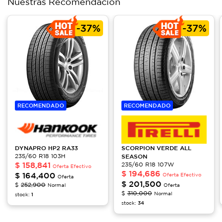
Nuestras Recomendación
-
37%
-
37%
RECOMENDADO
RECOMENDADO
DYNAPRO HP2
RA33
SCORPION
VERDE ALL
235/60 R18 103H
SEASON
$
158,841
235/60 R18 107W
Oferta Efectivo
$
194,686
$
164,400
Oferta Efectivo
Oferta
$
201,500
$
252,900
Normal
Oferta
$
310,000
Normal
stock:
1
stock:
34