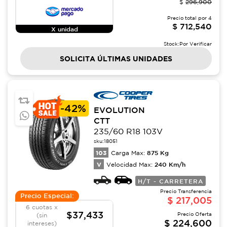
$
296,900
Precio total por
4
$
712,540
X unidad
Stock:
Por Verificar
SOLICITA ÚLTIMAS UNIDADES
-
42%
EVOLUTION
CTT
235/60 R18 103V
sku:
18051
103
875
Kg
Carga Max:
V
240
Km/h
Velocidad Max:
H/T - CARRETERA
Precio Transferencia
Precio Especial:
$
217,005
6 cuotas x
$37,433
Precio Oferta
(sin
$
224,600
intereses)