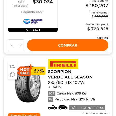
$30,034
Precio Oferta
(sin
$
180,207
intereses)
Pagando con:
Precio Normal
$
300,300
Precio total por
4
$
720,828
X unidad
Stock:
63
COMPRAR
-
37%
SCORPION
VERDE ALL SEASON
235/60 R18 107W
sku:
16320
107
975
Kg
Carga Max:
W
270
Km/h
Velocidad Max:
H/T - CARRETERA
Precio Transferencia
Precio Especial: