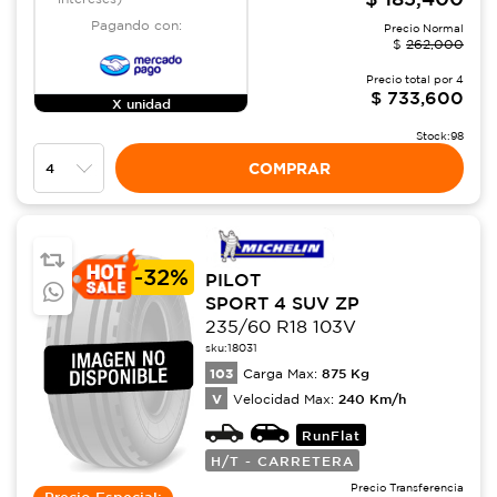
Pagando con:
Precio Normal
$
262,000
Precio total por
4
$
733,600
X unidad
Stock:
98
COMPRAR
-
32%
PILOT
SPORT 4 SUV ZP
235/60 R18 103V
sku:
18031
103
875
Kg
Carga Max:
V
240
Km/h
Velocidad Max:
RunFlat
H/T - CARRETERA
Precio Transferencia