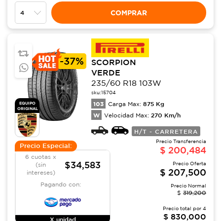
COMPRAR
-
37%
SCORPION
VERDE
235/60 R18 103W
sku:
15704
103
875
Kg
EQUIPO
Carga Max:
ORIGINAL
W
270
Km/h
Velocidad Max:
H/T - CARRETERA
Precio Transferencia
Precio Especial:
$
200,484
6 cuotas x
$34,583
Precio Oferta
(sin
$
207,500
intereses)
Pagando con:
Precio Normal
$
319,200
Precio total por
4
$
830,000
X unidad