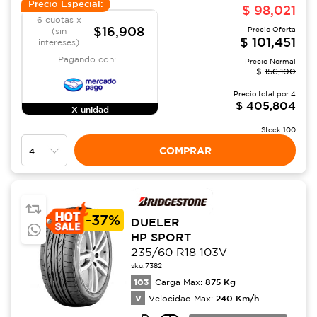
Precio Especial:
$
98,021
6 cuotas x
$16,908
Precio Oferta
(sin
$
101,451
intereses)
Pagando con:
Precio Normal
$
156,100
Precio total por
4
$
405,804
X unidad
Stock:
100
COMPRAR
-
37%
DUELER
HP SPORT
235/60 R18 103V
sku:
7382
103
875
Kg
Carga Max:
V
240
Km/h
Velocidad Max: