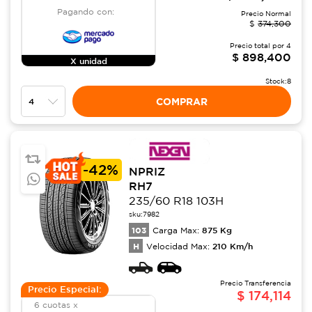
Pagando con:
Precio Normal
$
374,300
Precio total por
4
$
898,400
X unidad
Stock:
8
COMPRAR
-
42%
NPRIZ
RH7
235/60 R18 103H
sku:
7982
103
875
Kg
Carga Max:
H
210
Km/h
Velocidad Max:
Precio Transferencia
Precio Especial:
$
174,114
6 cuotas x