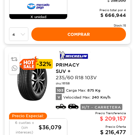
$
238,200
Precio total por
4
$
666,944
X unidad
Stock:
15
COMPRAR
-
32%
PRIMACY
SUV +
235/60 R18 103V
sku:
16158
103
875
Kg
Carga Max:
V
240
Km/h
Velocidad Max:
H/T - CARRETERA
Precio Transferencia
Precio Especial:
$
209,157
6 cuotas x
$36,079
Precio Oferta
(sin
$
216,477
intereses)