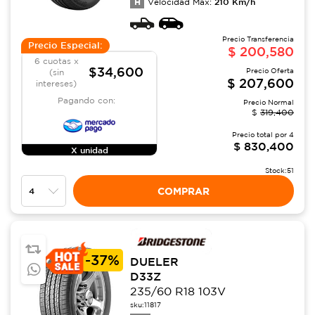
H
210
Km/h
Velocidad Max:
Precio Transferencia
Precio Especial:
$
200,580
6 cuotas x
$34,600
Precio Oferta
(sin
$
207,600
intereses)
Pagando con:
Precio Normal
$
319,400
Precio total por
4
$
830,400
X unidad
Stock:
51
COMPRAR
-
37%
DUELER
D33Z
235/60 R18 103V
sku:
11817