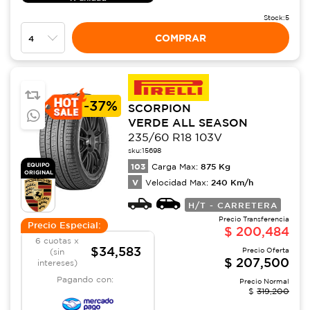
Stock:
5
COMPRAR
-
37%
SCORPION
VERDE ALL SEASON
235/60 R18 103V
sku:
15698
103
875
Kg
EQUIPO
Carga Max:
ORIGINAL
V
240
Km/h
Velocidad Max:
H/T - CARRETERA
Precio Transferencia
Precio Especial:
$
200,484
6 cuotas x
$34,583
Precio Oferta
(sin
$
207,500
intereses)
Pagando con:
Precio Normal
$
319,200