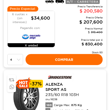
H/T - CARRETERA
Precio Transferencia
Precio Especial:
$
200,580
6 cuotas x
$34,600
Precio Oferta
(sin
$
207,600
intereses)
Pagando con:
Precio Normal
$
319,400
Precio total por
4
$
830,400
X unidad
Stock:
50
COMPRAR
-
37%
ALENZA
SPORT AS
235/60 R18 103H
sku:
16238
103
875
Kg
Carga Max: