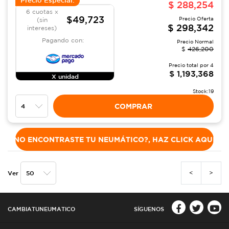
Precio Especial:
$
288,254
6 cuotas x
$49,723
Precio Oferta
(sin
$
298,342
intereses)
Pagando con:
Precio Normal
$
426,200
Precio total por
4
$
1,193,368
X unidad
Stock:
19
COMPRAR
NO ENCONTRASTE TU NEUMÁTICO?, HAZ CLICK AQUÍ
<
>
Ver
CAMBIATUNEUMATICO
SÍGUENOS