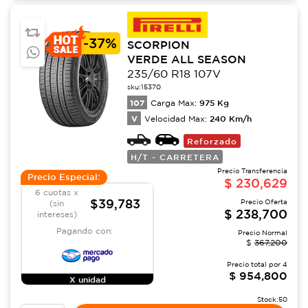
-
37%
SCORPION
VERDE ALL SEASON
235/60 R18 107V
sku:
15370
107
975
Kg
Carga Max:
V
240
Km/h
Velocidad Max:
Reforzado
H/T - CARRETERA
Precio Transferencia
Precio Especial:
$
230,629
6 cuotas x
$39,783
Precio Oferta
(sin
$
238,700
intereses)
Pagando con:
Precio Normal
$
367,200
Precio total por
4
$
954,800
X unidad
Stock:
50