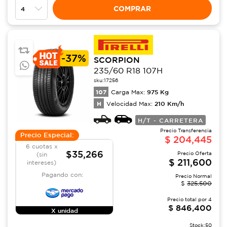
COMPRAR
-
37%
SCORPION
235/60 R18 107H
sku:
17256
107
975
Kg
Carga Max:
H
210
Km/h
Velocidad Max:
H/T - CARRETERA
Precio Transferencia
Precio Especial:
$
204,445
6 cuotas x
$35,266
Precio Oferta
(sin
$
211,600
intereses)
Pagando con:
Precio Normal
$
325,500
Precio total por
4
$
846,400
X unidad
Stock:
50