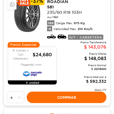
-
37%
ROADIAN
581
235/60 R18 103H
sku:
7983
103
875
Kg
Carga Max:
H
210
Km/h
Velocidad Max:
H/T - CARRETERA
Precio Transferencia
Precio Especial:
$
143,076
6 cuotas x
$24,680
Precio Oferta
(sin
$
148,083
intereses)
Pagando con:
Precio Normal
$
227,800
Precio total por
4
$
592,332
X unidad
Stock:
177
COMPRAR