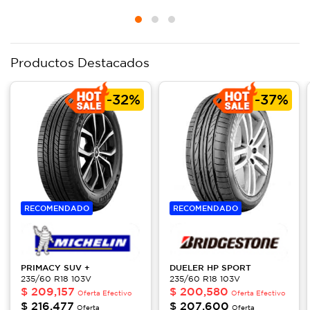
Productos Destacados
-
32%
-
37%
RECOMENDADO
RECOMENDADO
PRIMACY
SUV +
DUELER
HP SPORT
235/60 R18 103V
235/60 R18 103V
$
209,157
$
200,580
Oferta Efectivo
Oferta Efectivo
$
216,477
$
207,600
Oferta
Oferta