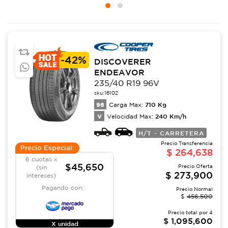
-
42%
DISCOVERER
ENDEAVOR
235/40 R19 96V
sku:
16102
96
710
Kg
Carga Max:
V
240
Km/h
Velocidad Max:
H/T - CARRETERA
Precio Transferencia
Precio Especial:
$
264,638
6 cuotas x
$45,650
Precio Oferta
(sin
$
273,900
intereses)
Pagando con:
Precio Normal
$
456,500
Precio total por
4
$
1,095,600
X unidad