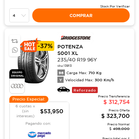
Stock:
Por Verificar
COMPRAR
-
37%
POTENZA
S001 XL
235/40 R19 96Y
sku:
13913
96
710
Kg
EQUIPO
Carga Max:
ORIGINAL
Y
300
Km/h
Velocidad Max:
Reforzado
Precio Transferencia
Precio Especial:
$
312,754
6 cuotas x
$53,950
Precio Oferta
(sin
$
323,700
intereses)
Pagando con:
Precio Normal
$
498,000
Precio total por
4