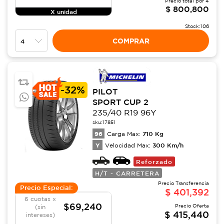
Precio total por
4
$
800,800
X unidad
Stock:
106
COMPRAR
-
32%
PILOT
SPORT CUP 2
235/40 R19 96Y
sku:
17851
96
710
Kg
Carga Max:
Y
300
Km/h
Velocidad Max:
Reforzado
H/T - CARRETERA
Precio Transferencia
Precio Especial:
$
401,392
6 cuotas x
$69,240
Precio Oferta
(sin
$
415,440
intereses)