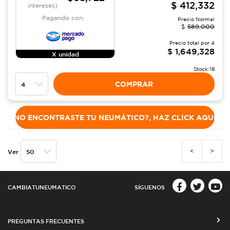
$
412,332
intereses)
Pagando con:
Precio Normal
$
589,000
Precio total por
4
$
1,649,328
X unidad
Stock:
18
COMPRAR
NO ENCONTRASTE TU NEUMÁTICO?, HAZ CLICK AQUÍ
<
>
Ver
CAMBIATUNEUMATICO
SÍGUENOS
PREGUNTAS FRECUENTES