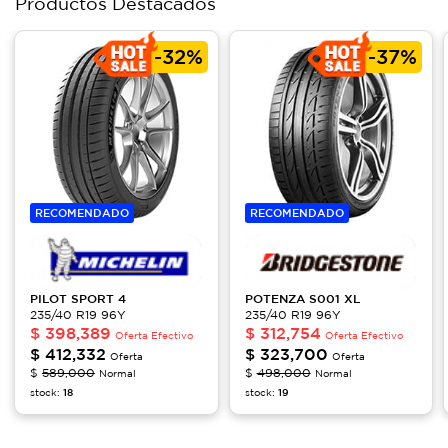
Productos Destacados
-
32%
-
37%
RECOMENDADO
RECOMENDADO
PILOT
SPORT 4
POTENZA
S001 XL
235/40 R19 96Y
235/40 R19 96Y
$
398,389
$
312,754
Oferta Efectivo
Oferta Efectivo
$
412,332
$
323,700
Oferta
Oferta
$
589,000
$
498,000
Normal
Normal
stock:
18
stock:
19