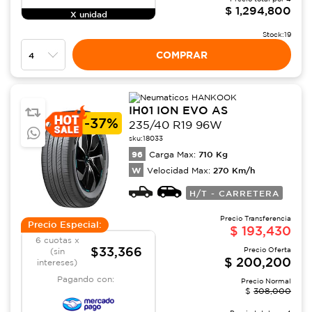
$
1,294,800
X unidad
Stock:
19
COMPRAR
IH01 ION EVO AS
-
37%
235/40 R19 96W
sku:
18033
96
710
Kg
Carga Max:
W
270
Km/h
Velocidad Max:
H/T - CARRETERA
Precio Transferencia
Precio Especial:
$
193,430
6 cuotas x
$33,366
Precio Oferta
(sin
$
200,200
intereses)
Pagando con:
Precio Normal
$
308,000