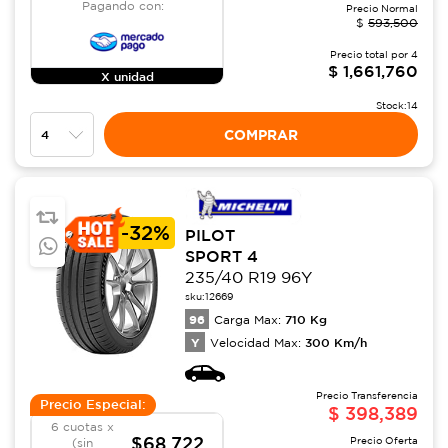
Pagando con:
Precio Normal
$
593,500
Precio total por
4
$
1,661,760
X unidad
Stock:
14
COMPRAR
-
32%
PILOT
SPORT 4
235/40 R19 96Y
sku:
12669
96
710
Kg
Carga Max:
Y
300
Km/h
Velocidad Max:
Precio Transferencia
Precio Especial:
$
398,389
6 cuotas x
$68,722
Precio Oferta
(sin