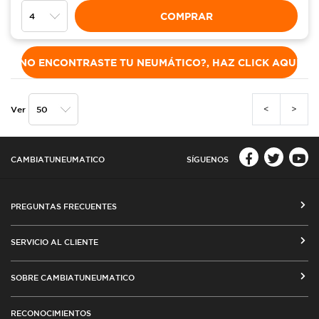
COMPRAR
NO ENCONTRASTE TU NEUMÁTICO?, HAZ CLICK AQUÍ
<
>
Ver
CAMBIATUNEUMATICO
SÍGUENOS
PREGUNTAS FRECUENTES
CÓMO COMPRAR EN CAMBIATUNEUMATICO.COM
SERVICIO AL CLIENTE
MEDIOS DE PAGO
SEGUIMIENTO DE ORDENES
SOBRE CAMBIATUNEUMATICO
COSTOS DE ENVÍO Y COBERTURA
CAMBIO DE DIRECCIÓN
VENTA EMPRESAS
RED DE TALLERES ASOCIADOS
RECONOCIMIENTOS