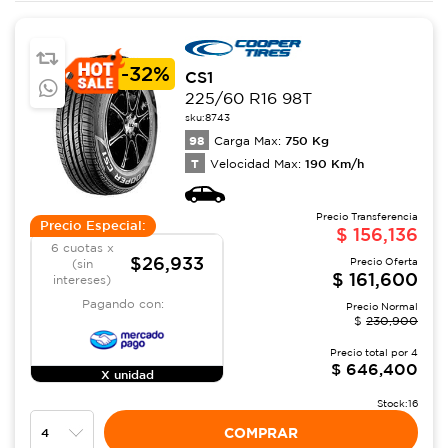
-
32%
CS1
225/60 R16 98T
sku:
8743
98
750
Kg
Carga Max:
T
190
Km/h
Velocidad Max:
Precio Transferencia
Precio Especial:
$
156,136
6 cuotas x
$26,933
Precio Oferta
(sin
$
161,600
intereses)
Pagando con:
Precio Normal
$
230,900
Precio total por
4
$
646,400
X unidad
Stock:
16
COMPRAR