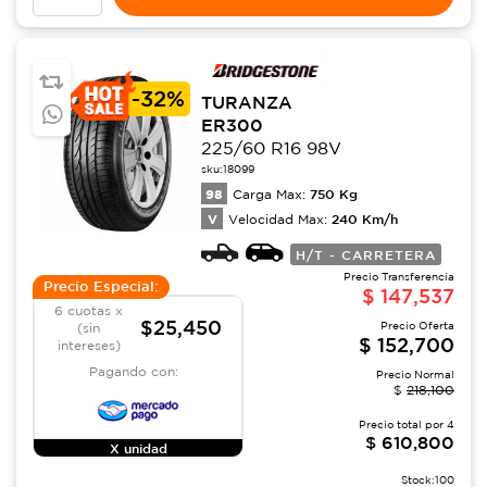
-
32%
TURANZA
ER300
225/60 R16 98V
sku:
18099
98
750
Kg
Carga Max:
V
240
Km/h
Velocidad Max:
H/T - CARRETERA
Precio Transferencia
Precio Especial:
$
147,537
6 cuotas x
$25,450
Precio Oferta
(sin
$
152,700
intereses)
Pagando con:
Precio Normal
$
218,100
Precio total por
4
$
610,800
X unidad
Stock:
100