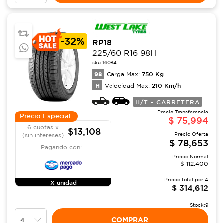
-
32%
RP18
225/60 R16 98H
sku:
16084
98
750
Kg
Carga Max:
H
210
Km/h
Velocidad Max:
H/T - CARRETERA
Precio Transferencia
Precio Especial:
$
75,994
6 cuotas x
$13,108
Precio Oferta
(sin intereses)
$
78,653
Pagando con:
Precio Normal
$
112,400
Precio total por
4
X unidad
$
314,612
Stock:
9
COMPRAR