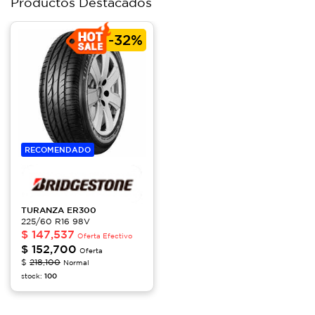
Productos Destacados
-
32%
RECOMENDADO
TURANZA
ER300
225/60 R16 98V
$
147,537
Oferta Efectivo
$
152,700
Oferta
$
218,100
Normal
stock:
100