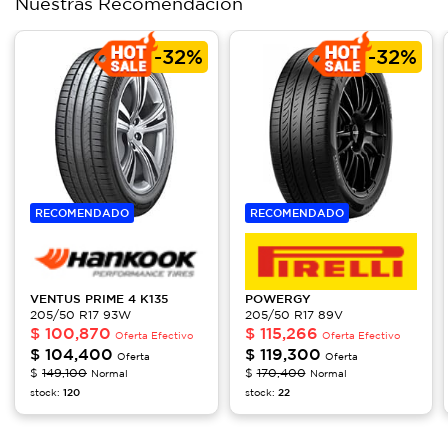
Nuestras Recomendación
-
32%
-
32%
RECOMENDADO
RECOMENDADO
VENTUS PRIME 4
K135
POWERGY
205/50 R17 93W
205/50 R17 89V
$
100,870
$
115,266
Oferta Efectivo
Oferta Efectivo
$
104,400
$
119,300
Oferta
Oferta
$
149,100
$
170,400
Normal
Normal
stock:
120
stock:
22