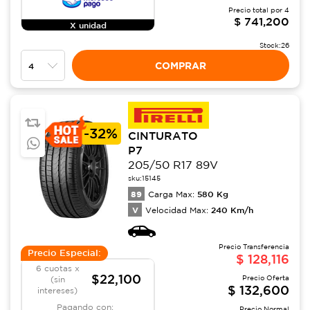
Precio total por
4
$
741,200
X unidad
Stock:
26
COMPRAR
-
32%
CINTURATO
P7
205/50 R17 89V
sku:
15145
89
580
Kg
Carga Max:
V
240
Km/h
Velocidad Max:
Precio Transferencia
Precio Especial:
$
128,116
6 cuotas x
$22,100
Precio Oferta
(sin
$
132,600
intereses)
Pagando con:
Precio Normal