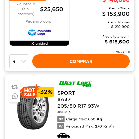
6 cuotas x
$25,650
Precio Oferta
(sin
$
153,900
intereses)
Pagando con:
Precio Normal
$
219,900
Precio total por
4
$
615,600
X unidad
Stock:
48
COMPRAR
-
32%
SPORT
SA37
205/50 R17 93W
sku:
8316
93
650
Kg
Carga Max:
W
270
Km/h
Velocidad Max: