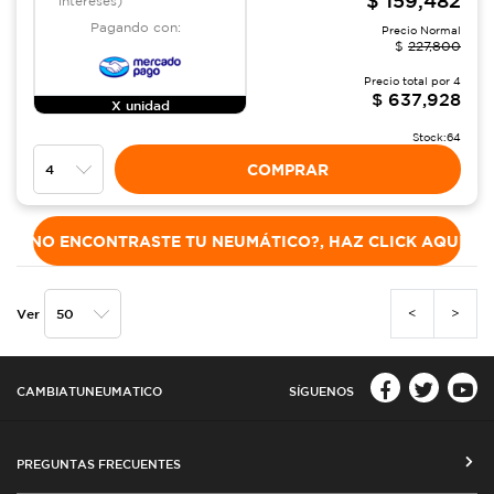
intereses)
Pagando con:
Precio Normal
$
227,800
Precio total por
4
$
637,928
X unidad
Stock:
64
COMPRAR
NO ENCONTRASTE TU NEUMÁTICO?, HAZ CLICK AQUÍ
<
>
Ver
CAMBIATUNEUMATICO
SÍGUENOS
PREGUNTAS FRECUENTES