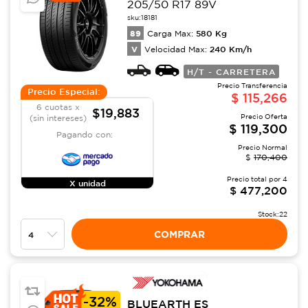
205/50 R17 89V
sku:
18181
89
580
Kg
Carga Max:
V
240
Km/h
Velocidad Max:
H/T - CARRETERA
Precio Transferencia
Precio Especial:
$
115,266
6 cuotas x
$19,883
Precio Oferta
(sin intereses)
$
119,300
Pagando con:
Precio Normal
$
170,400
Precio total por
4
X unidad
$
477,200
Stock:
22
COMPRAR
-
32%
BLUEARTH ES