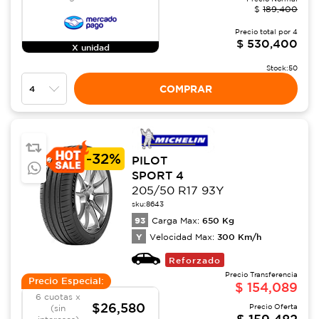
$
189,400
Precio total por
4
$
530,400
X unidad
Stock:
50
COMPRAR
-
32%
PILOT
SPORT 4
205/50 R17 93Y
sku:
8643
93
650
Kg
Carga Max:
Y
300
Km/h
Velocidad Max:
Reforzado
Precio Transferencia
Precio Especial:
$
154,089
6 cuotas x
$26,580
Precio Oferta
(sin
$
159,482