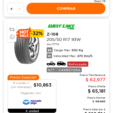
Stock:
118
COMPRAR
-
32%
Z-108
205/50 R17 93W
sku:
17774
93
650
Kg
Carga Max:
W
270
Km/h
Velocidad Max:
Reforzado
H/T - CARRETERA
Precio Transferencia
Precio Especial:
$
62,977
6 cuotas x
$10,863
Precio Oferta
(sin intereses)
$
65,181
Pagando con:
Precio Normal
$
93,100
Precio total por
4
X unidad