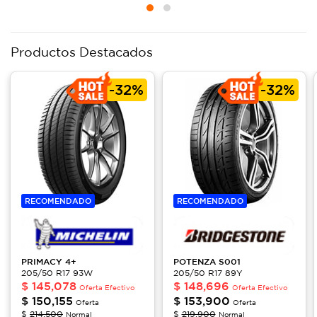
Productos Destacados
-
32%
-
32%
RECOMENDADO
RECOMENDADO
PRIMACY
4+
POTENZA
S001
205/50 R17 93W
205/50 R17 89Y
$
145,078
$
148,696
Oferta Efectivo
Oferta Efectivo
$
150,155
$
153,900
Oferta
Oferta
$
214,500
$
219,900
Normal
Normal