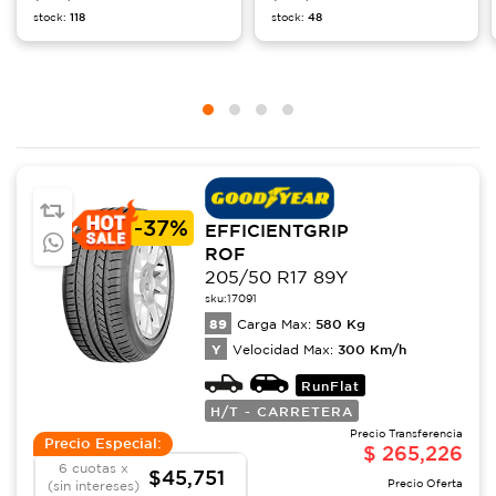
stock:
118
stock:
48
-
37%
EFFICIENTGRIP
ROF
205/50 R17 89Y
sku:
17091
89
580
Kg
Carga Max:
Y
300
Km/h
Velocidad Max:
RunFlat
H/T - CARRETERA
Precio Transferencia
Precio Especial:
$
265,226
6 cuotas x
$45,751
Precio Oferta
(sin intereses)