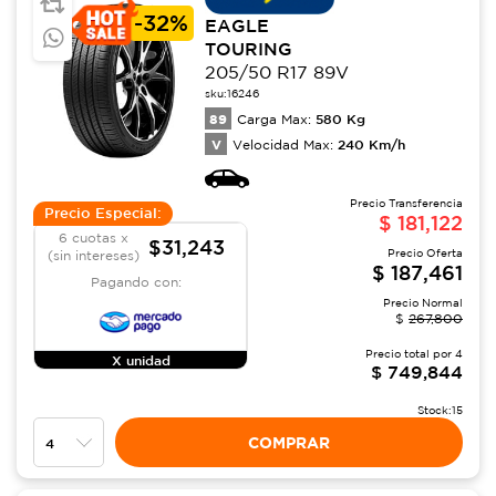
-
32%
EAGLE
TOURING
205/50 R17 89V
sku:
16246
89
580
Kg
Carga Max:
V
240
Km/h
Velocidad Max:
Precio Transferencia
Precio Especial:
$
181,122
6 cuotas x
$31,243
Precio Oferta
(sin intereses)
$
187,461
Pagando con:
Precio Normal
$
267,800
Precio total por
4
X unidad
$
749,844
Stock:
15
COMPRAR