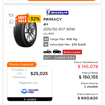
-
32%
PRIMACY
4+
205/50 R17 93W
sku:
18021
93
650
Kg
Carga Max:
W
270
Km/h
Velocidad Max:
Reforzado
H/T - CARRETERA
Precio Transferencia
Precio Especial:
$
145,078
6 cuotas x
$25,025
Precio Oferta
(sin
$
150,155
intereses)
Pagando con:
Precio Normal
$
214,500
Precio total por
4
$
600,620
X unidad