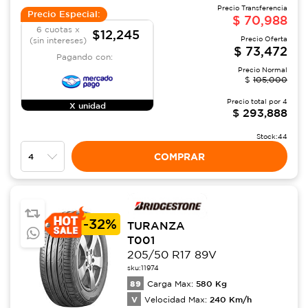
Precio Transferencia
Precio Especial:
$
70,988
6 cuotas x
$12,245
Precio Oferta
(sin intereses)
$
73,472
Pagando con:
Precio Normal
$
105,000
Precio total por
4
X unidad
$
293,888
Stock:
44
COMPRAR
-
32%
TURANZA
T001
205/50 R17 89V
sku:
11974
89
580
Kg
Carga Max:
V
240
Km/h
Velocidad Max: