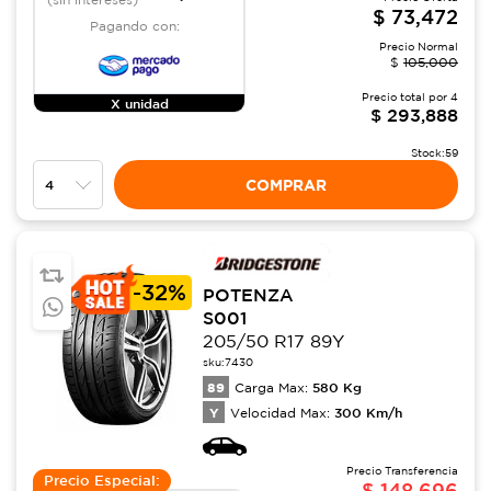
$
73,472
Pagando con:
Precio Normal
$
105,000
Precio total por
4
X unidad
$
293,888
Stock:
59
COMPRAR
-
32%
POTENZA
S001
205/50 R17 89Y
sku:
7430
89
580
Kg
Carga Max:
Y
300
Km/h
Velocidad Max:
Precio Transferencia
Precio Especial:
$
148,696