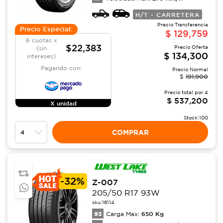
H/T - CARRETERA
Precio Transferencia
Precio Especial:
$
129,759
6 cuotas x
$22,383
Precio Oferta
(sin
$
134,300
intereses)
Pagando con:
Precio Normal
$
191,900
Precio total por
4
$
537,200
X unidad
Stock:
100
COMPRAR
-
32%
Z-007
205/50 R17 93W
sku:
16114
93
650
Kg
Carga Max: