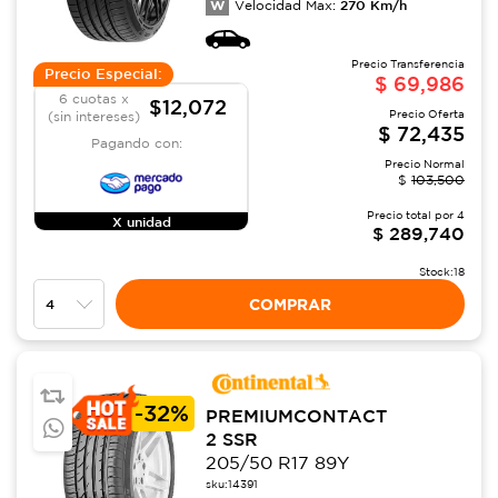
W
270
Km/h
Velocidad Max:
Precio Transferencia
Precio Especial:
$
69,986
6 cuotas x
$12,072
Precio Oferta
(sin intereses)
$
72,435
Pagando con:
Precio Normal
$
103,500
Precio total por
4
X unidad
$
289,740
Stock:
18
COMPRAR
-
32%
PREMIUMCONTACT
2 SSR
205/50 R17 89Y
sku:
14391