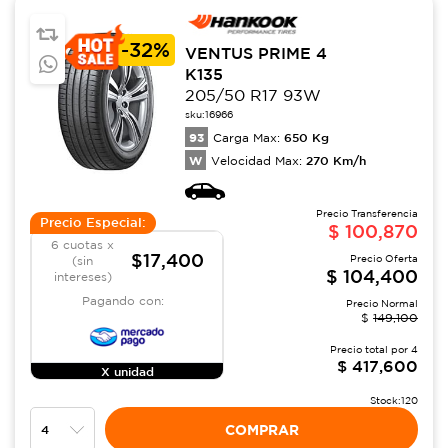
-
32%
VENTUS PRIME 4
K135
205/50 R17 93W
sku:
16966
93
650
Kg
Carga Max:
W
270
Km/h
Velocidad Max:
Precio Transferencia
Precio Especial:
$
100,870
6 cuotas x
$17,400
Precio Oferta
(sin
$
104,400
intereses)
Pagando con:
Precio Normal
$
149,100
Precio total por
4
$
417,600
X unidad
Stock:
120
COMPRAR