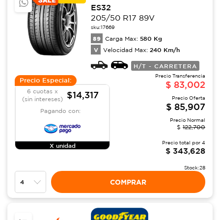
ES32
205/50 R17 89V
sku:
17669
89
580
Kg
Carga Max:
V
240
Km/h
Velocidad Max:
H/T - CARRETERA
Precio Transferencia
Precio Especial:
$
83,002
6 cuotas x
$14,317
Precio Oferta
(sin intereses)
$
85,907
Pagando con:
Precio Normal
$
122,700
Precio total por
4
X unidad
$
343,628
Stock:
28
COMPRAR