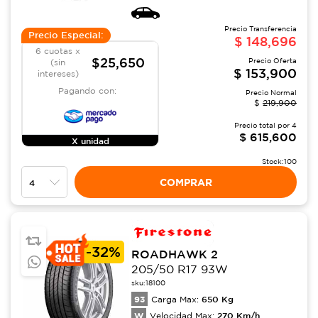
Precio Transferencia
Precio Especial:
$
148,696
6 cuotas x
$25,650
Precio Oferta
(sin
$
153,900
intereses)
Pagando con:
Precio Normal
$
219,900
Precio total por
4
$
615,600
X unidad
Stock:
100
COMPRAR
-
32%
ROADHAWK 2
205/50 R17 93W
sku:
18100
93
650
Kg
Carga Max:
W
270
Km/h
Velocidad Max: