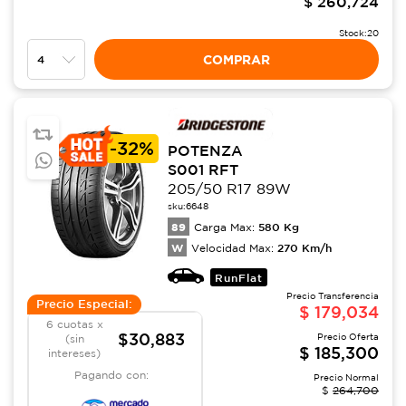
$
260,724
Stock:
20
COMPRAR
-
32%
POTENZA
S001 RFT
205/50 R17 89W
sku:
6648
89
580
Kg
Carga Max:
W
270
Km/h
Velocidad Max:
RunFlat
Precio Transferencia
Precio Especial:
$
179,034
6 cuotas x
$30,883
Precio Oferta
(sin
$
185,300
intereses)
Pagando con:
Precio Normal
$
264,700