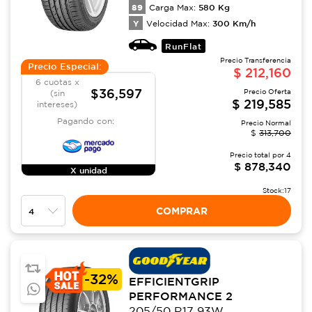
89
580
Kg
Carga Max:
Y
300
Km/h
Velocidad Max:
RunFlat
Precio Transferencia
Precio Especial:
$
212,160
6 cuotas x
$36,597
Precio Oferta
(sin
$
219,585
intereses)
Pagando con:
Precio Normal
$
313,700
Precio total por
4
$
878,340
X unidad
Stock:
17
COMPRAR
-
32%
EFFICIENTGRIP
PERFORMANCE 2
205/50 R17 93W