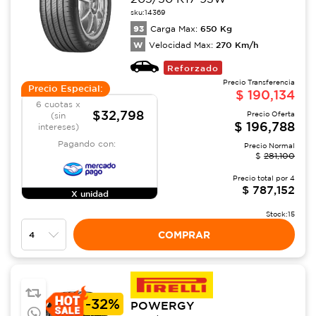
sku:
14369
93
650
Kg
Carga Max:
W
270
Km/h
Velocidad Max:
Reforzado
Precio Transferencia
Precio Especial:
$
190,134
6 cuotas x
$32,798
Precio Oferta
(sin
$
196,788
intereses)
Pagando con:
Precio Normal
$
281,100
Precio total por
4
$
787,152
X unidad
Stock:
15
COMPRAR
-
32%
POWERGY