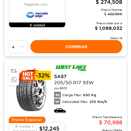
$
274,508
Pagando con:
Precio Normal
$
422,300
Precio total por
4
X unidad
$
1,098,032
Stock:
15
COMPRAR
-
32%
SA57
205/50 R17 93W
sku:
8323
93
650
Kg
Carga Max:
W
270
Km/h
Velocidad Max:
Precio Transferencia
Precio Especial:
$
70,988
6 cuotas x
$12,245
Precio Oferta
(sin intereses)