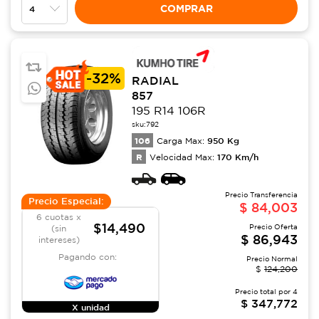
COMPRAR
-
32%
RADIAL
857
195 R14 106R
sku:
792
106
950
Kg
Carga Max:
R
170
Km/h
Velocidad Max:
Precio Transferencia
Precio Especial:
$
84,003
6 cuotas x
$14,490
Precio Oferta
(sin
$
86,943
intereses)
Pagando con:
Precio Normal
$
124,200
Precio total por
4
$
347,772
X unidad