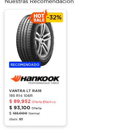
Nuestras Recomendación
-
32%
RECOMENDADO
VANTRA LT
RA18
195 R14 106R
$
89,952
Oferta Efectivo
$
93,100
Oferta
$
133,000
Normal
stock:
83