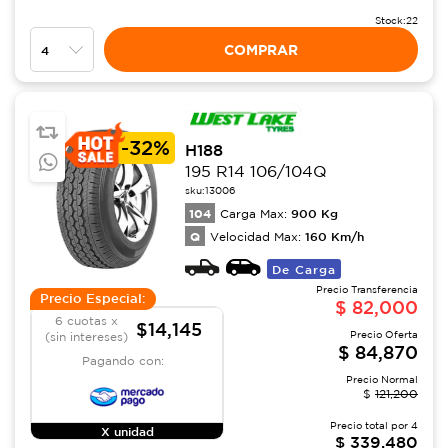
Stock:
22
COMPRAR
-
32%
H188
195 R14 106/104Q
sku:
13006
104
900
Kg
Carga Max:
Q
160
Km/h
Velocidad Max:
De Carga
Precio Transferencia
Precio Especial:
$
82,000
6 cuotas x
$14,145
Precio Oferta
(sin intereses)
$
84,870
Pagando con:
Precio Normal
$
121,200
Precio total por
4
X unidad
$
339,480