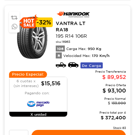
-
32%
VANTRA LT
RA18
195 R14 106R
sku:
16963
106
950
Kg
Carga Max:
R
170
Km/h
Velocidad Max:
De Carga
Precio Transferencia
Precio Especial:
$
89,952
6 cuotas x
$15,516
Precio Oferta
(sin intereses)
$
93,100
Pagando con:
Precio Normal
$
133,000
Precio total por
4
X unidad
$
372,400
Stock:
83