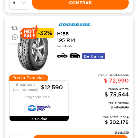
COMPRAR
-
32%
H188
195 R14
sku:
14795
De Carga
Precio Transferencia
Precio Especial:
$
72,990
6 cuotas x
$12,590
Precio Oferta
(sin intereses)
$
75,544
Pagando con:
Precio Normal
$
107,900
Precio total por
4
X unidad
$
302,176
Stock:
139