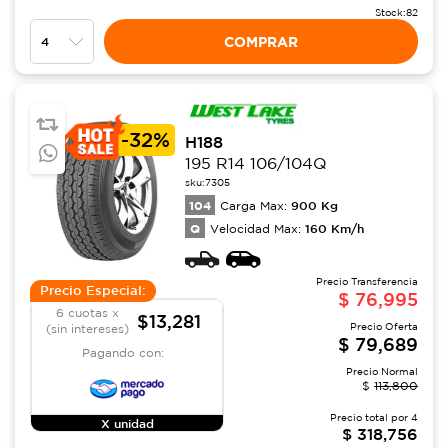
Stock:
82
COMPRAR
-
32%
H188
195 R14 106/104Q
sku:
7305
104
900
Kg
Carga Max:
Q
160
Km/h
Velocidad Max:
Precio Transferencia
Precio Especial:
$
76,995
6 cuotas x
$13,281
Precio Oferta
(sin intereses)
$
79,689
Pagando con:
Precio Normal
$
113,800
Precio total por
4
X unidad
$
318,756