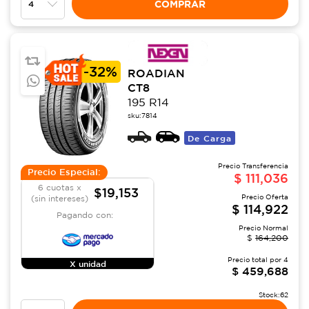
COMPRAR
-
32%
ROADIAN
CT8
195 R14
sku:
7814
De Carga
Precio Transferencia
Precio Especial:
$
111,036
6 cuotas x
$19,153
Precio Oferta
(sin intereses)
$
114,922
Pagando con:
Precio Normal
$
164,200
Precio total por
4
X unidad
$
459,688
Stock:
62