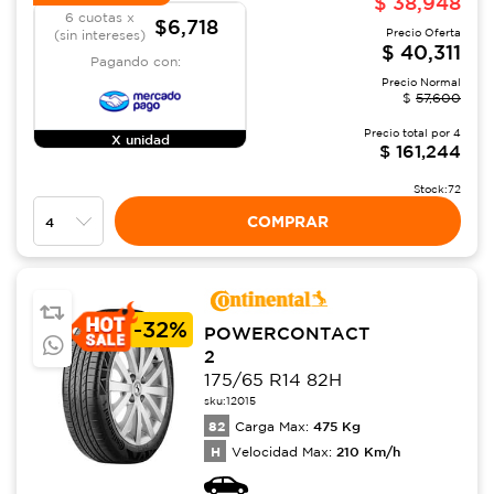
$
38,948
6 cuotas x
$6,718
Precio Oferta
(sin intereses)
$
40,311
Pagando con:
Precio Normal
$
57,600
Precio total por
4
X unidad
$
161,244
Stock:
72
COMPRAR
-
32%
POWERCONTACT
2
175/65 R14 82H
sku:
12015
82
475
Kg
Carga Max:
H
210
Km/h
Velocidad Max: