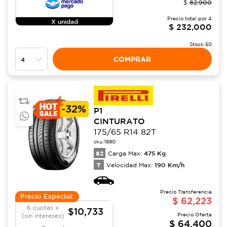
$
82,900
Precio total por
4
X unidad
$
232,000
Stock:
50
COMPRAR
-
32%
P1
CINTURATO
175/65 R14 82T
sku:
1890
82
475
Kg
Carga Max:
T
190
Km/h
Velocidad Max:
Precio Transferencia
Precio Especial:
$
62,223
6 cuotas x
$10,733
Precio Oferta
(sin intereses)
$
64,400