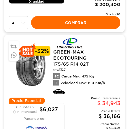
X unidad
$
200,400
Stock:
495
COMPRAR
-
32%
GREEN-MAX
ECOTOURING
175/65 R14 82T
sku:
13291
82
475
Kg
Carga Max:
T
190
Km/h
Velocidad Max:
Precio Transferencia
Precio Especial:
$
34,943
6 cuotas x
$6,027
Precio Oferta
(sin intereses)
$
36,166
Pagando con:
Precio Normal
$
51,700