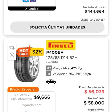
Precio total por
4
X unidad
$
144,664
Stock:
Por Verificar
SOLICITA ÚLTIMAS UNIDADES
-
32%
P400EV
175/65 R14 82H
sku:
15138
82
475
Kg
Carga Max:
H
210
Km/h
Velocidad Max:
Precio Transferencia
Precio Especial:
$
56,039
6 cuotas x
$9,666
Precio Oferta
(sin intereses)
$
58,000
Pagando con:
Precio Normal