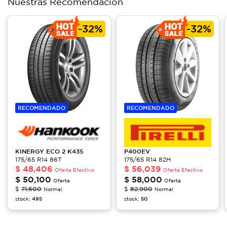
Nuestras Recomendación
-
32%
-
32%
RECOMENDADO
RECOMENDADO
KINERGY ECO 2
K435
P400EV
175/65 R14 86T
175/65 R14 82H
$
48,406
$
56,039
Oferta Efectivo
Oferta Efectivo
$
50,100
$
58,000
Oferta
Oferta
$
71,600
$
82,900
Normal
Normal
stock:
495
stock:
50