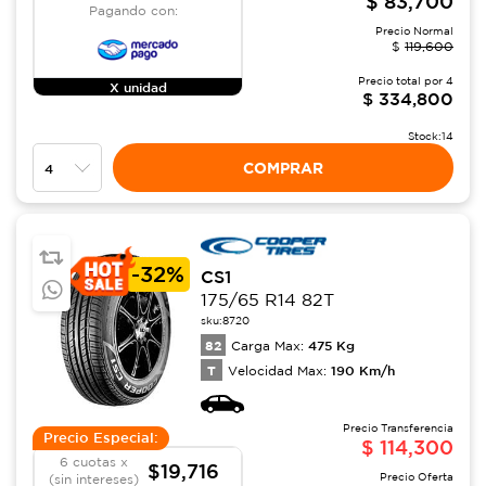
$
83,700
Pagando con:
Precio Normal
$
119,600
Precio total por
4
X unidad
$
334,800
Stock:
14
COMPRAR
-
32%
CS1
175/65 R14 82T
sku:
8720
82
475
Kg
Carga Max:
T
190
Km/h
Velocidad Max:
Precio Transferencia
Precio Especial:
$
114,300
6 cuotas x
$19,716
Precio Oferta
(sin intereses)