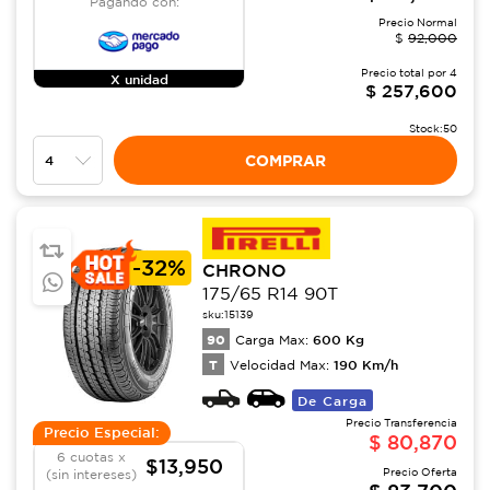
Pagando con:
Precio Normal
$
92,000
Precio total por
4
X unidad
$
257,600
Stock:
50
COMPRAR
-
32%
CHRONO
175/65 R14 90T
sku:
15139
90
600
Kg
Carga Max:
T
190
Km/h
Velocidad Max:
De Carga
Precio Transferencia
Precio Especial:
$
80,870
6 cuotas x
$13,950
Precio Oferta
(sin intereses)