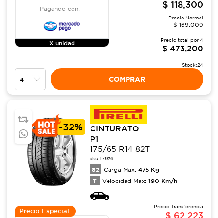
$
118,300
Pagando con:
Precio Normal
$
169,000
Precio total por
4
X unidad
$
473,200
Stock:
24
COMPRAR
-
32%
CINTURATO
P1
175/65 R14 82T
sku:
17926
82
475
Kg
Carga Max:
T
190
Km/h
Velocidad Max:
Precio Transferencia
Precio Especial:
$
62,223