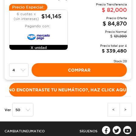
Precio Transferencia
Precio Especial:
$
82,000
6 cuotas x
$14,145
Precio Oferta
(sin intereses)
$
84,870
Pagando con:
Precio Normal
$
121,200
Precio total por
4
X unidad
$
339,480
Stock:
20
COMPRAR
NO ENCONTRASTE TU NEUMÁTICO?, HAZ CLICK AQUÍ
<
>
Ver
CAMBIATUNEUMATICO
SÍGUENOS