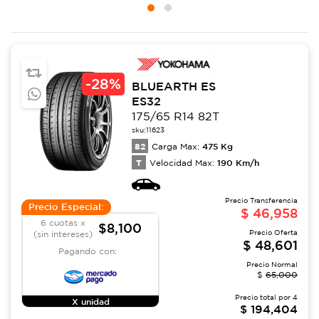
-
28%
BLUEARTH ES
ES32
175/65 R14 82T
sku:
11623
82
475
Kg
Carga Max:
T
190
Km/h
Velocidad Max:
Precio Transferencia
Precio Especial:
$
46,958
6 cuotas x
$8,100
Precio Oferta
(sin intereses)
$
48,601
Pagando con:
Precio Normal
$
65,000
Precio total por
4
X unidad
$
194,404