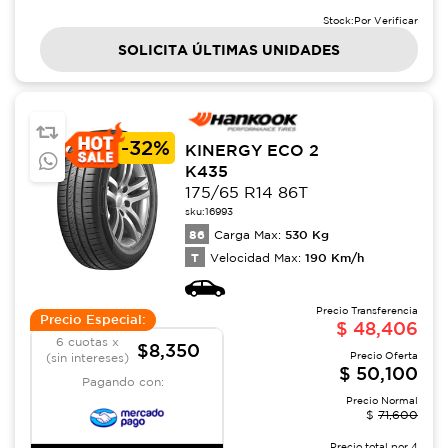
Stock:
Por Verificar
SOLICITA ÚLTIMAS UNIDADES
-
32%
KINERGY ECO 2
K435
175/65 R14 86T
sku:
16993
86
530
Kg
Carga Max:
T
190
Km/h
Velocidad Max:
Precio Transferencia
Precio Especial:
$
48,406
6 cuotas x
$8,350
Precio Oferta
(sin intereses)
$
50,100
Pagando con:
Precio Normal
$
71,600
Precio total por
4