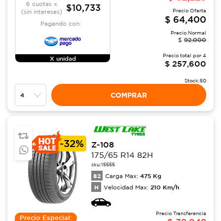
6 cuotas x
$10,733
Precio Oferta
(sin intereses)
$
64,400
Pagando con:
Precio Normal
$
92,000
Precio total por
4
X unidad
$
257,600
Stock:
50
COMPRAR
-
32%
Z-108
175/65 R14 82H
sku:
15555
82
475
Kg
Carga Max:
H
210
Km/h
Velocidad Max:
Precio Transferencia
Precio Especial: