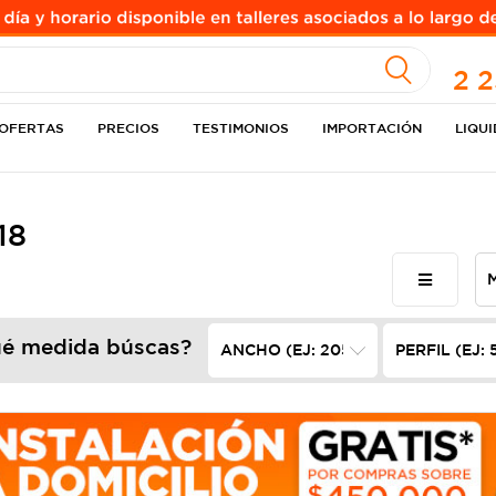
A
ULO
2 
OFERTAS
PRECIOS
TESTIMONIOS
IMPORTACIÓN
LIQU
18
é medida búscas?