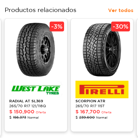
Productos relacionados
Ver todos
-
3%
-
30%
RADIAL AT
SL369
SCORPION
ATR
265/70 R17 121/118Q
265/70 R17 115T
$
150,900
$
167,700
Oferta
Oferta
$
156,373
$
239,600
Normal
Normal