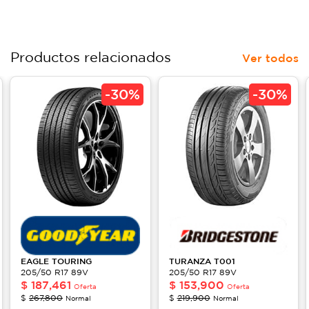
Productos relacionados
Ver todos
-
30%
-
30%
EAGLE
TOURING
TURANZA
T001
205/50 R17 89V
205/50 R17 89V
$
187,461
$
153,900
Oferta
Oferta
$
267,800
$
219,900
Normal
Normal