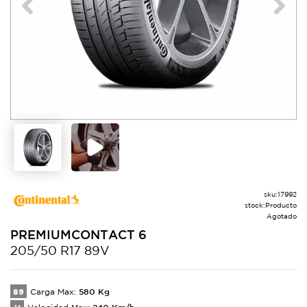
Previous
Next
sku:
17992
stock:
Producto
Agotado
PREMIUMCONTACT
6
205/50 R17 89V
89
580
Kg
Carga Max:
240
Km/h