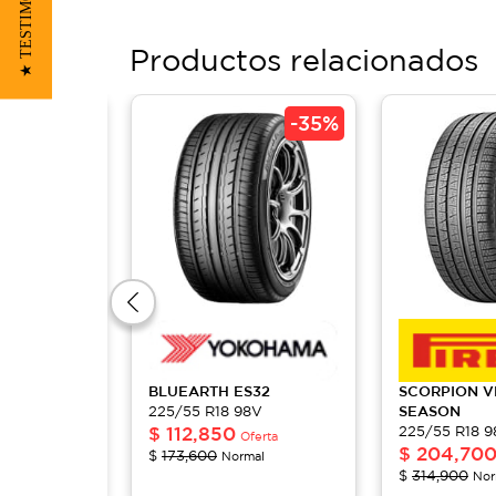
★ TESTIMONIOS
Productos relacionados
-
30%
-
35%
BLUEARTH
ES32
SCORPION
V
8V
225/55 R18 98V
SEASON
$
112,850
225/55 R18 
Oferta
Oferta
$
204,70
$
173,600
mal
Normal
$
314,900
Nor