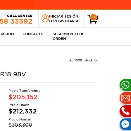
CALL CENTER
INICIAR SESIÓN
0
258 33392
O
REGISTRARSE
IDACIÓN
CONTACTO
SEGUIMIENTO DE
ORDEN
sku:
16081
stock:
15
 R18 98V
Precio Transferencia
$
205,152
Precio Oferta
$
212,332
Precio Normal
$
303,300