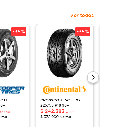
Ver todos
-
35%
-
35%
CTT
CROSSCONTACT
LX2
SCORPION
98V
225/55 R18 98V
225/55 R18
$
242,383
$
181,40
Oferta
Oferta
$
372,900
$
259,100
rmal
Normal
No