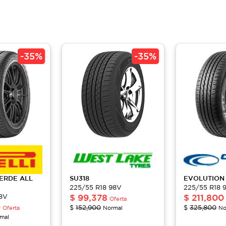
-
35%
-
35%
ERDE ALL
SU318
EVOLUTION
225/55 R18 98V
225/55 R18 
98V
$
99,378
$
211,800
Oferta
0
$
152,900
$
325,800
Oferta
Normal
No
mal