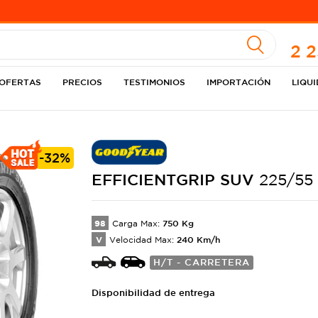
A
2 
OFERTAS
PRECIOS
TESTIMONIOS
IMPORTACIÓN
LIQU
-
32%
EFFICIENTGRIP
SUV
225/55
98
750
Kg
Carga Max:
V
240
Km/h
Velocidad Max:
H/T - CARRETERA
Disponibilidad de entrega