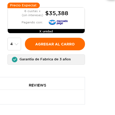
Precio Especial:
6 cuotas x
$35,388
(sin intereses)
Pagando con:
X unidad
AGREGAR AL CARRO
Garantía de Fabrica de 3 años
REVIEWS