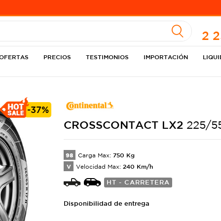
A
2 
OFERTAS
PRECIOS
TESTIMONIOS
IMPORTACIÓN
LIQU
-
37%
CROSSCONTACT
LX2
225/5
98
750
Kg
Carga Max:
V
240
Km/h
Velocidad Max:
HT - CARRETERA
Disponibilidad de entrega