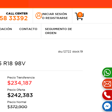
CALL CENTER
INICIAR SESIÓN
0
258 33392
O
REGISTRARSE
IDACIÓN
CONTACTO
SEGUIMIENTO DE
ORDEN
sku:
12722
stock:
19
5 R18 98V
Precio Transferencia
$
234,187
Precio Oferta
$
242,383
Precio Normal
$
372,900