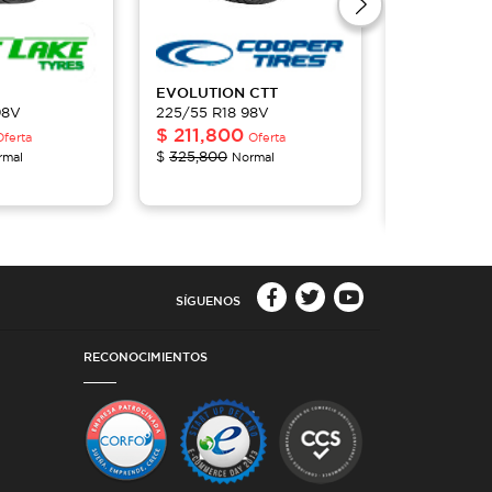
EVOLUTION
CTT
WRANGLE
98V
225/55 R18 98V
HT
$
211,800
225/55 R18
Oferta
Oferta
$
162,591
$
325,800
rmal
Normal
$
232,300
N
SÍGUENOS
RECONOCIMIENTOS