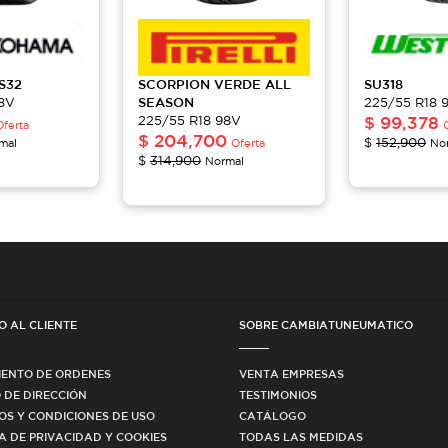
S32
SCORPION
VERDE ALL
SU318
98V
SEASON
225/55 R18 
225/55 R18 98V
$
99,378
Oferta
$
204,700
$
152,900
mal
Oferta
No
$
314,900
Normal
O AL CLIENTE
SOBRE CAMBIATUNEUMATICO
IENTO DE ORDENES
VENTA EMPRESAS
 DE DIRECCIÓN
TESTIMONIOS
OS Y CONDICIONES DE USO
CATÁLOGO
CA DE PRIVACIDAD Y COOKIES
TODAS LAS MEDIDAS