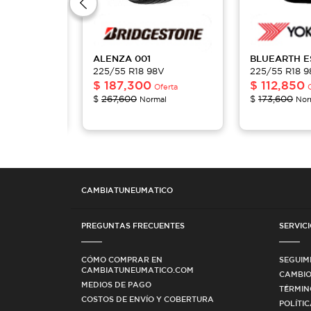
IP
SUV
ALENZA 001
BLUEARTH
E
8V
225/55 R18 98V
225/55 R18 
$
187,300
$
112,850
ferta
Oferta
$
267,600
$
173,600
mal
Normal
Nor
CAMBIATUNEUMATICO
PREGUNTAS FRECUENTES
SERVICI
CÓMO COMPRAR EN
SEGUIM
CAMBIATUNEUMATICO.COM
CAMBIO
MEDIOS DE PAGO
TÉRMIN
COSTOS DE ENVÍO Y COBERTURA
POLÍTI