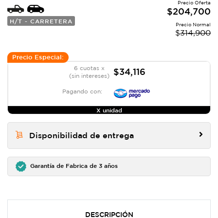
Precio Oferta
$
204,700
H/T - CARRETERA
Precio Normal
$
314,900
Precio Especial:
6 cuotas x
$34,116
(sin intereses)
Pagando con:
X unidad
Disponibilidad de entrega
Garantía de Fabrica de 3 años
DESCRIPCIÓN