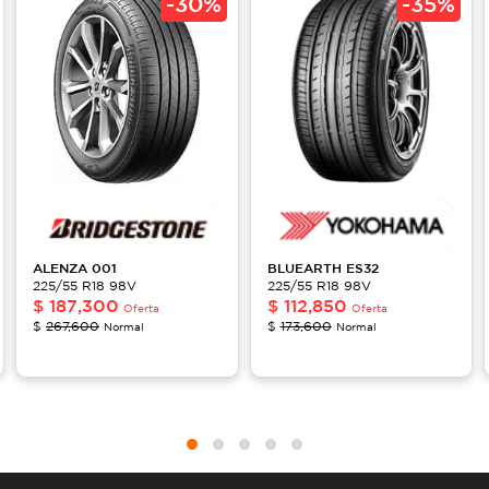
-
30%
-
35%
ALENZA 001
BLUEARTH
ES32
225/55 R18 98V
225/55 R18 98V
$
187,300
$
112,850
Oferta
Oferta
$
267,600
$
173,600
Normal
Normal