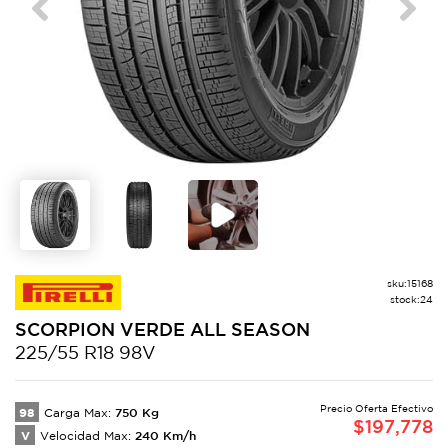
Previous
Next
sku:
15168
stock:
24
SCORPION
VERDE ALL SEASON
225/55 R18 98V
Precio Oferta Efectivo
98
750
Kg
Carga Max:
$
197,778
V
240
Km/h
Velocidad Max: