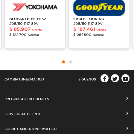
BLUEARTH ES
ES32
EAGLE
TOURING
205/50 R17 89V
205/50 R17 89V
$
85,907
$
187,461
Oferta
Oferta
$
122,700
$
267,800
Normal
Normal
CAMBIATUNEUMATICO
SÍGUENOS
PREGUNTAS FRECUENTES
CÓMO COMPRAR EN CAMBIATUNEUMATICO.COM
SERVICIO AL CLIENTE
MEDIOS DE PAGO
SEGUIMIENTO DE ORDENES
SOBRE CAMBIATUNEUMATICO
COSTOS DE ENVÍO Y COBERTURA