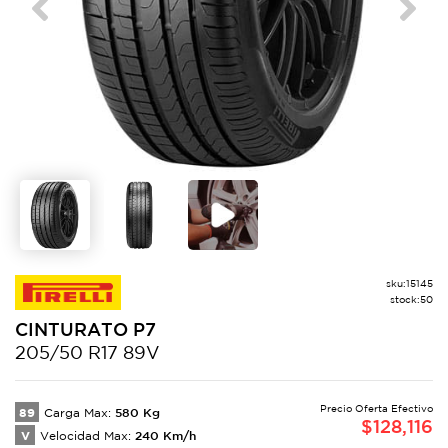
Previous
Next
sku:
15145
stock:
50
CINTURATO
P7
205/50 R17 89V
Precio Oferta Efectivo
89
580
Kg
Carga Max:
$
128,116
V
240
Km/h
Velocidad Max: