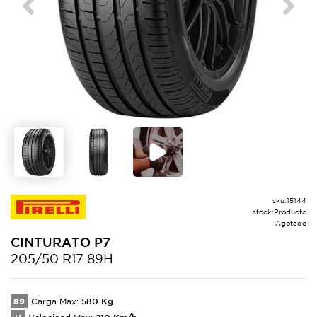
Previous
Next
sku:
15144
stock:
Producto
Agotado
CINTURATO
P7
205/50 R17 89H
89
580
Kg
Carga Max:
210
Km/h