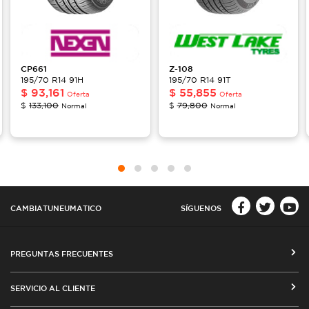
CP661
Z-108
195/70 R14 91H
195/70 R14 91T
$
93,161
$
55,855
Oferta
Oferta
$
133,100
$
79,800
Normal
Normal
CAMBIATUNEUMATICO
SÍGUENOS
PREGUNTAS FRECUENTES
CÓMO COMPRAR EN CAMBIATUNEUMATICO.COM
SERVICIO AL CLIENTE
MEDIOS DE PAGO