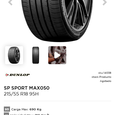
Previous
Next
sku:
14038
stock:
Producto
Agotado
SP SPORT
MAX050
215/55 R18 95H
95
690
Kg
Carga Max:
210
Km/h