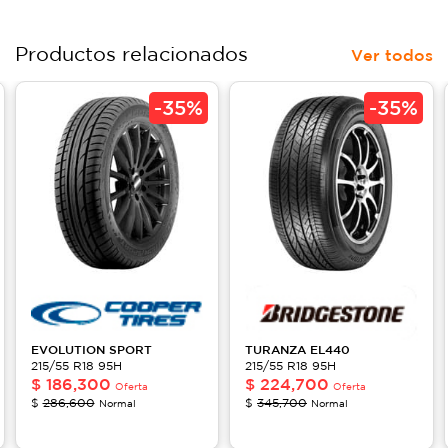
Productos relacionados
Ver todos
-
35%
-
35%
EVOLUTION
SPORT
TURANZA
EL440
215/55 R18 95H
215/55 R18 95H
$
186,300
$
224,700
Oferta
Oferta
$
286,600
$
345,700
Normal
Normal