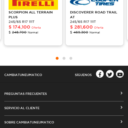
SCORPION
ALL TERRAIN
DISCOVERER
ROAD TRAIL
PLUS
AT
245/65 R17 111T
245/65 R17 111T
$
174,100
$
281,600
Oferta
Oferta
$
248,700
$
469,300
Normal
Normal
CAMBIATUNEUMATICO
SÍGUENOS
PREGUNTAS FRECUENTES
CÓMO COMPRAR EN CAMBIATUNEUMATICO.COM
SERVICIO AL CLIENTE
MEDIOS DE PAGO
SEGUIMIENTO DE ORDENES
SOBRE CAMBIATUNEUMATICO
COSTOS DE ENVÍO Y COBERTURA