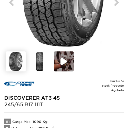
Previous
Next
sku:
13973
stock:
Producto
Agotado
DISCOVERER
AT3 4S
245/65 R17 111T
111
1090
Kg
Carga Max:
190
Km/h