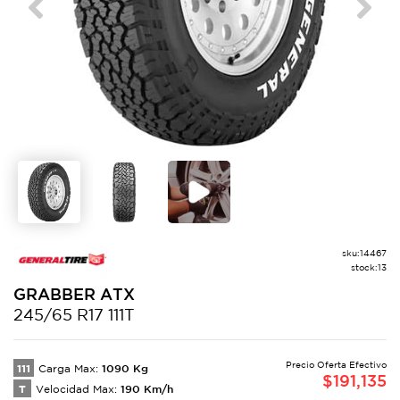
Previous
Next
sku:
14467
stock:
13
GRABBER
ATX
245/65 R17 111T
Precio Oferta Efectivo
111
1090
Kg
Carga Max:
$
191,135
T
190
Km/h
Velocidad Max: