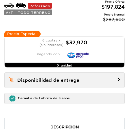
Precio Oferta
Reforzado
$
197,824
A/T - TODO TERRENO
Precio Normal
$
282,600
Precio Especial:
6 cuotas x
$32,970
(sin intereses)
Pagando con:
X unidad
Disponibilidad de entrega
Garantía de Fabrica de 3 años
DESCRIPCIÓN