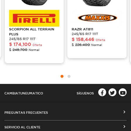
SCORPION
ALL TERRAIN
RAZR
AT811
PLUS
245/65 R17 111T
$
158,446
245/65 R17 111T
Oferta
$
174,100
$
226,400
Oferta
Normal
$
248,700
Normal
CAMBIATUNEUMATICO
SÍGUENOS
PREGUNTAS FRECUENTES
CÓMO COMPRAR EN CAMBIATUNEUMATICO.COM
SERVICIO AL CLIENTE