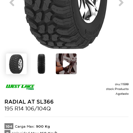
Previous
Next
sku:
11599
stock:
Producto
Agotado
RADIAL AT
SL366
195 R14 106/104Q
104
900
Kg
Carga Max:
160
Km/h