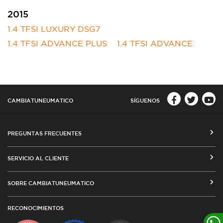
2015
1.4 TFSI LUXURY DSG7
1.4 TFSI ADVANCE PLUS
1.4 TFSI ADVANCE
CAMBIATUNEUMATICO
SÍGUENOS
PREGUNTAS FRECUENTES
CÓMO COMPRAR EN CAMBIATUNEUMATICO.COM
SERVICIO AL CLIENTE
MEDIOS DE PAGO
SEGUIMIENTO DE ORDENES
SOBRE CAMBIATUNEUMATICO
COSTOS DE ENVÍO Y COBERTURA
CAMBIO DE DIRECCIÓN
VENTA EMPRESAS
RED DE TALLERES ASOCIADOS
RECONOCIMIENTOS
TÉRMINOS Y CONDICIONES DE USO
TESTIMONIOS
PLAZOS DE ENTREGA