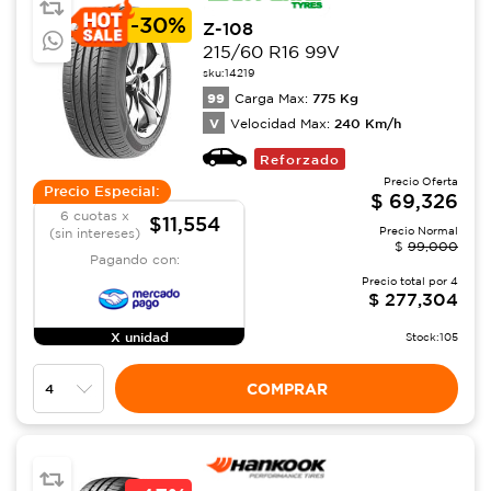
-
30%
Z-108
215/60 R16 99V
sku:
14219
99
775
Kg
Carga Max:
V
240
Km/h
Velocidad Max:
Reforzado
Precio Oferta
Precio Especial:
$
69,326
6 cuotas x
$11,554
Precio Normal
(sin intereses)
$
99,000
Pagando con:
Precio total por
4
$
277,304
X unidad
Stock:
105
COMPRAR