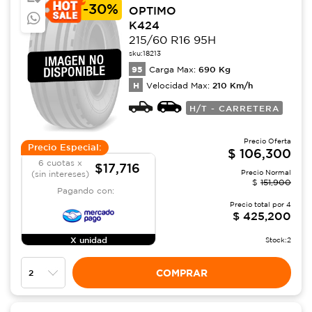
-
30%
OPTIMO
K424
215/60 R16 95H
sku:
18213
95
690
Kg
Carga Max:
H
210
Km/h
Velocidad Max:
H/T - CARRETERA
Precio Oferta
Precio Especial:
$
106,300
6 cuotas x
$17,716
Precio Normal
(sin intereses)
$
151,900
Pagando con:
Precio total por
4
$
425,200
X unidad
Stock:
2
COMPRAR