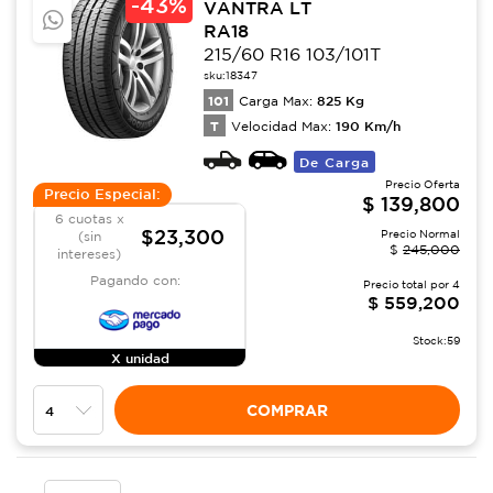
-
43%
VANTRA LT
RA18
215/60 R16 103/101T
sku:
18347
101
825
Kg
Carga Max:
T
190
Km/h
Velocidad Max:
De Carga
Precio Oferta
Precio Especial:
$
139,800
6 cuotas x
$23,300
Precio Normal
(sin
$
245,000
intereses)
Pagando con:
Precio total por
4
$
559,200
Stock:
59
X unidad
COMPRAR