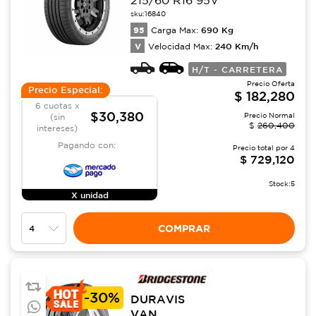
sku:
16840
95
690
Kg
Carga Max:
V
240
Km/h
Velocidad Max:
H/T - CARRETERA
Precio Oferta
Precio Especial:
$
182,280
6 cuotas x
$30,380
Precio Normal
(sin
$
260,400
intereses)
Pagando con:
Precio total por
4
$
729,120
Stock:
5
X unidad
COMPRAR
-
30%
DURAVIS
VAN