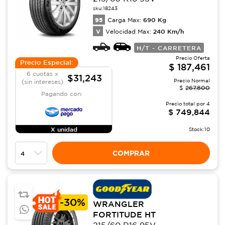
sku:
18243
95
690
Kg
Carga Max:
V
240
Km/h
Velocidad Max:
H/T - CARRETERA
Precio Oferta
Precio Especial:
$
187,461
6 cuotas x
$31,243
Precio Normal
(sin intereses)
$
267,800
Pagando con:
Precio total por
4
$
749,844
X unidad
Stock:
10
COMPRAR
-
30%
WRANGLER
FORTITUDE HT
215/60 R16 95V