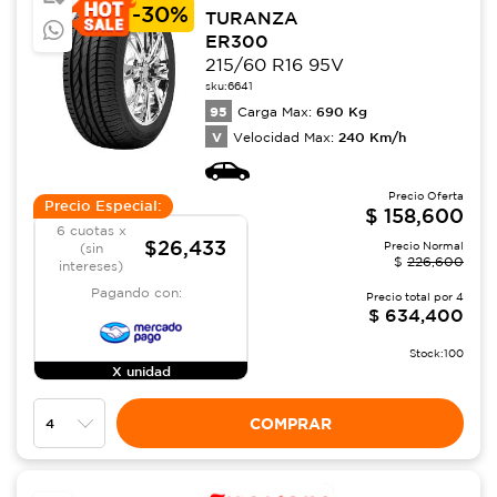
-
30%
TURANZA
ER300
215/60 R16 95V
sku:
6641
95
690
Kg
Carga Max:
V
240
Km/h
Velocidad Max:
Precio Oferta
Precio Especial:
$
158,600
6 cuotas x
$26,433
Precio Normal
(sin
$
226,600
intereses)
Pagando con:
Precio total por
4
$
634,400
Stock:
100
X unidad
COMPRAR