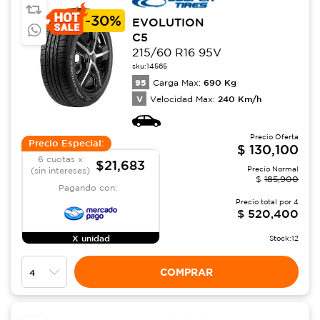
-
30%
EVOLUTION
C5
215/60 R16 95V
sku:
14565
95
690
Kg
Carga Max:
V
240
Km/h
Velocidad Max:
Precio Oferta
Precio Especial:
$
130,100
6 cuotas x
$21,683
Precio Normal
(sin intereses)
$
185,900
Pagando con:
Precio total por
4
$
520,400
X unidad
Stock:
12
COMPRAR