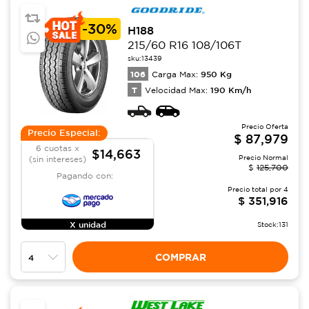
-
30%
H188
215/60 R16 108/106T
sku:
13439
106
950
Kg
Carga Max:
T
190
Km/h
Velocidad Max:
Precio Oferta
Precio Especial:
$
87,979
6 cuotas x
$14,663
Precio Normal
(sin intereses)
$
125,700
Pagando con:
Precio total por
4
$
351,916
X unidad
Stock:
131
COMPRAR