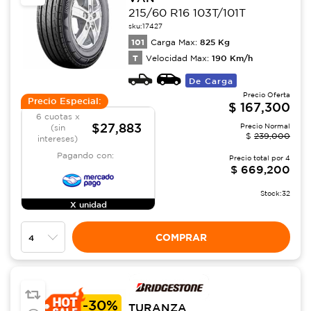
215/60 R16 103T/101T
sku:
17427
101
825
Kg
Carga Max:
T
190
Km/h
Velocidad Max:
De Carga
Precio Oferta
Precio Especial:
$
167,300
6 cuotas x
$27,883
Precio Normal
(sin
$
239,000
intereses)
Pagando con:
Precio total por
4
$
669,200
Stock:
32
X unidad
COMPRAR
-
30%
TURANZA