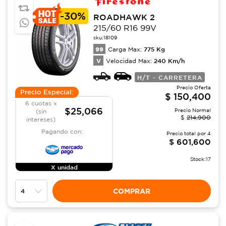
-
30%
ROADHAWK 2
215/60 R16 99V
sku:
18109
99
775
Kg
Carga Max:
V
240
Km/h
Velocidad Max:
H/T - CARRETERA
Precio Oferta
Precio Especial:
$
150,400
6 cuotas x
$25,066
Precio Normal
(sin
$
214,900
intereses)
Pagando con:
Precio total por
4
$
601,600
Stock:
17
X unidad
COMPRAR