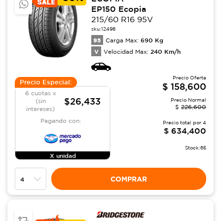
EP150 Ecopia
215/60 R16 95V
sku:
12498
95
690
Kg
Carga Max:
V
240
Km/h
Velocidad Max:
Precio Oferta
Precio Especial:
$
158,600
6 cuotas x
$26,433
Precio Normal
(sin
$
226,600
intereses)
Pagando con:
Precio total por
4
$
634,400
Stock:
65
X unidad
COMPRAR