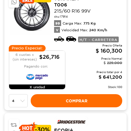
T006
215/60 R16 99V
sku:
17914
99
775
Kg
Carga Max:
V
240
Km/h
Velocidad Max:
H/T - CARRETERA
Precio Oferta
Precio Especial:
$
160,300
6 cuotas x
$26,716
Precio Normal
(sin intereses)
$
229,000
Pagando con:
Precio total por
4
$
641,200
X unidad
Stock:
100
COMPRAR
-
30%
ECOPIA