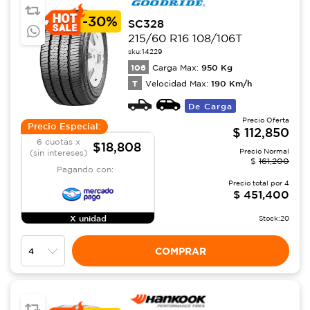
-
30%
SC328
215/60 R16 108/106T
sku:
14229
106
950
Kg
Carga Max:
T
190
Km/h
Velocidad Max:
De Carga
Precio Oferta
Precio Especial:
$
112,850
6 cuotas x
$18,808
Precio Normal
(sin intereses)
$
161,200
Pagando con:
Precio total por
4
$
451,400
X unidad
Stock:
20
COMPRAR