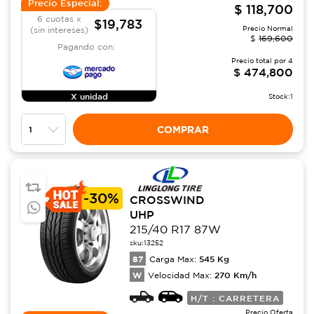
Precio Especial:
$
118,700
6 cuotas x
$19,783
Precio Normal
(sin intereses)
$
169,600
Pagando con:
Precio total por
4
$
474,800
X unidad
Stock:
1
COMPRAR
-
30%
CROSSWIND
UHP
215/40 R17 87W
sku:
13252
87
545
Kg
Carga Max:
W
270
Km/h
Velocidad Max:
H/T : CARRETERA
Precio Oferta