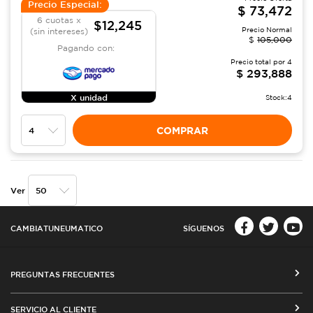
Precio Especial:
$
73,472
6 cuotas x
$12,245
Precio Normal
(sin intereses)
$
105,000
Pagando con:
Precio total por
4
$
293,888
X unidad
Stock:
4
COMPRAR
Ver
CAMBIATUNEUMATICO
SÍGUENOS
PREGUNTAS FRECUENTES
CÓMO COMPRAR EN CAMBIATUNEUMATICO.COM
SERVICIO AL CLIENTE