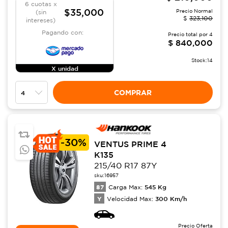
6 cuotas x
$35,000
Precio Normal
(sin
$
323,100
intereses)
Pagando con:
Precio total por
4
$
840,000
Stock:
14
X unidad
COMPRAR
-
30%
VENTUS PRIME 4
K135
215/40 R17 87Y
sku:
16957
87
545
Kg
Carga Max:
Y
300
Km/h
Velocidad Max:
Precio Oferta