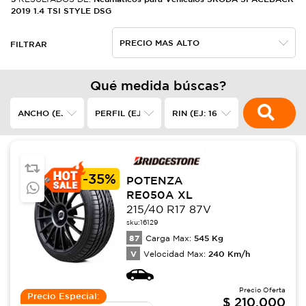
2019 1.4 TSI STYLE DSG
FILTRAR
Qué medida búscas?
-
35%
POTENZA
RE050A XL
215/40 R17 87V
sku:
16129
87
545
Kg
Carga Max:
V
240
Km/h
Velocidad Max:
Precio Oferta
Precio Especial:
$
210,000