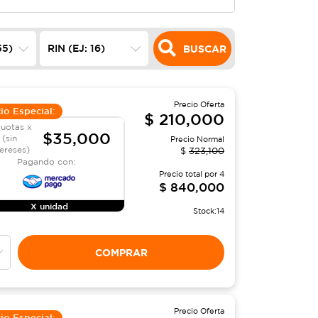
BUSCAR
Precio Oferta
io Especial:
$
210,000
cuotas x
$35,000
(sin
Precio Normal
tereses)
$
323,100
Pagando con:
Precio total por
4
$
840,000
X unidad
Stock:
14
COMPRAR
Precio Oferta
io Especial: