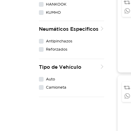
HANKOOK
KUMHO
LING LONG
Neumáticos Especificos
MAXXIS
MICHELIN
Antipinchazos
NEXEN
Reforzados
PIRELLI
WESTLAKE
Tipo de Vehículo
YOKOHAMA
Auto
Camioneta