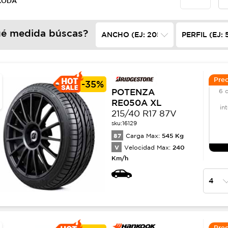
SKODA
é medida búscas?
Prec
-
35%
POTENZA
6 
RE050A XL
in
215/40 R17 87V
sku:
16129
87
545
Kg
Carga Max:
V
240
Velocidad Max:
Km/h
Prec