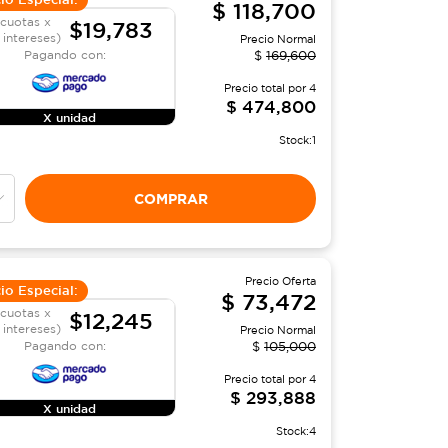
$
118,700
 cuotas x
$19,783
 intereses)
Precio Normal
Pagando con:
$
169,600
Precio total por
4
$
474,800
X unidad
Stock:
1
COMPRAR
Precio Oferta
io Especial:
$
73,472
 cuotas x
$12,245
 intereses)
Precio Normal
Pagando con:
$
105,000
Precio total por
4
$
293,888
X unidad
Stock:
4