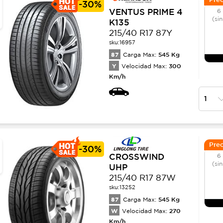
-
30%
VENTUS PRIME 4
6
(sin
K135
215/40 R17 87Y
sku:
16957
87
545
Kg
Carga Max:
Y
300
Velocidad Max:
Km/h
Prec
-
30%
CROSSWIND
6
(sin
UHP
215/40 R17 87W
sku:
13252
87
545
Kg
Carga Max:
W
270
Velocidad Max:
Km/h