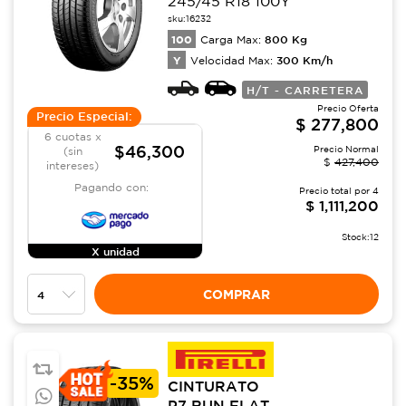
245/45 R18 100Y
sku:
16232
100
800
Kg
Carga Max:
Y
300
Km/h
Velocidad Max:
H/T - CARRETERA
Precio Oferta
Precio Especial:
$
277,800
6 cuotas x
$46,300
Precio Normal
(sin
$
427,400
intereses)
Pagando con:
Precio total por
4
$
1,111,200
Stock:
12
X unidad
COMPRAR
-
35%
CINTURATO
P7 RUN FLAT