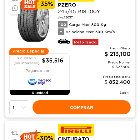
-
35%
PZERO
245/45 R18 100Y
sku:
12637
100
800
Kg
Carga Max:
Y
300
Km/h
Velocidad Max:
Reforzado
Precio Oferta
Precio Especial:
$
213,100
6 cuotas x
$35,516
Precio Normal
(sin intereses)
$
327,800
Pagando con:
Precio total por
4
$
852,400
X unidad
Stock:
1
COMPRAR
-
30%
CINTURATO