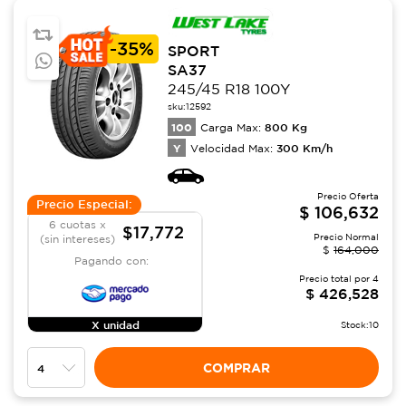
-
35%
SPORT
SA37
245/45 R18 100Y
sku:
12592
100
800
Kg
Carga Max:
Y
300
Km/h
Velocidad Max:
Precio Oferta
Precio Especial:
$
106,632
6 cuotas x
$17,772
Precio Normal
(sin intereses)
$
164,000
Pagando con:
Precio total por
4
$
426,528
X unidad
Stock:
10
COMPRAR