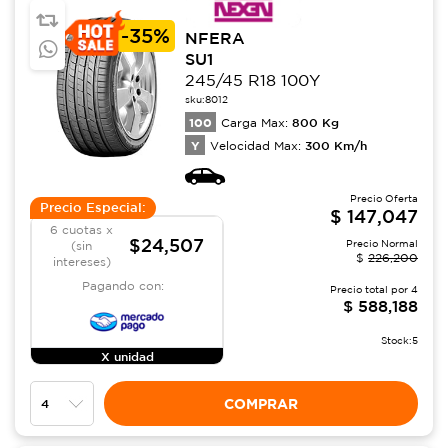
-
35%
NFERA
SU1
245/45 R18 100Y
sku:
8012
100
800
Kg
Carga Max:
Y
300
Km/h
Velocidad Max:
Precio Oferta
Precio Especial:
$
147,047
6 cuotas x
$24,507
Precio Normal
(sin
$
226,200
intereses)
Pagando con:
Precio total por
4
$
588,188
Stock:
5
X unidad
COMPRAR