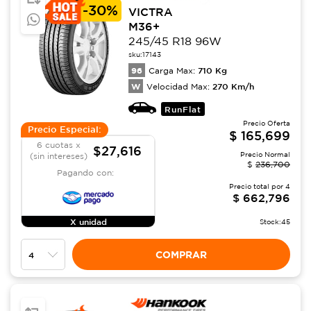
-
30%
VICTRA
M36+
245/45 R18 96W
sku:
17143
96
710
Kg
Carga Max:
W
270
Km/h
Velocidad Max:
RunFlat
Precio Oferta
Precio Especial:
$
165,699
6 cuotas x
$27,616
Precio Normal
(sin intereses)
$
236,700
Pagando con:
Precio total por
4
$
662,796
X unidad
Stock:
45
COMPRAR