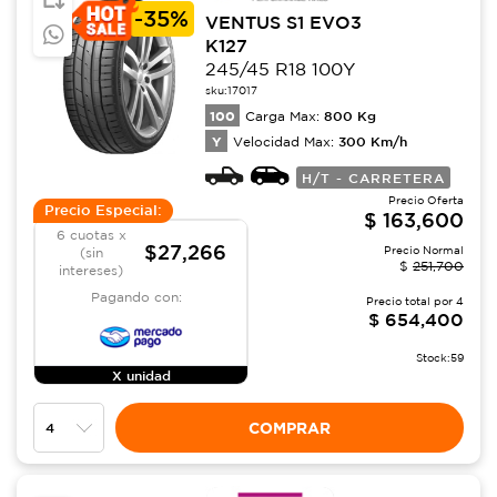
-
35%
VENTUS S1 EVO3
K127
245/45 R18 100Y
sku:
17017
100
800
Kg
Carga Max:
Y
300
Km/h
Velocidad Max:
H/T - CARRETERA
Precio Oferta
Precio Especial:
$
163,600
6 cuotas x
$27,266
Precio Normal
(sin
$
251,700
intereses)
Pagando con:
Precio total por
4
$
654,400
Stock:
59
X unidad
COMPRAR