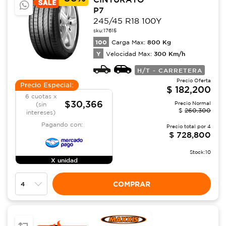
P7
245/45 R18 100Y
sku:
17615
100
800
Kg
Carga Max:
Y
300
Km/h
Velocidad Max:
H/T - CARRETERA
Precio Oferta
Precio Especial:
$
182,200
6 cuotas x
$30,366
Precio Normal
(sin
$
260,300
intereses)
Pagando con:
Precio total por
4
$
728,800
Stock:
10
X unidad
COMPRAR