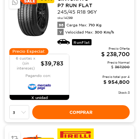
P7 RUN FLAT
245/45 R18 96Y
sku:
14299
96
710
Kg
Carga Max:
Y
300
Km/h
Velocidad Max:
RunFlat
Precio Oferta
Precio Especial:
$
238,700
6 cuotas x
$39,783
Precio Normal
(sin
$
367,200
intereses)
Pagando con:
Precio total por
4
$
954,800
Stock:
3
X unidad
COMPRAR