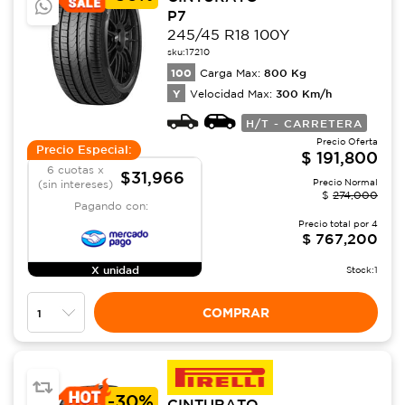
P7
245/45 R18 100Y
sku:
17210
100
800
Kg
Carga Max:
Y
300
Km/h
Velocidad Max:
H/T - CARRETERA
Precio Oferta
Precio Especial:
$
191,800
6 cuotas x
$31,966
Precio Normal
(sin intereses)
$
274,000
Pagando con:
Precio total por
4
$
767,200
X unidad
Stock:
1
COMPRAR
-
30%
CINTURATO