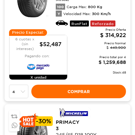
100
800
Kg
Carga Max:
Y
300
Km/h
Velocidad Max:
RunFlat
Reforzado
Precio Oferta
Precio Especial:
$
314,922
6 cuotas x
$52,487
Precio Normal
(sin
$
449,900
intereses)
Pagando con:
Precio total por
4
$
1,259,688
Stock:
48
X unidad
COMPRAR
-
30%
PRIMACY
3
245/45 R18 100Y