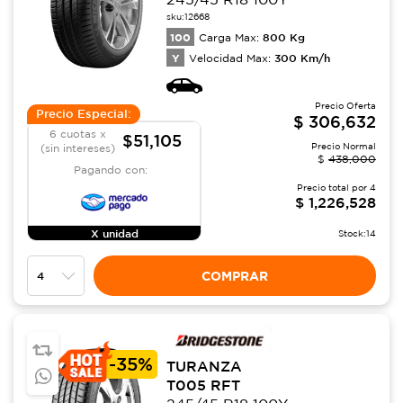
sku:
12668
100
800
Kg
Carga Max:
Y
300
Km/h
Velocidad Max:
Precio Oferta
Precio Especial:
$
306,632
6 cuotas x
$51,105
Precio Normal
(sin intereses)
$
438,000
Pagando con:
Precio total por
4
$
1,226,528
X unidad
Stock:
14
COMPRAR
-
35%
TURANZA
T005 RFT