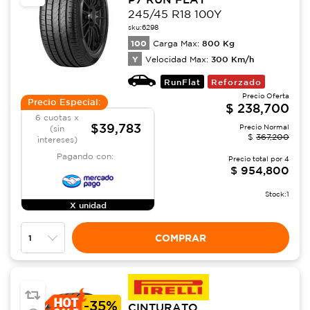
245/45 R18 100Y
sku:
6298
100
800
Kg
Carga Max:
Y
300
Km/h
Velocidad Max:
RunFlat
Reforzado
Precio Oferta
Precio Especial:
$
238,700
6 cuotas x
$39,783
Precio Normal
(sin
$
367,200
intereses)
Pagando con:
Precio total por
4
$
954,800
Stock:
1
X unidad
COMPRAR
-
35%
CINTURATO