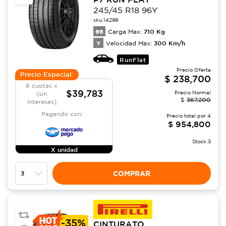
245/45 R18 96Y
sku:
14299
96
710
Kg
Carga Max:
Y
300
Km/h
Velocidad Max:
RunFlat
Precio Oferta
Precio Especial:
$
238,700
6 cuotas x
$39,783
Precio Normal
(sin
$
367,200
intereses)
Pagando con:
Precio total por
4
$
954,800
Stock:
3
X unidad
COMPRAR
-
35%
CINTURATO