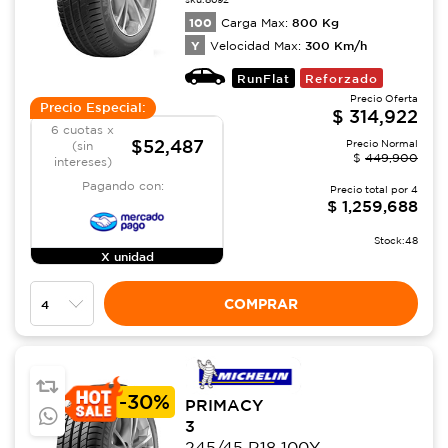
100
800
Kg
Carga Max:
Y
300
Km/h
Velocidad Max:
RunFlat
Reforzado
Precio Oferta
Precio Especial:
$
314,922
6 cuotas x
$52,487
Precio Normal
(sin
$
449,900
intereses)
Pagando con:
Precio total por
4
$
1,259,688
Stock:
48
X unidad
COMPRAR
-
30%
PRIMACY
3
245/45 R18 100Y