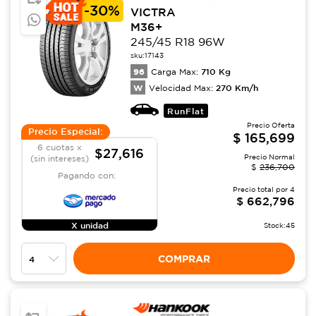
-
30%
VICTRA
M36+
245/45 R18 96W
sku:
17143
96
710
Kg
Carga Max:
W
270
Km/h
Velocidad Max:
RunFlat
Precio Oferta
Precio Especial:
$
165,699
6 cuotas x
$27,616
Precio Normal
(sin intereses)
$
236,700
Pagando con:
Precio total por
4
$
662,796
X unidad
Stock:
45
COMPRAR