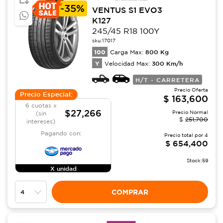
-
35%
VENTUS S1 EVO3
K127
245/45 R18 100Y
sku:
17017
100
800
Kg
Carga Max:
Y
300
Km/h
Velocidad Max:
H/T - CARRETERA
Precio Oferta
Precio Especial:
$
163,600
6 cuotas x
$27,266
Precio Normal
(sin
$
251,700
intereses)
Pagando con:
Precio total por
4
$
654,400
Stock:
59
X unidad
COMPRAR