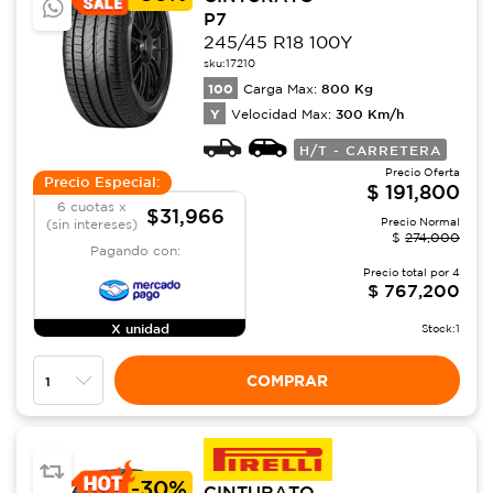
P7
245/45 R18 100Y
sku:
17210
100
800
Kg
Carga Max:
Y
300
Km/h
Velocidad Max:
H/T - CARRETERA
Precio Oferta
Precio Especial:
$
191,800
6 cuotas x
$31,966
Precio Normal
(sin intereses)
$
274,000
Pagando con:
Precio total por
4
$
767,200
X unidad
Stock:
1
COMPRAR
-
30%
CINTURATO