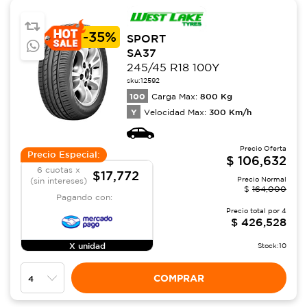
-
35%
SPORT
SA37
245/45 R18 100Y
sku:
12592
100
800
Kg
Carga Max:
Y
300
Km/h
Velocidad Max:
Precio Oferta
Precio Especial:
$
106,632
6 cuotas x
$17,772
Precio Normal
(sin intereses)
$
164,000
Pagando con:
Precio total por
4
$
426,528
X unidad
Stock:
10
COMPRAR