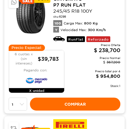
P7 RUN FLAT
245/45 R18 100Y
sku:
6298
100
800
Kg
Carga Max:
Y
300
Km/h
Velocidad Max:
RunFlat
Reforzado
Precio Oferta
Precio Especial:
$
238,700
6 cuotas x
$39,783
Precio Normal
(sin
$
367,200
intereses)
Pagando con:
Precio total por
4
$
954,800
Stock:
1
X unidad
COMPRAR