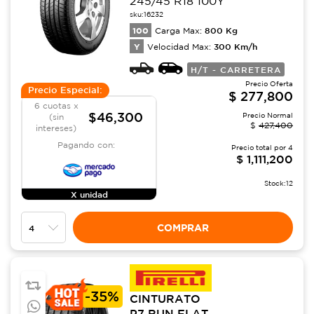
245/45 R18 100Y
sku:
16232
100
800
Kg
Carga Max:
Y
300
Km/h
Velocidad Max:
H/T - CARRETERA
Precio Oferta
Precio Especial:
$
277,800
6 cuotas x
$46,300
Precio Normal
(sin
$
427,400
intereses)
Pagando con:
Precio total por
4
$
1,111,200
Stock:
12
X unidad
COMPRAR
-
35%
CINTURATO
P7 RUN FLAT