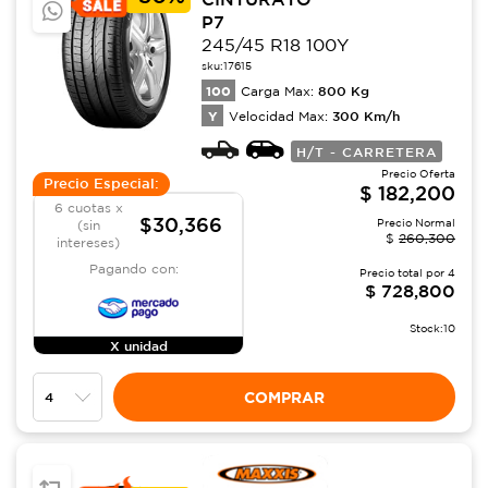
P7
245/45 R18 100Y
sku:
17615
100
800
Kg
Carga Max:
Y
300
Km/h
Velocidad Max:
H/T - CARRETERA
Precio Oferta
Precio Especial:
$
182,200
6 cuotas x
$30,366
Precio Normal
(sin
$
260,300
intereses)
Pagando con:
Precio total por
4
$
728,800
Stock:
10
X unidad
COMPRAR