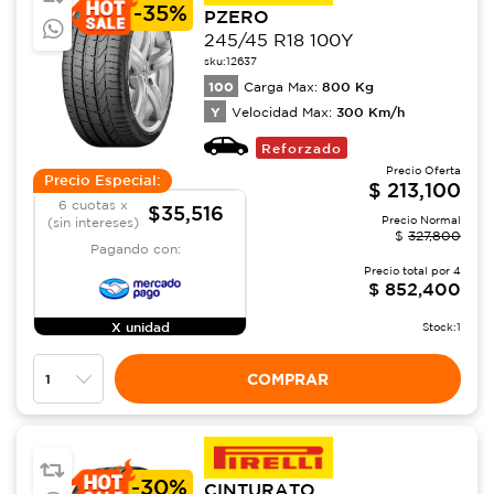
-
35%
PZERO
245/45 R18 100Y
sku:
12637
100
800
Kg
Carga Max:
Y
300
Km/h
Velocidad Max:
Reforzado
Precio Oferta
Precio Especial:
$
213,100
6 cuotas x
$35,516
Precio Normal
(sin intereses)
$
327,800
Pagando con:
Precio total por
4
$
852,400
X unidad
Stock:
1
COMPRAR
-
30%
CINTURATO