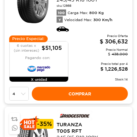
sku:
12668
100
800
Kg
Carga Max:
Y
300
Km/h
Velocidad Max:
Precio Oferta
Precio Especial:
$
306,632
6 cuotas x
$51,105
Precio Normal
(sin intereses)
$
438,000
Pagando con:
Precio total por
4
$
1,226,528
X unidad
Stock:
14
COMPRAR
-
35%
TURANZA
T005 RFT