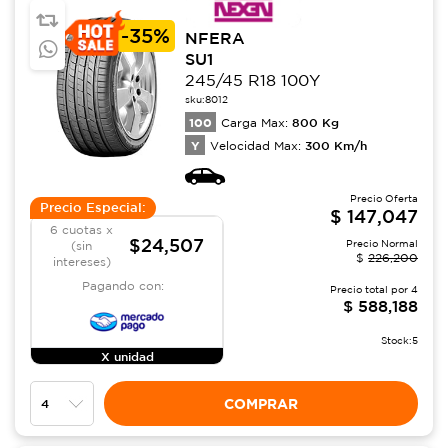
-
35%
NFERA
SU1
245/45 R18 100Y
sku:
8012
100
800
Kg
Carga Max:
Y
300
Km/h
Velocidad Max:
Precio Oferta
Precio Especial:
$
147,047
6 cuotas x
$24,507
Precio Normal
(sin
$
226,200
intereses)
Pagando con:
Precio total por
4
$
588,188
Stock:
5
X unidad
COMPRAR