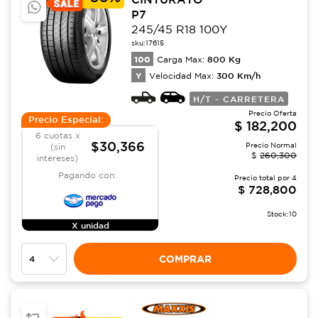
P7
245/45 R18 100Y
sku:
17615
100
800
Kg
Carga Max:
Y
300
Km/h
Velocidad Max:
H/T - CARRETERA
Precio Oferta
Precio Especial:
$
182,200
6 cuotas x
$30,366
Precio Normal
(sin
$
260,300
intereses)
Pagando con:
Precio total por
4
$
728,800
Stock:
10
X unidad
COMPRAR