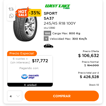
-
35%
SPORT
SA37
245/45 R18 100Y
sku:
12592
100
800
Kg
Carga Max:
Y
300
Km/h
Velocidad Max:
Precio Oferta
Precio Especial:
$
106,632
6 cuotas x
$17,772
Precio Normal
(sin intereses)
$
164,000
Pagando con:
Precio total por
4
$
426,528
X unidad
Stock:
10
COMPRAR