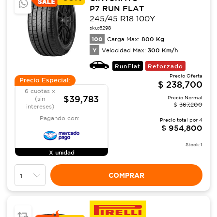
P7 RUN FLAT
245/45 R18 100Y
sku:
6298
100
800
Kg
Carga Max:
Y
300
Km/h
Velocidad Max:
RunFlat
Reforzado
Precio Oferta
Precio Especial:
$
238,700
6 cuotas x
$39,783
Precio Normal
(sin
$
367,200
intereses)
Pagando con:
Precio total por
4
$
954,800
Stock:
1
X unidad
COMPRAR