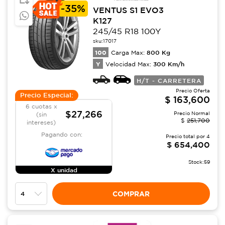
-
35%
VENTUS S1 EVO3
K127
245/45 R18 100Y
sku:
17017
100
800
Kg
Carga Max:
Y
300
Km/h
Velocidad Max:
H/T - CARRETERA
Precio Oferta
Precio Especial:
$
163,600
6 cuotas x
$27,266
Precio Normal
(sin
$
251,700
intereses)
Pagando con:
Precio total por
4
$
654,400
Stock:
59
X unidad
COMPRAR