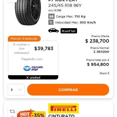
245/45 R18 96Y
sku:
14299
96
710
Kg
Carga Max:
Y
300
Km/h
Velocidad Max:
RunFlat
Precio Oferta
Precio Especial:
$
238,700
6 cuotas x
$39,783
Precio Normal
(sin
$
367,200
intereses)
Pagando con:
Precio total por
4
$
954,800
Stock:
3
X unidad
COMPRAR
-
35%
CINTURATO