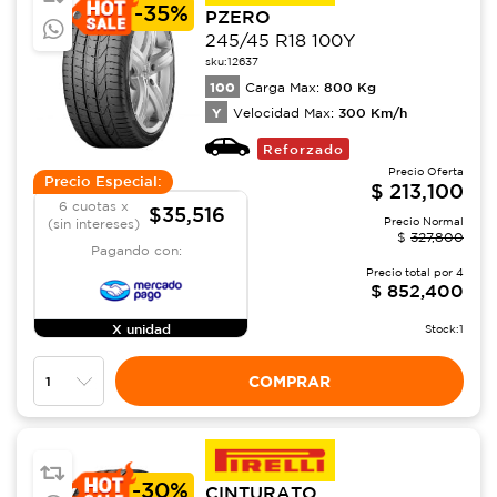
-
35%
PZERO
245/45 R18 100Y
sku:
12637
100
800
Kg
Carga Max:
Y
300
Km/h
Velocidad Max:
Reforzado
Precio Oferta
Precio Especial:
$
213,100
6 cuotas x
$35,516
Precio Normal
(sin intereses)
$
327,800
Pagando con:
Precio total por
4
$
852,400
X unidad
Stock:
1
COMPRAR
-
30%
CINTURATO