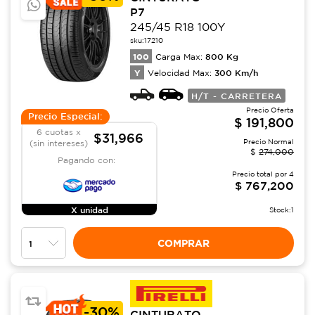
P7
245/45 R18 100Y
sku:
17210
100
800
Kg
Carga Max:
Y
300
Km/h
Velocidad Max:
H/T - CARRETERA
Precio Oferta
Precio Especial:
$
191,800
6 cuotas x
$31,966
Precio Normal
(sin intereses)
$
274,000
Pagando con:
Precio total por
4
$
767,200
X unidad
Stock:
1
COMPRAR
-
30%
CINTURATO