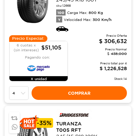
sku:
12668
100
800
Kg
Carga Max:
Y
300
Km/h
Velocidad Max:
Precio Oferta
Precio Especial:
$
306,632
6 cuotas x
$51,105
Precio Normal
(sin intereses)
$
438,000
Pagando con:
Precio total por
4
$
1,226,528
X unidad
Stock:
14
COMPRAR
-
35%
TURANZA
T005 RFT