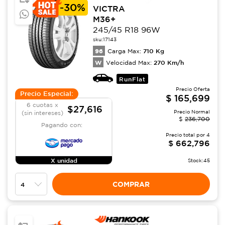
-
30%
VICTRA
M36+
245/45 R18 96W
sku:
17143
96
710
Kg
Carga Max:
W
270
Km/h
Velocidad Max:
RunFlat
Precio Oferta
Precio Especial:
$
165,699
6 cuotas x
$27,616
Precio Normal
(sin intereses)
$
236,700
Pagando con:
Precio total por
4
$
662,796
X unidad
Stock:
45
COMPRAR