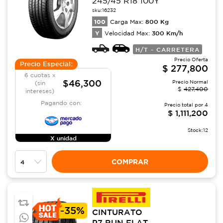
245/45 R18 100Y
sku:
16232
100
800
Kg
Carga Max:
Y
300
Km/h
Velocidad Max:
H/T - CARRETERA
Precio Oferta
Precio Especial:
$
277,800
6 cuotas x
$46,300
Precio Normal
(sin
$
427,400
intereses)
Pagando con:
Precio total por
4
$
1,111,200
Stock:
12
X unidad
COMPRAR
-
35%
CINTURATO
P7 RUN FLAT