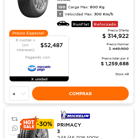
100
800
Kg
Carga Max:
Y
300
Km/h
Velocidad Max:
RunFlat
Reforzado
Precio Oferta
Precio Especial:
$
314,922
6 cuotas x
$52,487
Precio Normal
(sin
$
449,900
intereses)
Pagando con:
Precio total por
4
$
1,259,688
Stock:
48
X unidad
COMPRAR
-
30%
PRIMACY
3
245/45 R18 100Y