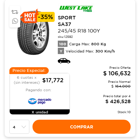
-
35%
SPORT
SA37
245/45 R18 100Y
sku:
12592
100
800
Kg
Carga Max:
Y
300
Km/h
Velocidad Max:
Precio Oferta
Precio Especial:
$
106,632
6 cuotas x
$17,772
Precio Normal
(sin intereses)
$
164,000
Pagando con:
Precio total por
4
$
426,528
X unidad
Stock:
10
COMPRAR