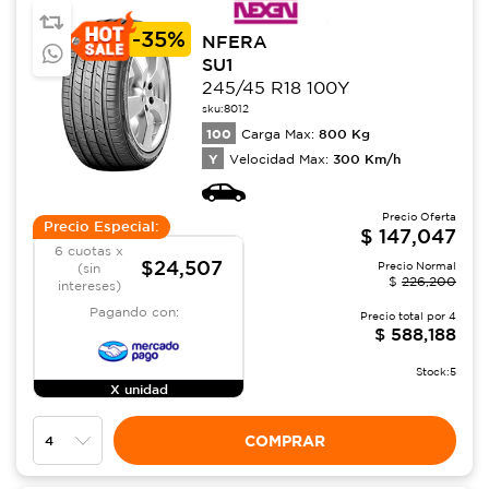
-
35%
NFERA
SU1
245/45 R18 100Y
sku:
8012
100
800
Kg
Carga Max:
Y
300
Km/h
Velocidad Max:
Precio Oferta
Precio Especial:
$
147,047
6 cuotas x
$24,507
Precio Normal
(sin
$
226,200
intereses)
Pagando con:
Precio total por
4
$
588,188
Stock:
5
X unidad
COMPRAR