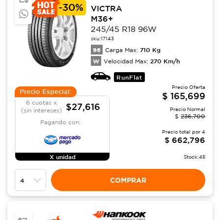
-
30%
VICTRA
M36+
245/45 R18 96W
sku:
17143
96
710
Kg
Carga Max:
W
270
Km/h
Velocidad Max:
RunFlat
Precio Oferta
Precio Especial:
$
165,699
6 cuotas x
$27,616
Precio Normal
(sin intereses)
$
236,700
Pagando con:
Precio total por
4
$
662,796
X unidad
Stock:
45
COMPRAR