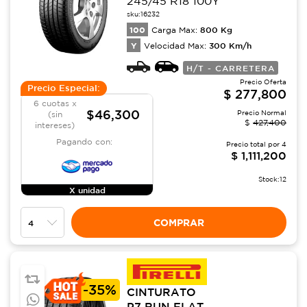
245/45 R18 100Y
sku:
16232
100
800
Kg
Carga Max:
Y
300
Km/h
Velocidad Max:
H/T - CARRETERA
Precio Oferta
Precio Especial:
$
277,800
6 cuotas x
$46,300
Precio Normal
(sin
$
427,400
intereses)
Pagando con:
Precio total por
4
$
1,111,200
Stock:
12
X unidad
COMPRAR
-
35%
CINTURATO
P7 RUN FLAT