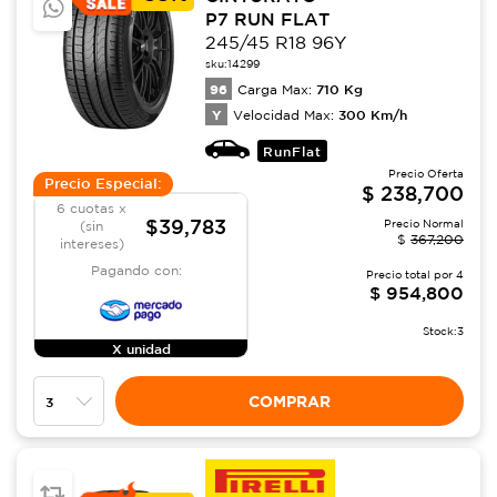
P7 RUN FLAT
245/45 R18 96Y
sku:
14299
96
710
Kg
Carga Max:
Y
300
Km/h
Velocidad Max:
RunFlat
Precio Oferta
Precio Especial:
$
238,700
6 cuotas x
$39,783
Precio Normal
(sin
$
367,200
intereses)
Pagando con:
Precio total por
4
$
954,800
Stock:
3
X unidad
COMPRAR