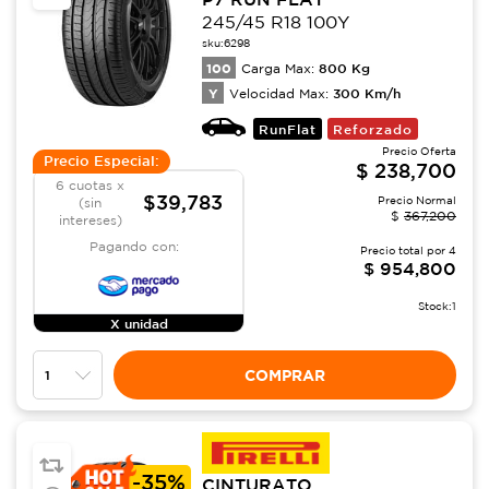
245/45 R18 100Y
sku:
6298
100
800
Kg
Carga Max:
Y
300
Km/h
Velocidad Max:
RunFlat
Reforzado
Precio Oferta
Precio Especial:
$
238,700
6 cuotas x
$39,783
Precio Normal
(sin
$
367,200
intereses)
Pagando con:
Precio total por
4
$
954,800
Stock:
1
X unidad
COMPRAR
-
35%
CINTURATO