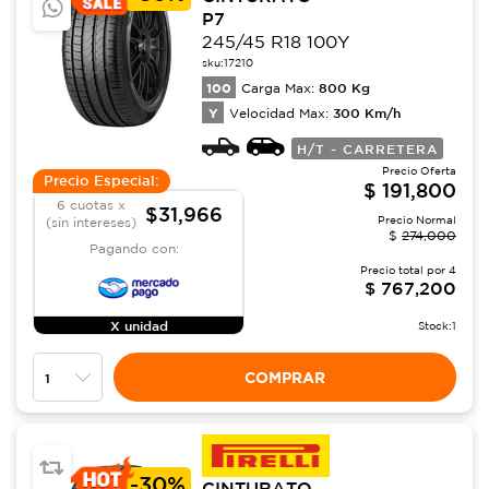
P7
245/45 R18 100Y
sku:
17210
100
800
Kg
Carga Max:
Y
300
Km/h
Velocidad Max:
H/T - CARRETERA
Precio Oferta
Precio Especial:
$
191,800
6 cuotas x
$31,966
Precio Normal
(sin intereses)
$
274,000
Pagando con:
Precio total por
4
$
767,200
X unidad
Stock:
1
COMPRAR
-
30%
CINTURATO