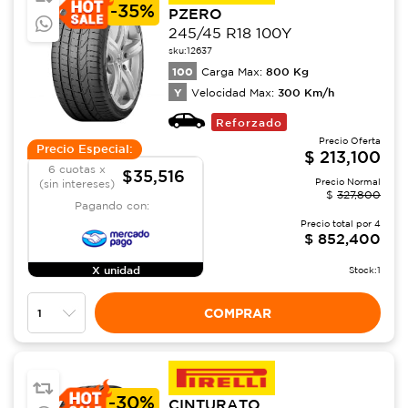
-
35%
PZERO
245/45 R18 100Y
sku:
12637
100
800
Kg
Carga Max:
Y
300
Km/h
Velocidad Max:
Reforzado
Precio Oferta
Precio Especial:
$
213,100
6 cuotas x
$35,516
Precio Normal
(sin intereses)
$
327,800
Pagando con:
Precio total por
4
$
852,400
X unidad
Stock:
1
COMPRAR
-
30%
CINTURATO