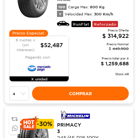
100
800
Kg
Carga Max:
Y
300
Km/h
Velocidad Max:
RunFlat
Reforzado
Precio Oferta
Precio Especial:
$
314,922
6 cuotas x
$52,487
Precio Normal
(sin
$
449,900
intereses)
Pagando con:
Precio total por
4
$
1,259,688
Stock:
48
X unidad
COMPRAR
-
30%
PRIMACY
3
245/45 R18 100Y