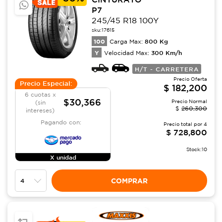
P7
245/45 R18 100Y
sku:
17615
100
800
Kg
Carga Max:
Y
300
Km/h
Velocidad Max:
H/T - CARRETERA
Precio Oferta
Precio Especial:
$
182,200
6 cuotas x
$30,366
Precio Normal
(sin
$
260,300
intereses)
Pagando con:
Precio total por
4
$
728,800
Stock:
10
X unidad
COMPRAR