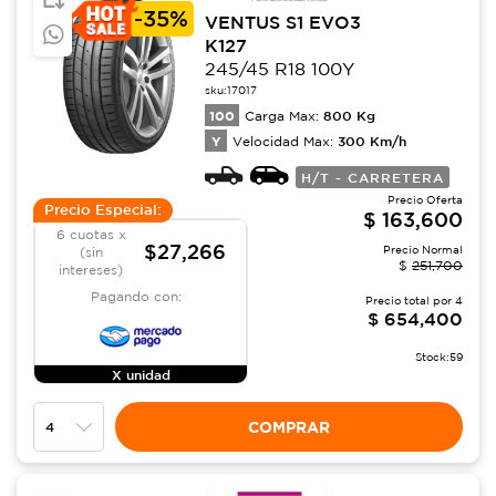
-
35%
VENTUS S1 EVO3
K127
245/45 R18 100Y
sku:
17017
100
800
Kg
Carga Max:
Y
300
Km/h
Velocidad Max:
H/T - CARRETERA
Precio Oferta
Precio Especial:
$
163,600
6 cuotas x
$27,266
Precio Normal
(sin
$
251,700
intereses)
Pagando con:
Precio total por
4
$
654,400
Stock:
59
X unidad
COMPRAR