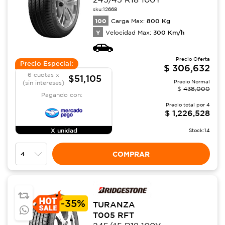
sku:
12668
100
800
Kg
Carga Max:
Y
300
Km/h
Velocidad Max:
Precio Oferta
Precio Especial:
$
306,632
6 cuotas x
$51,105
Precio Normal
(sin intereses)
$
438,000
Pagando con:
Precio total por
4
$
1,226,528
X unidad
Stock:
14
COMPRAR
-
35%
TURANZA
T005 RFT