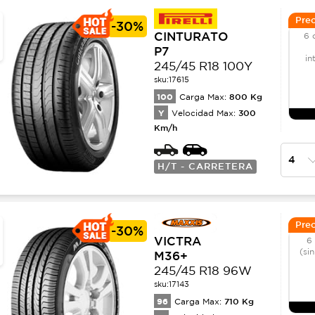
Prec
-
30%
CINTURATO
6 
P7
in
245/45 R18 100Y
sku:
17615
100
800
Kg
Carga Max:
Y
300
Velocidad Max:
Km/h
H/T - CARRETERA
Prec
-
30%
VICTRA
6
(si
M36+
245/45 R18 96W
sku:
17143
96
710
Kg
Carga Max: