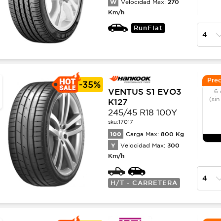
W
270
Velocidad Max:
Km/h
RunFlat
Prec
-
35%
VENTUS S1 EVO3
6 
(sin
K127
245/45 R18 100Y
sku:
17017
100
800
Kg
Carga Max:
Y
300
Velocidad Max:
Km/h
H/T - CARRETERA