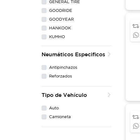
GENERAL TIRE
GOODRIDE
GOODYEAR
HANKOOK
KUMHO
LING LONG
Neumáticos Especificos
MAXXIS
MICHELIN
Antipinchazos
NEXEN
Reforzados
PIRELLI
WESTLAKE
Tipo de Vehículo
YOKOHAMA
Auto
Camioneta