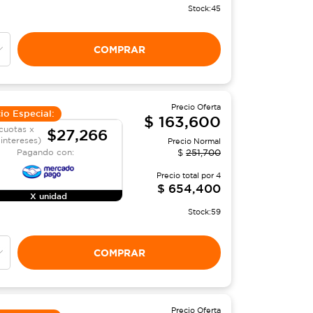
Stock:
45
COMPRAR
Precio Oferta
io Especial:
$
163,600
cuotas x
$27,266
 intereses)
Precio Normal
Pagando con:
$
251,700
Precio total por
4
$
654,400
X unidad
Stock:
59
COMPRAR
Precio Oferta