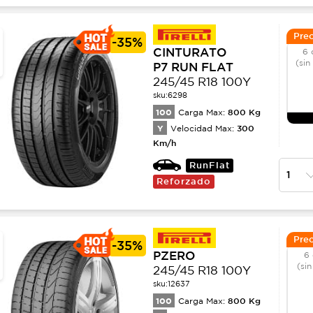
Prec
-
35%
CINTURATO
6 
(sin
P7 RUN FLAT
245/45 R18 100Y
sku:
6298
100
800
Kg
Carga Max:
Y
300
Velocidad Max:
Km/h
RunFlat
Reforzado
Prec
-
35%
PZERO
6 
(sin
245/45 R18 100Y
sku:
12637
100
800
Kg
Carga Max: