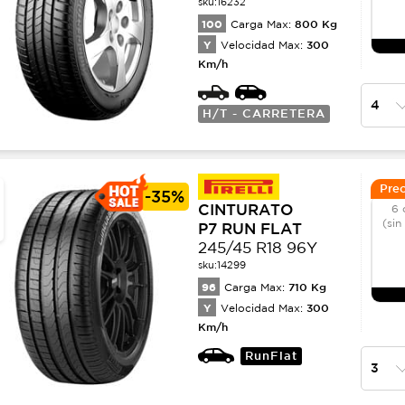
sku:
16232
100
800
Kg
Carga Max:
Y
300
Velocidad Max:
Km/h
H/T - CARRETERA
Prec
-
35%
CINTURATO
6 
(sin
P7 RUN FLAT
245/45 R18 96Y
sku:
14299
96
710
Kg
Carga Max:
Y
300
Velocidad Max:
Km/h
RunFlat