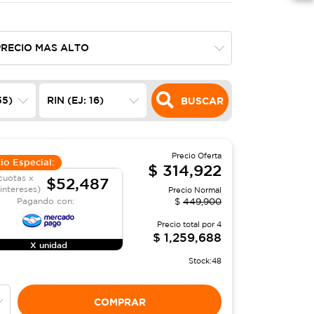
BUSCAR
Precio Oferta
io Especial:
$
314,922
cuotas x
$52,487
 intereses)
Precio Normal
Pagando con:
$
449,900
Precio total por
4
$
1,259,688
X unidad
Stock:
48
COMPRAR