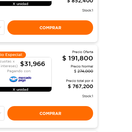
$
852,400
X unidad
Stock:
1
COMPRAR
Precio Oferta
io Especial:
$
191,800
cuotas x
$31,966
 intereses)
Precio Normal
Pagando con:
$
274,000
Precio total por
4
$
767,200
X unidad
Stock:
1
COMPRAR