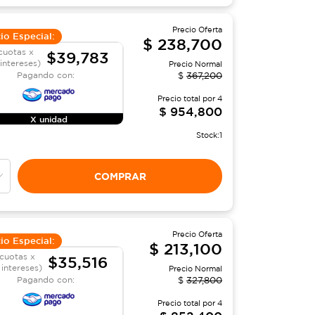
Precio Oferta
io Especial:
$
238,700
cuotas x
$39,783
 intereses)
Precio Normal
Pagando con:
$
367,200
Precio total por
4
$
954,800
X unidad
Stock:
1
COMPRAR
Precio Oferta
io Especial:
$
213,100
cuotas x
$35,516
 intereses)
Precio Normal
Pagando con:
$
327,800
Precio total por
4