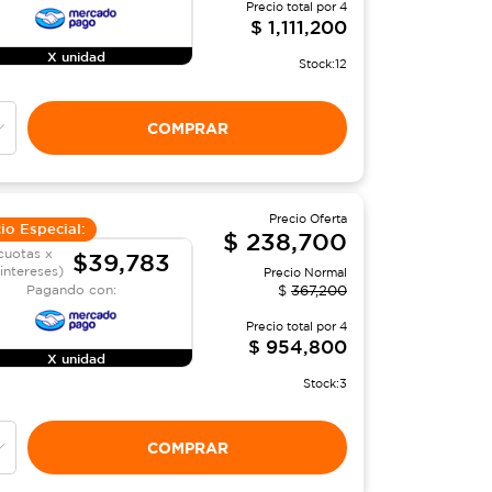
Precio total por
4
$
1,111,200
X unidad
Stock:
12
COMPRAR
Precio Oferta
io Especial:
$
238,700
cuotas x
$39,783
 intereses)
Precio Normal
Pagando con:
$
367,200
Precio total por
4
$
954,800
X unidad
Stock:
3
COMPRAR