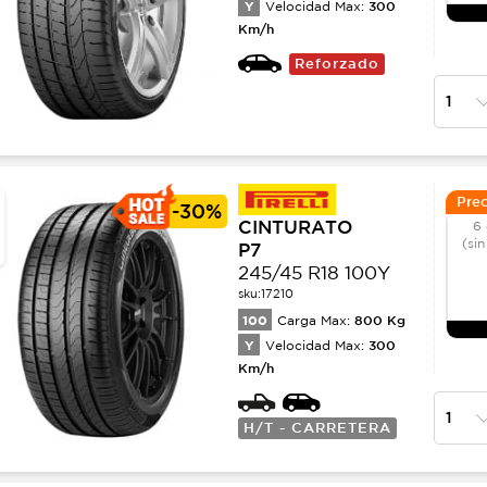
Y
300
Velocidad Max:
Km/h
Reforzado
Prec
-
30%
CINTURATO
6 
(sin
P7
245/45 R18 100Y
sku:
17210
100
800
Kg
Carga Max:
Y
300
Velocidad Max:
Km/h
H/T - CARRETERA