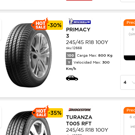
Prec
-
30%
PRIMACY
6
(si
3
245/45 R18 100Y
sku:
12668
100
800
Kg
Carga Max:
Y
300
Velocidad Max:
Km/h
Prec
-
35%
TURANZA
6 
T005 RFT
in
245/45 R18 100Y