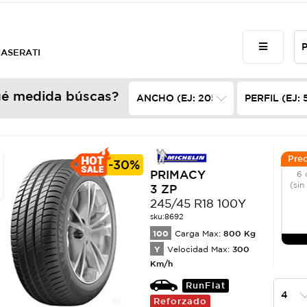
MASERATI
é medida búscas?
Prec
-
30%
PRIMACY
6 
(sin
3 ZP
245/45 R18 100Y
sku:
8692
100
800
Kg
Carga Max:
Y
300
Velocidad Max:
Km/h
RunFlat
Reforzado