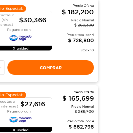
Precio Oferta
io Especial:
$
182,200
cuotas x
$30,366
(sin
Precio Normal
tereses)
$
260,300
Pagando con:
Precio total por
4
$
728,800
X unidad
Stock:
10
COMPRAR
Precio Oferta
io Especial:
$
165,699
 cuotas x
$27,616
n intereses)
Precio Normal
Pagando con:
$
236,700
Precio total por
4
$
662,796
X unidad