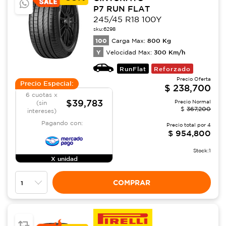
P7 RUN FLAT
245/45 R18 100Y
sku:
6298
100
800
Kg
Carga Max:
Y
300
Km/h
Velocidad Max:
RunFlat
Reforzado
Precio Oferta
Precio Especial:
$
238,700
6 cuotas x
$39,783
Precio Normal
(sin
$
367,200
intereses)
Pagando con:
Precio total por
4
$
954,800
Stock:
1
X unidad
COMPRAR