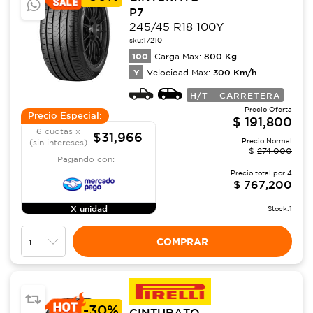
P7
245/45 R18 100Y
sku:
17210
100
800
Kg
Carga Max:
Y
300
Km/h
Velocidad Max:
H/T - CARRETERA
Precio Oferta
Precio Especial:
$
191,800
6 cuotas x
$31,966
Precio Normal
(sin intereses)
$
274,000
Pagando con:
Precio total por
4
$
767,200
X unidad
Stock:
1
COMPRAR
-
30%
CINTURATO