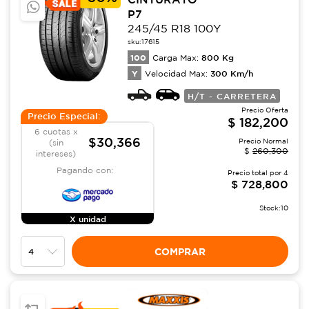
P7
245/45 R18 100Y
sku:
17615
100
800
Kg
Carga Max:
Y
300
Km/h
Velocidad Max:
H/T - CARRETERA
Precio Oferta
Precio Especial:
$
182,200
6 cuotas x
$30,366
Precio Normal
(sin
$
260,300
intereses)
Pagando con:
Precio total por
4
$
728,800
Stock:
10
X unidad
COMPRAR