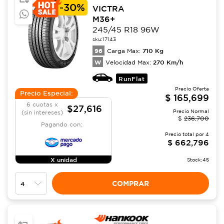
-
30%
VICTRA
M36+
245/45 R18 96W
sku:
17143
96
710
Kg
Carga Max:
W
270
Km/h
Velocidad Max:
RunFlat
Precio Oferta
Precio Especial:
$
165,699
6 cuotas x
$27,616
Precio Normal
(sin intereses)
$
236,700
Pagando con:
Precio total por
4
$
662,796
X unidad
Stock:
45
COMPRAR