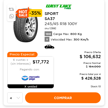
-
35%
SPORT
SA37
245/45 R18 100Y
sku:
12592
100
800
Kg
Carga Max:
Y
300
Km/h
Velocidad Max:
Precio Oferta
Precio Especial:
$
106,632
6 cuotas x
$17,772
Precio Normal
(sin intereses)
$
164,000
Pagando con:
Precio total por
4
$
426,528
X unidad
Stock:
10
COMPRAR