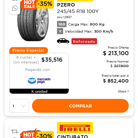
-
35%
PZERO
245/45 R18 100Y
sku:
12637
100
800
Kg
Carga Max:
Y
300
Km/h
Velocidad Max:
Reforzado
Precio Oferta
Precio Especial:
$
213,100
6 cuotas x
$35,516
Precio Normal
(sin intereses)
$
327,800
Pagando con:
Precio total por
4
$
852,400
X unidad
Stock:
1
COMPRAR
-
30%
CINTURATO