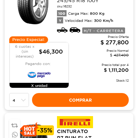
245/45 R18 100Y
sku:
16232
100
800
Kg
Carga Max:
Y
300
Km/h
Velocidad Max:
H/T - CARRETERA
Precio Oferta
Precio Especial:
$
277,800
6 cuotas x
$46,300
Precio Normal
(sin
$
427,400
intereses)
Pagando con:
Precio total por
4
$
1,111,200
Stock:
12
X unidad
COMPRAR
-
35%
CINTURATO
P7 RUN FLAT