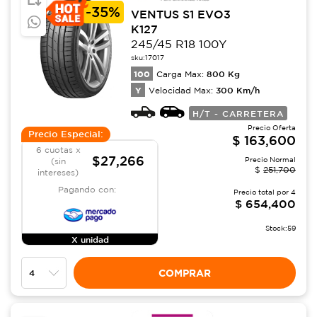
-
35%
VENTUS S1 EVO3
K127
245/45 R18 100Y
sku:
17017
100
800
Kg
Carga Max:
Y
300
Km/h
Velocidad Max:
H/T - CARRETERA
Precio Oferta
Precio Especial:
$
163,600
6 cuotas x
$27,266
Precio Normal
(sin
$
251,700
intereses)
Pagando con:
Precio total por
4
$
654,400
Stock:
59
X unidad
COMPRAR