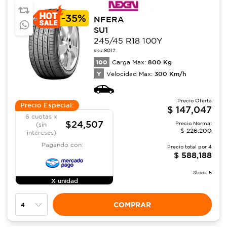
-
35%
NFERA
SU1
245/45 R18 100Y
sku:
8012
100
800
Kg
Carga Max:
Y
300
Km/h
Velocidad Max:
Precio Oferta
Precio Especial:
$
147,047
6 cuotas x
$24,507
Precio Normal
(sin
$
226,200
intereses)
Pagando con:
Precio total por
4
$
588,188
Stock:
5
X unidad
COMPRAR