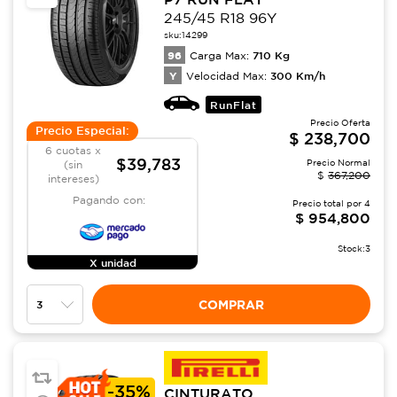
245/45 R18 96Y
sku:
14299
96
710
Kg
Carga Max:
Y
300
Km/h
Velocidad Max:
RunFlat
Precio Oferta
Precio Especial:
$
238,700
6 cuotas x
$39,783
Precio Normal
(sin
$
367,200
intereses)
Pagando con:
Precio total por
4
$
954,800
Stock:
3
X unidad
COMPRAR
-
35%
CINTURATO