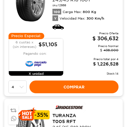
sku:
12668
100
800
Kg
Carga Max:
Y
300
Km/h
Velocidad Max:
Precio Oferta
Precio Especial:
$
306,632
6 cuotas x
$51,105
Precio Normal
(sin intereses)
$
438,000
Pagando con:
Precio total por
4
$
1,226,528
X unidad
Stock:
14
COMPRAR
-
35%
TURANZA
T005 RFT