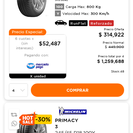
100
800
Kg
Carga Max:
Y
300
Km/h
Velocidad Max:
RunFlat
Reforzado
Precio Oferta
Precio Especial:
$
314,922
6 cuotas x
$52,487
Precio Normal
(sin
$
449,900
intereses)
Pagando con:
Precio total por
4
$
1,259,688
Stock:
48
X unidad
COMPRAR
-
30%
PRIMACY
3
245/45 R18 100Y