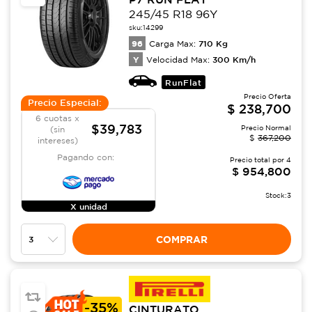
245/45 R18 96Y
sku:
14299
96
710
Kg
Carga Max:
Y
300
Km/h
Velocidad Max:
RunFlat
Precio Oferta
Precio Especial:
$
238,700
6 cuotas x
$39,783
Precio Normal
(sin
$
367,200
intereses)
Pagando con:
Precio total por
4
$
954,800
Stock:
3
X unidad
COMPRAR
-
35%
CINTURATO