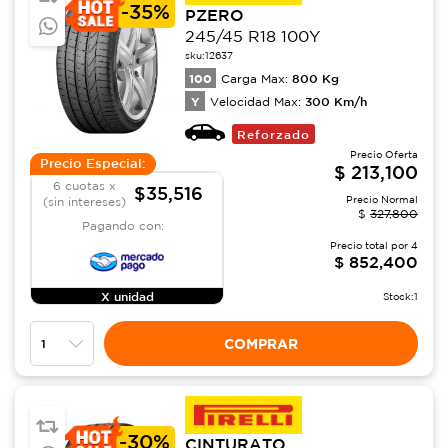
-
35%
PZERO
245/45 R18 100Y
sku:
12637
100
800
Kg
Carga Max:
Y
300
Km/h
Velocidad Max:
Reforzado
Precio Oferta
Precio Especial:
$
213,100
6 cuotas x
$35,516
Precio Normal
(sin intereses)
$
327,800
Pagando con:
Precio total por
4
$
852,400
X unidad
Stock:
1
COMPRAR
-
30%
CINTURATO