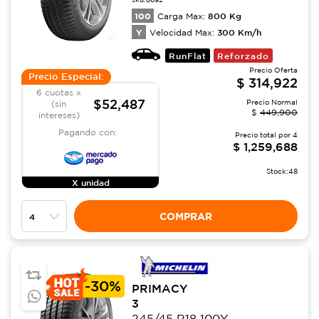
100
800
Kg
Carga Max:
Y
300
Km/h
Velocidad Max:
RunFlat
Reforzado
Precio Oferta
Precio Especial:
$
314,922
6 cuotas x
$52,487
Precio Normal
(sin
$
449,900
intereses)
Pagando con:
Precio total por
4
$
1,259,688
Stock:
48
X unidad
COMPRAR
-
30%
PRIMACY
3
245/45 R18 100Y