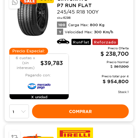
P7 RUN FLAT
245/45 R18 100Y
sku:
6298
100
800
Kg
Carga Max:
Y
300
Km/h
Velocidad Max:
RunFlat
Reforzado
Precio Oferta
Precio Especial:
$
238,700
6 cuotas x
$39,783
Precio Normal
(sin
$
367,200
intereses)
Pagando con:
Precio total por
4
$
954,800
Stock:
1
X unidad
COMPRAR