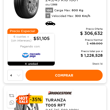
sku:
12668
100
800
Kg
Carga Max:
Y
300
Km/h
Velocidad Max:
Precio Oferta
Precio Especial:
$
306,632
6 cuotas x
$51,105
Precio Normal
(sin intereses)
$
438,000
Pagando con:
Precio total por
4
$
1,226,528
X unidad
Stock:
14
COMPRAR
-
35%
TURANZA
T005 RFT