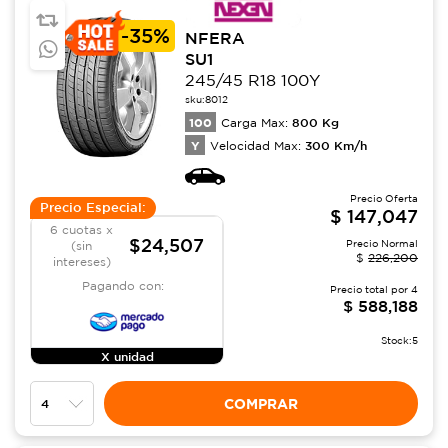
-
35%
NFERA
SU1
245/45 R18 100Y
sku:
8012
100
800
Kg
Carga Max:
Y
300
Km/h
Velocidad Max:
Precio Oferta
Precio Especial:
$
147,047
6 cuotas x
$24,507
Precio Normal
(sin
$
226,200
intereses)
Pagando con:
Precio total por
4
$
588,188
Stock:
5
X unidad
COMPRAR