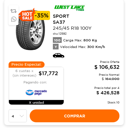
-
35%
SPORT
SA37
245/45 R18 100Y
sku:
12592
100
800
Kg
Carga Max:
Y
300
Km/h
Velocidad Max:
Precio Oferta
Precio Especial:
$
106,632
6 cuotas x
$17,772
Precio Normal
(sin intereses)
$
164,000
Pagando con:
Precio total por
4
$
426,528
X unidad
Stock:
10
COMPRAR