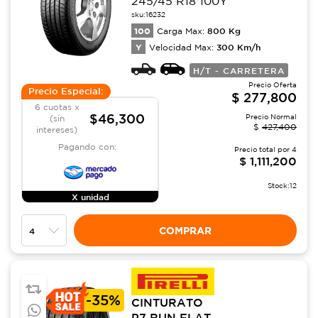
245/45 R18 100Y
sku:
16232
100
800
Kg
Carga Max:
Y
300
Km/h
Velocidad Max:
H/T - CARRETERA
Precio Oferta
Precio Especial:
$
277,800
6 cuotas x
$46,300
Precio Normal
(sin
$
427,400
intereses)
Pagando con:
Precio total por
4
$
1,111,200
Stock:
12
X unidad
COMPRAR
-
35%
CINTURATO
P7 RUN FLAT