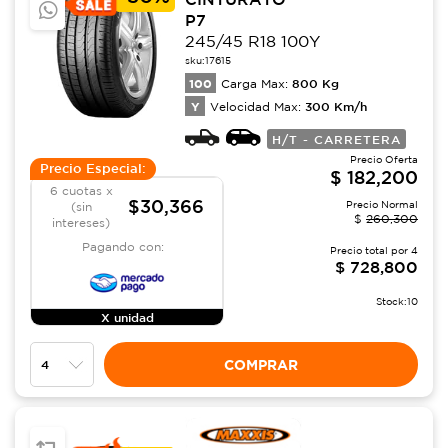
P7
245/45 R18 100Y
sku:
17615
100
800
Kg
Carga Max:
Y
300
Km/h
Velocidad Max:
H/T - CARRETERA
Precio Oferta
Precio Especial:
$
182,200
6 cuotas x
$30,366
Precio Normal
(sin
$
260,300
intereses)
Pagando con:
Precio total por
4
$
728,800
Stock:
10
X unidad
COMPRAR