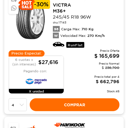
-
30%
VICTRA
M36+
245/45 R18 96W
sku:
17143
96
710
Kg
Carga Max:
W
270
Km/h
Velocidad Max:
RunFlat
Precio Oferta
Precio Especial:
$
165,699
6 cuotas x
$27,616
Precio Normal
(sin intereses)
$
236,700
Pagando con:
Precio total por
4
$
662,796
X unidad
Stock:
45
COMPRAR