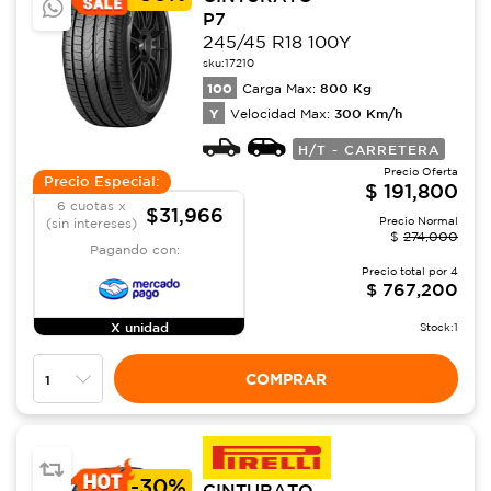
P7
245/45 R18 100Y
sku:
17210
100
800
Kg
Carga Max:
Y
300
Km/h
Velocidad Max:
H/T - CARRETERA
Precio Oferta
Precio Especial:
$
191,800
6 cuotas x
$31,966
Precio Normal
(sin intereses)
$
274,000
Pagando con:
Precio total por
4
$
767,200
X unidad
Stock:
1
COMPRAR
-
30%
CINTURATO