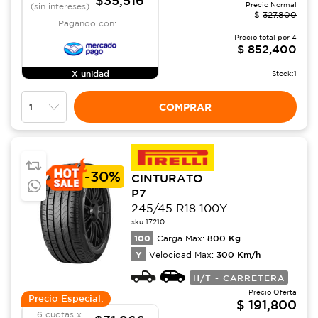
$35,516
Precio Normal
(sin intereses)
$
327,800
Pagando con:
Precio total por
4
$
852,400
X unidad
Stock:
1
COMPRAR
-
30%
CINTURATO
P7
245/45 R18 100Y
sku:
17210
100
800
Kg
Carga Max:
Y
300
Km/h
Velocidad Max:
H/T - CARRETERA
Precio Oferta
Precio Especial:
$
191,800
6 cuotas x