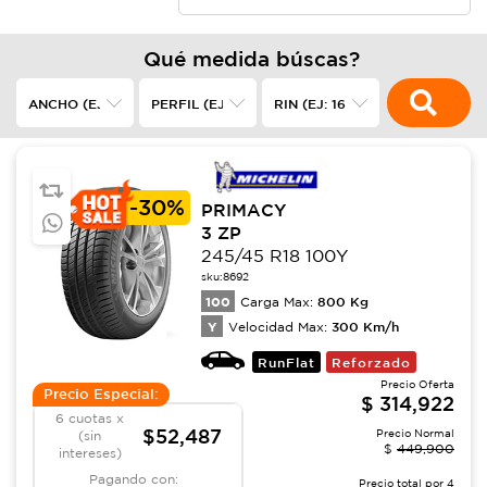
Qué medida búscas?
-
30%
PRIMACY
3 ZP
245/45 R18 100Y
sku:
8692
100
800
Kg
Carga Max:
Y
300
Km/h
Velocidad Max:
RunFlat
Reforzado
Precio Oferta
Precio Especial:
$
314,922
6 cuotas x
$52,487
Precio Normal
(sin
$
449,900
intereses)
Pagando con:
Precio total por
4