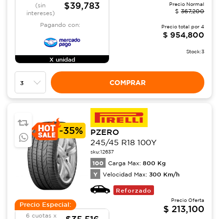
$39,783
Precio Normal
(sin
$
367,200
intereses)
Pagando con:
Precio total por
4
$
954,800
Stock:
3
X unidad
COMPRAR
-
35%
PZERO
245/45 R18 100Y
sku:
12637
100
800
Kg
Carga Max:
Y
300
Km/h
Velocidad Max:
Reforzado
Precio Oferta
Precio Especial:
$
213,100
6 cuotas x