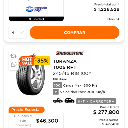
Precio total por
4
$
1,226,528
X unidad
Stock:
14
COMPRAR
-
35%
TURANZA
T005 RFT
245/45 R18 100Y
sku:
16232
100
800
Kg
Carga Max:
Y
300
Km/h
Velocidad Max:
H/T - CARRETERA
Precio Oferta
Precio Especial:
$
277,800
6 cuotas x
$46,300
Precio Normal
(sin
$
427,400
intereses)