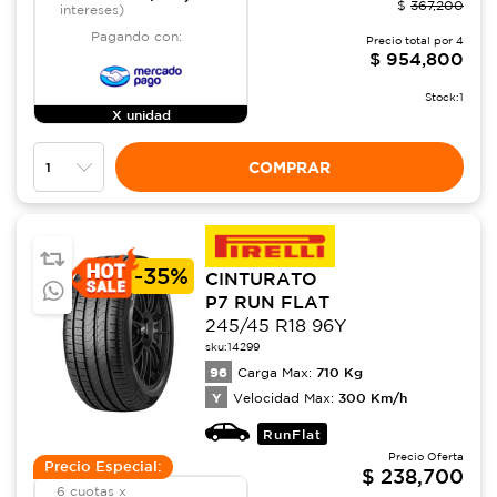
$
367,200
intereses)
Pagando con:
Precio total por
4
$
954,800
Stock:
1
X unidad
COMPRAR
-
35%
CINTURATO
P7 RUN FLAT
245/45 R18 96Y
sku:
14299
96
710
Kg
Carga Max:
Y
300
Km/h
Velocidad Max:
RunFlat
Precio Oferta
Precio Especial:
$
238,700
6 cuotas x