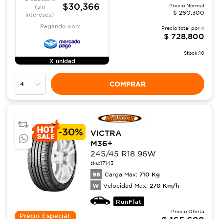
$30,366
Precio Normal
(sin
$
260,300
intereses)
Pagando con:
Precio total por
4
$
728,800
Stock:
10
X unidad
COMPRAR
-
30%
VICTRA
M36+
245/45 R18 96W
sku:
17143
96
710
Kg
Carga Max:
W
270
Km/h
Velocidad Max:
RunFlat
Precio Oferta
Precio Especial: