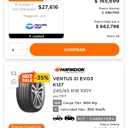
$
165,699
6 cuotas x
$27,616
Precio Normal
(sin intereses)
$
236,700
Pagando con:
Precio total por
4
$
662,796
X unidad
Stock:
45
COMPRAR
-
35%
VENTUS S1 EVO3
K127
245/45 R18 100Y
sku:
17017
100
800
Kg
Carga Max:
Y
300
Km/h
Velocidad Max:
H/T - CARRETERA
Precio Oferta
Precio Especial: