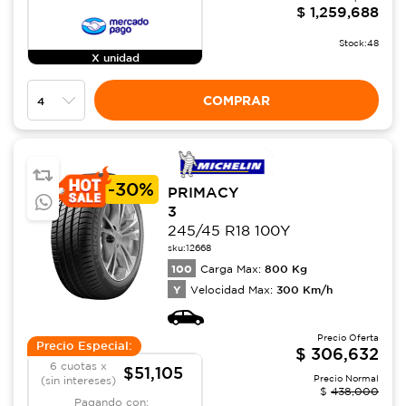
$
1,259,688
Stock:
48
X unidad
COMPRAR
-
30%
PRIMACY
3
245/45 R18 100Y
sku:
12668
100
800
Kg
Carga Max:
Y
300
Km/h
Velocidad Max:
Precio Oferta
Precio Especial:
$
306,632
6 cuotas x
$51,105
Precio Normal
(sin intereses)
$
438,000
Pagando con: