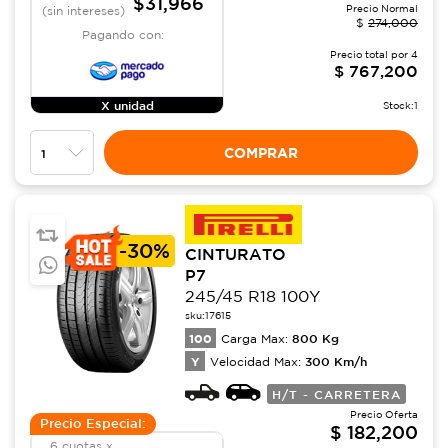
$31,966
Precio Normal
(sin intereses)
$
274,000
Pagando con:
Precio total por
4
$
767,200
X unidad
Stock:
1
COMPRAR
-
30%
CINTURATO
P7
245/45 R18 100Y
sku:
17615
100
800
Kg
Carga Max:
Y
300
Km/h
Velocidad Max:
H/T - CARRETERA
Precio Oferta
Precio Especial:
$
182,200
6 cuotas x