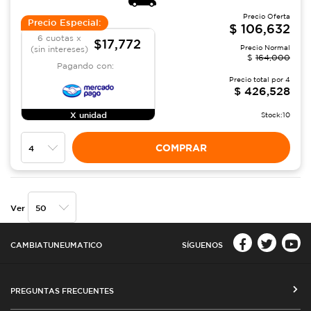
Precio Oferta
Precio Especial:
$
106,632
6 cuotas x
$17,772
Precio Normal
(sin intereses)
$
164,000
Pagando con:
Precio total por
4
$
426,528
X unidad
Stock:
10
COMPRAR
Ver
CAMBIATUNEUMATICO
SÍGUENOS
PREGUNTAS FRECUENTES