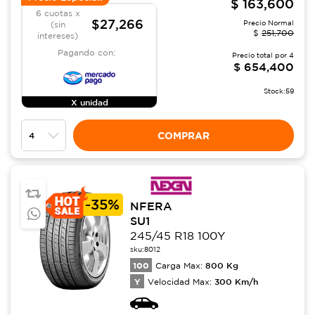
$
163,600
6 cuotas x
$27,266
Precio Normal
(sin
$
251,700
intereses)
Pagando con:
Precio total por
4
$
654,400
Stock:
59
X unidad
COMPRAR
-
35%
NFERA
SU1
245/45 R18 100Y
sku:
8012
100
800
Kg
Carga Max:
Y
300
Km/h
Velocidad Max: