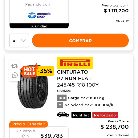
Pagando con:
Precio total por
4
$
1,111,200
Stock:
12
X unidad
COMPRAR
-
35%
CINTURATO
P7 RUN FLAT
245/45 R18 100Y
sku:
6298
100
800
Kg
Carga Max:
Y
300
Km/h
Velocidad Max:
RunFlat
Reforzado
Precio Oferta
Precio Especial:
$
238,700
6 cuotas x
$39,783
Precio Normal
(sin