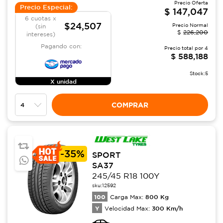
Precio Oferta
Precio Especial:
$
147,047
6 cuotas x
$24,507
Precio Normal
(sin
$
226,200
intereses)
Pagando con:
Precio total por
4
$
588,188
Stock:
5
X unidad
COMPRAR
-
35%
SPORT
SA37
245/45 R18 100Y
sku:
12592
100
800
Kg
Carga Max:
Y
300
Km/h
Velocidad Max: