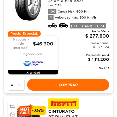
245/45 R18 100Y
sku:
16232
100
800
Kg
Carga Max:
Y
300
Km/h
Velocidad Max:
H/T - CARRETERA
Precio Oferta
Precio Especial:
$
277,800
6 cuotas x
$46,300
Precio Normal
(sin
$
427,400
intereses)
Pagando con:
Precio total por
4
$
1,111,200
Stock:
12
X unidad
COMPRAR
-
35%
CINTURATO
P7 RUN FLAT