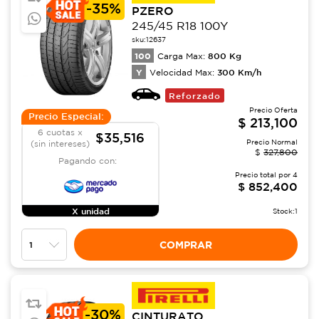
-
35%
PZERO
245/45 R18 100Y
sku:
12637
100
800
Kg
Carga Max:
Y
300
Km/h
Velocidad Max:
Reforzado
Precio Oferta
Precio Especial:
$
213,100
6 cuotas x
$35,516
Precio Normal
(sin intereses)
$
327,800
Pagando con:
Precio total por
4
$
852,400
X unidad
Stock:
1
COMPRAR
-
30%
CINTURATO