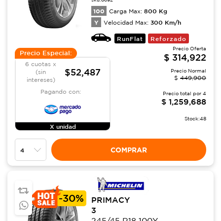
100
800
Kg
Carga Max:
Y
300
Km/h
Velocidad Max:
RunFlat
Reforzado
Precio Oferta
Precio Especial:
$
314,922
6 cuotas x
$52,487
Precio Normal
(sin
$
449,900
intereses)
Pagando con:
Precio total por
4
$
1,259,688
Stock:
48
X unidad
COMPRAR
-
30%
PRIMACY
3
245/45 R18 100Y