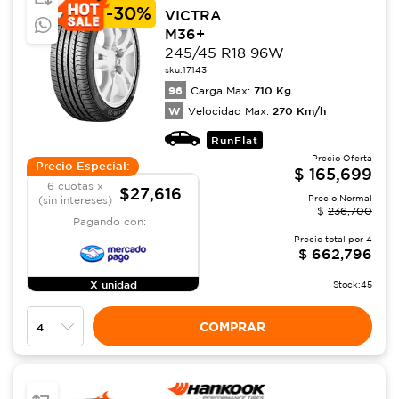
-
30%
VICTRA
M36+
245/45 R18 96W
sku:
17143
96
710
Kg
Carga Max:
W
270
Km/h
Velocidad Max:
RunFlat
Precio Oferta
Precio Especial:
$
165,699
6 cuotas x
$27,616
Precio Normal
(sin intereses)
$
236,700
Pagando con:
Precio total por
4
$
662,796
X unidad
Stock:
45
COMPRAR