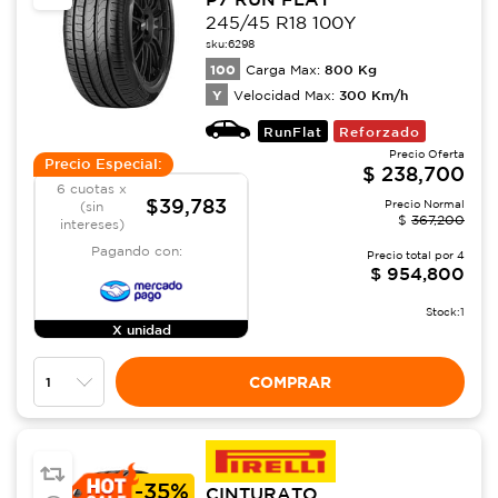
245/45 R18 100Y
sku:
6298
100
800
Kg
Carga Max:
Y
300
Km/h
Velocidad Max:
RunFlat
Reforzado
Precio Oferta
Precio Especial:
$
238,700
6 cuotas x
$39,783
Precio Normal
(sin
$
367,200
intereses)
Pagando con:
Precio total por
4
$
954,800
Stock:
1
X unidad
COMPRAR
-
35%
CINTURATO