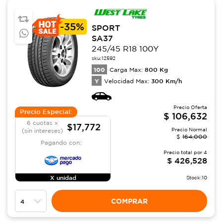
-
35%
SPORT
SA37
245/45 R18 100Y
sku:
12592
100
800
Kg
Carga Max:
Y
300
Km/h
Velocidad Max:
Precio Oferta
Precio Especial:
$
106,632
6 cuotas x
$17,772
Precio Normal
(sin intereses)
$
164,000
Pagando con:
Precio total por
4
$
426,528
X unidad
Stock:
10
COMPRAR