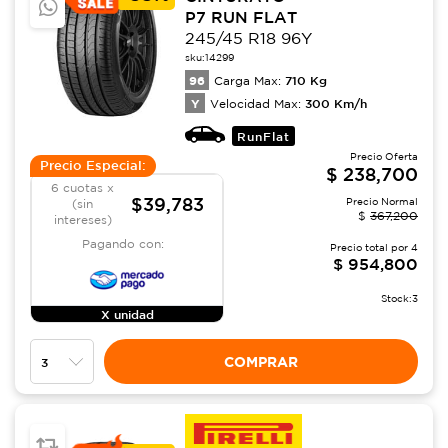
P7 RUN FLAT
245/45 R18 96Y
sku:
14299
96
710
Kg
Carga Max:
Y
300
Km/h
Velocidad Max:
RunFlat
Precio Oferta
Precio Especial:
$
238,700
6 cuotas x
$39,783
Precio Normal
(sin
$
367,200
intereses)
Pagando con:
Precio total por
4
$
954,800
Stock:
3
X unidad
COMPRAR