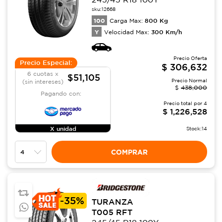
sku:
12668
100
800
Kg
Carga Max:
Y
300
Km/h
Velocidad Max:
Precio Oferta
Precio Especial:
$
306,632
6 cuotas x
$51,105
Precio Normal
(sin intereses)
$
438,000
Pagando con:
Precio total por
4
$
1,226,528
X unidad
Stock:
14
COMPRAR
-
35%
TURANZA
T005 RFT