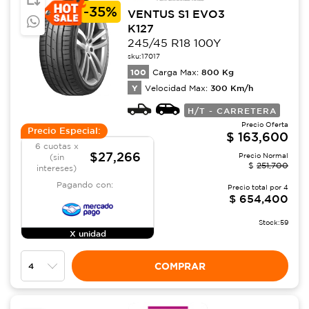
-
35%
VENTUS S1 EVO3
K127
245/45 R18 100Y
sku:
17017
100
800
Kg
Carga Max:
Y
300
Km/h
Velocidad Max:
H/T - CARRETERA
Precio Oferta
Precio Especial:
$
163,600
6 cuotas x
$27,266
Precio Normal
(sin
$
251,700
intereses)
Pagando con:
Precio total por
4
$
654,400
Stock:
59
X unidad
COMPRAR