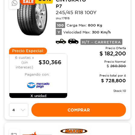
P7
245/45 R18 100Y
sku:
17615
100
800
Kg
Carga Max:
Y
300
Km/h
Velocidad Max:
H/T - CARRETERA
Precio Oferta
Precio Especial:
$
182,200
6 cuotas x
$30,366
Precio Normal
(sin
$
260,300
intereses)
Pagando con:
Precio total por
4
$
728,800
Stock:
10
X unidad
COMPRAR