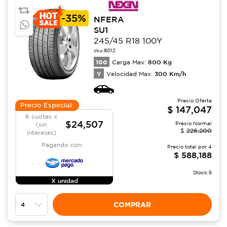
-
35%
NFERA
SU1
245/45 R18 100Y
sku:
8012
100
800
Kg
Carga Max:
Y
300
Km/h
Velocidad Max:
Precio Oferta
Precio Especial:
$
147,047
6 cuotas x
$24,507
Precio Normal
(sin
$
226,200
intereses)
Pagando con:
Precio total por
4
$
588,188
Stock:
5
X unidad
COMPRAR