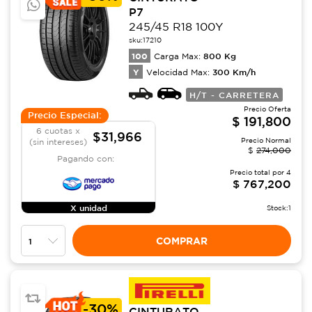
P7
245/45 R18 100Y
sku:
17210
100
800
Kg
Carga Max:
Y
300
Km/h
Velocidad Max:
H/T - CARRETERA
Precio Oferta
Precio Especial:
$
191,800
6 cuotas x
$31,966
Precio Normal
(sin intereses)
$
274,000
Pagando con:
Precio total por
4
$
767,200
X unidad
Stock:
1
COMPRAR
-
30%
CINTURATO