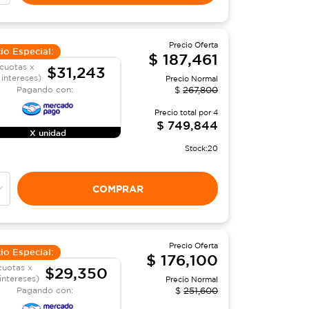
Precio Oferta
io Especial:
$
187,461
cuotas x
$31,243
 intereses)
Precio Normal
Pagando con:
$
267,800
Precio total por
4
$
749,844
X unidad
Stock:
20
COMPRAR
Precio Oferta
io Especial:
$
176,100
cuotas x
$29,350
 intereses)
Precio Normal
Pagando con:
$
251,600