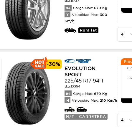
sku:
11737
94
670
Kg
Carga Max:
Y
300
Velocidad Max:
Km/h
RunFlat
Prec
-
30%
EVOLUTION
6 
SPORT
in
225/45 R17 94H
sku:
13354
94
670
Kg
Carga Max:
H
210
Km/h
Velocidad Max:
H/T - CARRETERA