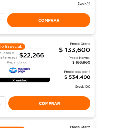
Stock:
14
COMPRAR
Precio Oferta
io Especial:
$
133,600
cuotas x
$22,266
 intereses)
Precio Normal
Pagando con:
$
190,900
Precio total por
4
$
534,400
X unidad
Stock:
100
COMPRAR
Precio Oferta