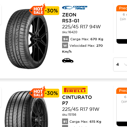
Prec
-
30%
ZEON
6 
(sin
RS3-G1
225/45 R17 94W
sku:
16420
94
670
Kg
Carga Max:
W
270
Velocidad Max:
Km/h
Prec
-
30%
CINTURATO
6
(si
P7
225/45 R17 91W
sku:
15156
91
615
Kg
Carga Max: