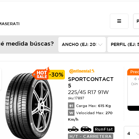
 MASERATI
é medida búscas?
Prec
-
30%
SPORTCONTACT
6 
(sin
5
225/45 R17 91W
sku:
17897
91
615
Kg
Carga Max:
W
270
Velocidad Max:
Km/h
RunFlat
H/T - CARRETERA