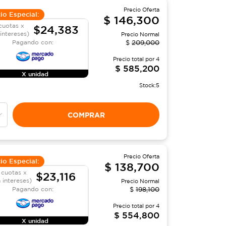
Precio Oferta
io Especial:
$
146,300
cuotas x
$24,383
 intereses)
Precio Normal
Pagando con:
$
209,000
Precio total por
4
$
585,200
X unidad
Stock:
5
COMPRAR
Precio Oferta
io Especial:
$
138,700
 cuotas x
$23,116
n intereses)
Precio Normal
Pagando con:
$
198,100
Precio total por
4
$
554,800
X unidad