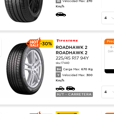
W
270
Velocidad Max:
Km/h
Prec
-
30%
ROADHAWK 2
6 
(sin
ROADHAWK 2
225/45 R17 94Y
sku:
17440
94
670
Kg
Carga Max:
Y
300
Velocidad Max:
Km/h
H/T - CARRETERA