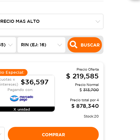
BUSCAR
Precio Oferta
io Especial:
$
219,585
cuotas x
$36,597
 intereses)
Precio Normal
Pagando con:
$
313,700
Precio total por
4
$
878,340
X unidad
Stock:
20
COMPRAR