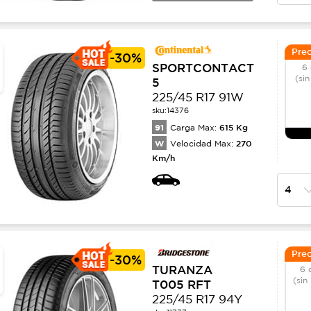
Prec
-
30%
SPORTCONTACT
6 
(sin
5
225/45 R17 91W
sku:
14376
91
615
Kg
Carga Max:
W
270
Velocidad Max:
Km/h
Prec
-
30%
TURANZA
6 
(sin
T005 RFT
225/45 R17 94Y