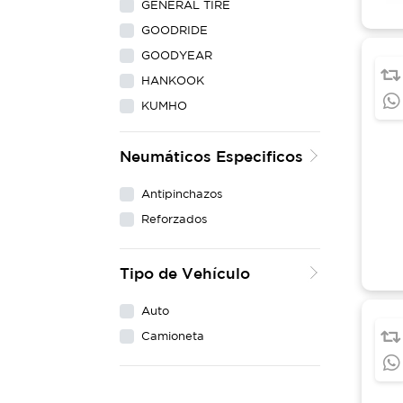
GENERAL TIRE
GOODRIDE
GOODYEAR
HANKOOK
KUMHO
LING LONG
Neumáticos Especificos
MAXXIS
MICHELIN
Antipinchazos
NEXEN
Reforzados
PIRELLI
WESTLAKE
Tipo de Vehículo
YOKOHAMA
Auto
Camioneta