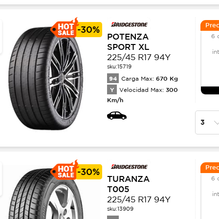
Prec
-
30%
POTENZA
6 
SPORT XL
in
225/45 R17 94Y
sku:
15719
94
670
Kg
Carga Max:
Y
300
Velocidad Max:
Km/h
Prec
-
30%
TURANZA
6 
T005
in
225/45 R17 94Y
sku:
13909