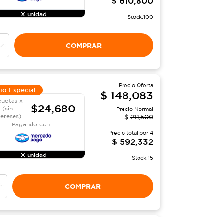
$
610,800
X unidad
Stock:
100
COMPRAR
Precio Oferta
io Especial:
$
148,083
cuotas x
$24,680
(sin
Precio Normal
tereses)
$
211,500
Pagando con:
Precio total por
4
$
592,332
X unidad
Stock:
15
COMPRAR