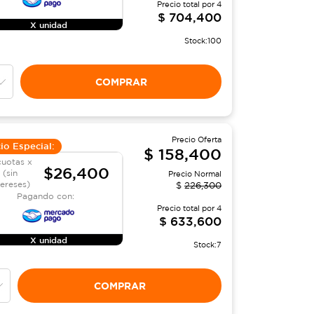
Precio total por
4
$
704,400
X unidad
Stock:
100
COMPRAR
Precio Oferta
io Especial:
$
158,400
cuotas x
$26,400
(sin
Precio Normal
tereses)
$
226,300
Pagando con:
Precio total por
4
$
633,600
X unidad
Stock:
7
COMPRAR