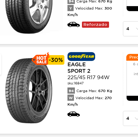
94
670
Kg
Carga Max:
Y
300
Velocidad Max:
Km/h
Reforzado
Prec
-
30%
EAGLE
6 
SPORT 2
in
225/45 R17 94W
sku:
16847
94
670
Kg
Carga Max:
W
270
Velocidad Max:
Km/h