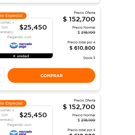
Precio Oferta
io Especial:
$
152,700
cuotas x
$25,450
(sin
Precio Normal
tereses)
$
218,100
Pagando con:
Precio total por
4
$
610,800
X unidad
Stock:
3
COMPRAR
Precio Oferta
io Especial:
$
152,700
cuotas x
$25,450
(sin
Precio Normal
tereses)
$
218,100
Pagando con:
Precio total por
4