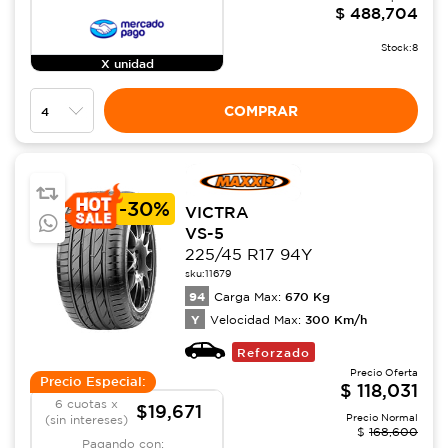
$
488,704
Stock:
8
X unidad
COMPRAR
-
30%
VICTRA
VS-5
225/45 R17 94Y
sku:
11679
94
670
Kg
Carga Max:
Y
300
Km/h
Velocidad Max:
Reforzado
Precio Oferta
Precio Especial:
$
118,031
6 cuotas x
$19,671
Precio Normal
(sin intereses)
$
168,600
Pagando con: