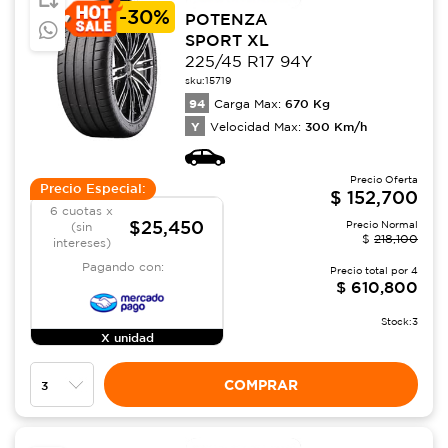
-
30%
POTENZA
SPORT XL
225/45 R17 94Y
sku:
15719
94
670
Kg
Carga Max:
Y
300
Km/h
Velocidad Max:
Precio Oferta
Precio Especial:
$
152,700
6 cuotas x
$25,450
Precio Normal
(sin
$
218,100
intereses)
Pagando con:
Precio total por
4
$
610,800
Stock:
3
X unidad
COMPRAR