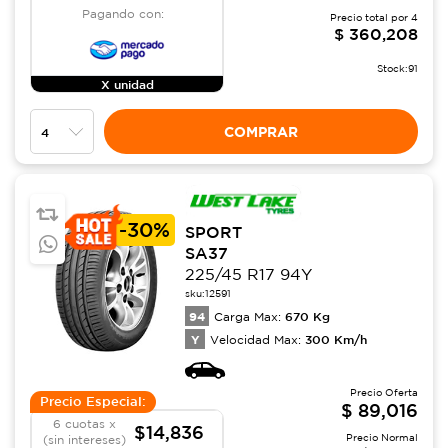
Pagando con:
Precio total por
4
$
360,208
Stock:
91
X unidad
COMPRAR
-
30%
SPORT
SA37
225/45 R17 94Y
sku:
12591
94
670
Kg
Carga Max:
Y
300
Km/h
Velocidad Max:
Precio Oferta
Precio Especial:
$
89,016
6 cuotas x
$14,836
Precio Normal
(sin intereses)