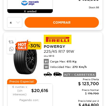
Stock:
56
X unidad
COMPRAR
-
30%
POWERGY
225/45 R17 91W
sku:
18113
91
615
Kg
Carga Max:
W
270
Km/h
Velocidad Max:
H/T - CARRETERA
Precio Oferta
Precio Especial:
$
123,700
6 cuotas x
$20,616
Precio Normal
(sin
$
176,700
intereses)
Pagando con:
Precio total por
4
$
494,800