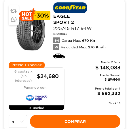
-
30%
EAGLE
SPORT 2
225/45 R17 94W
sku:
16847
94
670
Kg
Carga Max:
W
270
Km/h
Velocidad Max:
Precio Oferta
Precio Especial:
$
148,083
6 cuotas x
$24,680
Precio Normal
(sin
$
211,500
intereses)
Pagando con:
Precio total por
4
$
592,332
Stock:
15
X unidad
COMPRAR