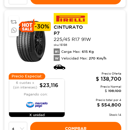
-
30%
CINTURATO
P7
225/45 R17 91W
sku:
15156
91
615
Kg
Carga Max:
W
270
Km/h
Velocidad Max:
Precio Oferta
Precio Especial:
$
138,700
6 cuotas x
$23,116
Precio Normal
(sin intereses)
$
198,100
Pagando con:
Precio total por
4
$
554,800
X unidad
Stock:
14
COMPRAR