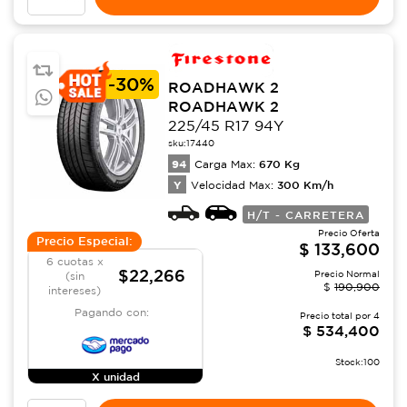
-
30%
ROADHAWK 2
ROADHAWK 2
225/45 R17 94Y
sku:
17440
94
670
Kg
Carga Max:
Y
300
Km/h
Velocidad Max:
H/T - CARRETERA
Precio Oferta
Precio Especial:
$
133,600
6 cuotas x
$22,266
Precio Normal
(sin
$
190,900
intereses)
Pagando con:
Precio total por
4
$
534,400
Stock:
100
X unidad