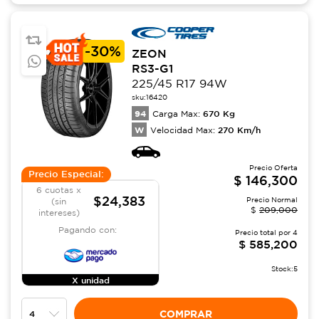
-
30%
ZEON
RS3-G1
225/45 R17 94W
sku:
16420
94
670
Kg
Carga Max:
W
270
Km/h
Velocidad Max:
Precio Oferta
Precio Especial:
$
146,300
6 cuotas x
$24,383
Precio Normal
(sin
$
209,000
intereses)
Pagando con:
Precio total por
4
$
585,200
Stock:
5
X unidad
COMPRAR