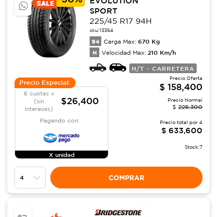
EVOLUTION
SPORT
225/45 R17 94H
sku:
13354
94
670
Kg
Carga Max:
H
210
Km/h
Velocidad Max:
H/T - CARRETERA
Precio Oferta
Precio Especial:
$
158,400
6 cuotas x
$26,400
Precio Normal
(sin
$
226,300
intereses)
Pagando con:
Precio total por
4
$
633,600
Stock:
7
X unidad
COMPRAR