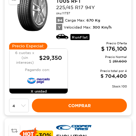
T005 RFT
225/45 R17 94Y
sku:
11737
94
670
Kg
Carga Max:
Y
300
Km/h
Velocidad Max:
RunFlat
Precio Oferta
Precio Especial:
$
176,100
6 cuotas x
$29,350
Precio Normal
(sin
$
251,600
intereses)
Pagando con:
Precio total por
4
$
704,400
Stock:
100
X unidad
COMPRAR
-
30%