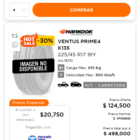
COMPRAR
-
30%
VENTUS PRIME4
K135
225/45 R17 91Y
sku:
18232
91
615
Kg
Carga Max:
Y
300
Km/h
Velocidad Max:
H/T - CARRETERA
Precio Oferta
Precio Especial:
$
124,500
6 cuotas x
$20,750
Precio Normal
(sin
$
177,900
intereses)
Pagando con:
Precio total por
4
$
498,000