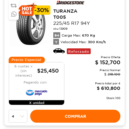
-
30%
TURANZA
T005
225/45 R17 94Y
sku:
13909
94
670
Kg
Carga Max:
Y
300
Km/h
Velocidad Max:
Reforzado
Precio Oferta
Precio Especial:
$
152,700
6 cuotas x
$25,450
Precio Normal
(sin
$
218,100
intereses)
Pagando con:
Precio total por
4
$
610,800
Stock:
100
X unidad
COMPRAR