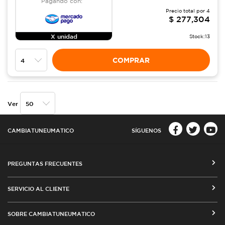
Pagando con:
Precio total por
4
$
277,304
X unidad
Stock:
13
COMPRAR
Ver
CAMBIATUNEUMATICO
SÍGUENOS
PREGUNTAS FRECUENTES
CÓMO COMPRAR EN CAMBIATUNEUMATICO.COM
SERVICIO AL CLIENTE
MEDIOS DE PAGO
SEGUIMIENTO DE ORDENES
SOBRE CAMBIATUNEUMATICO
COSTOS DE ENVÍO Y COBERTURA