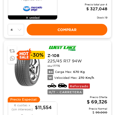
Precio total por
4
$
327,048
X unidad
Stock:
19
COMPRAR
-
30%
Z-108
225/45 R17 94W
sku:
17775
94
670
Kg
Carga Max:
W
270
Km/h
Velocidad Max:
Reforzado
H/T - CARRETERA
Precio Oferta
Precio Especial:
$
69,326
6 cuotas x
$11,554
Precio Normal
(sin intereses)
$
99,000