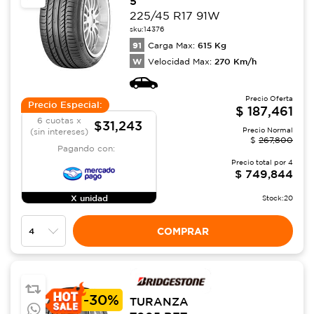
5
225/45 R17 91W
sku:
14376
91
615
Kg
Carga Max:
W
270
Km/h
Velocidad Max:
Precio Oferta
Precio Especial:
$
187,461
6 cuotas x
$31,243
Precio Normal
(sin intereses)
$
267,800
Pagando con:
Precio total por
4
$
749,844
X unidad
Stock:
20
COMPRAR
-
30%
TURANZA