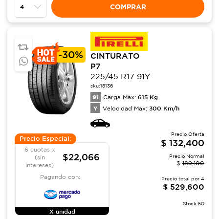
COMPRAR
-
30%
CINTURATO
P7
225/45 R17 91Y
sku:
18136
91
615
Kg
Carga Max:
Y
300
Km/h
Velocidad Max:
Precio Oferta
Precio Especial:
$
132,400
6 cuotas x
$22,066
Precio Normal
(sin
$
189,100
intereses)
Pagando con:
Precio total por
4
$
529,600
Stock:
50
X unidad