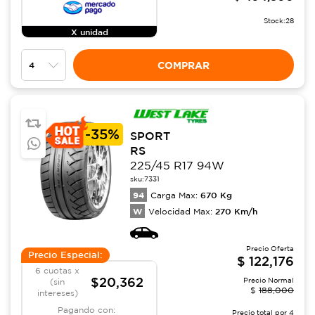
Stock:
28
X unidad
COMPRAR
-
35%
SPORT
RS
225/45 R17 94W
sku:
7331
94
670
Kg
Carga Max:
W
270
Km/h
Velocidad Max:
Precio Oferta
Precio Especial:
$
122,176
6 cuotas x
$20,362
Precio Normal
(sin
$
188,000
intereses)
Pagando con:
Precio total por
4