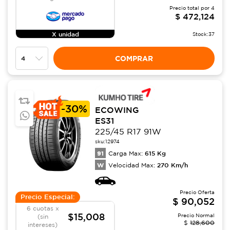
Precio total por
4
$
472,124
X unidad
Stock:
37
COMPRAR
-
30%
ECOWING
ES31
225/45 R17 91W
sku:
12974
91
615
Kg
Carga Max:
W
270
Km/h
Velocidad Max:
Precio Oferta
Precio Especial:
$
90,052
6 cuotas x
$15,008
Precio Normal
(sin
$
128,600
intereses)