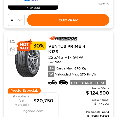
Stock:
10
X unidad
COMPRAR
-
30%
VENTUS PRIME 4
K135
225/45 R17 94W
sku:
16950
94
670
Kg
Carga Max:
W
270
Km/h
Velocidad Max:
H/T - CARRETERA
Precio Oferta
Precio Especial:
$
124,500
6 cuotas x
$20,750
Precio Normal
(sin
$
177,900
intereses)
Pagando con:
Precio total por
4
$
498,000