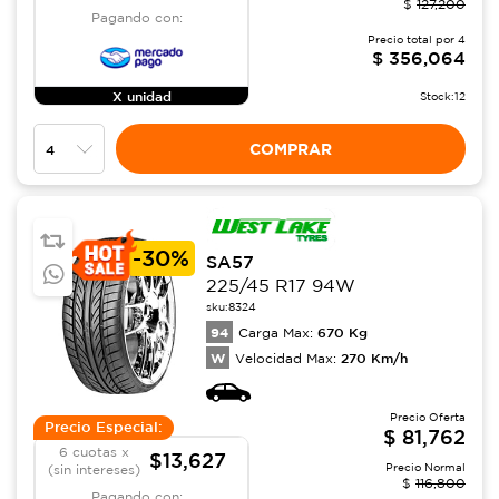
$
127,200
Pagando con:
Precio total por
4
$
356,064
X unidad
Stock:
12
COMPRAR
-
30%
SA57
225/45 R17 94W
sku:
8324
94
670
Kg
Carga Max:
W
270
Km/h
Velocidad Max:
Precio Oferta
Precio Especial:
$
81,762
6 cuotas x
$13,627
Precio Normal
(sin intereses)
$
116,800
Pagando con: