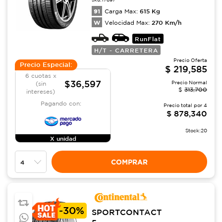
91
615
Kg
Carga Max:
W
270
Km/h
Velocidad Max:
RunFlat
H/T - CARRETERA
Precio Oferta
Precio Especial:
$
219,585
6 cuotas x
$36,597
Precio Normal
(sin
$
313,700
intereses)
Pagando con:
Precio total por
4
$
878,340
Stock:
20
X unidad
COMPRAR
-
30%
SPORTCONTACT